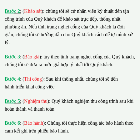
B
ướ
c 2
:
(
Khảo sát
): chúng tôi sẽ cử nhân viên kỹ thuật đến tận
công trình của Quý khách để khảo sát trực tiếp, thống nhất
phương án. Nếu tình trạng nghẹt cống của Quý khách là đơn
giản, chúng tôi sẽ hướng dẫn cho Quý khách cách để tự mình xử
lý.
B
ướ
c 3
:
(
Báo giá
): tùy theo tình trạng nghẹt cống của Quý khách,
chúng tôi sẽ đưa ra mức giá hợp lý nhất tới Quý khách.
B
ướ
c 4
:
(
Thi công
): Sau khi thống nhất, chúng tôi sẽ tiến
hành triển khai công việc.
B
ướ
c 5
:
(
Nghiệm thu
): Quý khách nghiệm thu công trình sau khi
hoàn thành và thanh toán.
B
ướ
c 6
:
(
Bảo hành
): Chúng tôi thực hiện công tác bảo hành theo
cam kết ghi trên phiếu bảo hành.