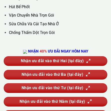
DỊCH VỤ CỦA CHÚNG TÔI
Vệ Sinh Công Nghiệp
Vệ Sinh Kính Nhà Cao Tầng
Vệ Sinh Sau Xây Dựng
Đánh Bóng Và Phục Hồi Sàn Đá
Giặt Thảm, Giặt Đệm, Giặt Rèm, Giặt Sofa
Sục Rửa Đường Ống Nước Sinh Hoạt
Thau Rửa Bể Nước Sạch
Thông Tắc Cống
Hút Bể Phốt
Vận Chuyển Nhà Trọn Gói
Sửa Chữa Và Cải Tạo Nhà Ở