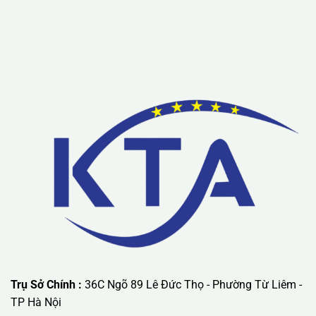
Lưu ý: Liên hệ chúng tôi được áp dụng chương trình khuyến
mãi ưu đãi có giá trị lớn nhất.