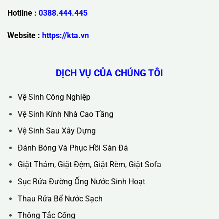
Trụ Sở Chính :
36C Ngõ 89 Lê Đức Thọ - Phường Từ Liêm -
TP Hà Nội
Hotline :
0388.444.445
Website :
https://kta.vn