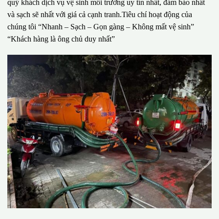
quý khách dịch vụ vệ sinh môi trường uy tín nhất, đảm bảo nhất
và sạch sẽ nhất với giá cả cạnh tranh.Tiêu chí hoạt động của
chúng tôi “Nhanh – Sạch – Gọn gàng – Không mất vệ sinh”
“Khách hàng là ông chủ duy nhất”