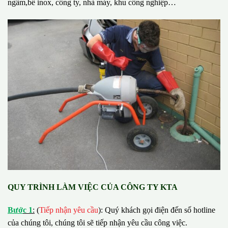
ngầm,bể inox, công ty, nhà máy, khu công nghiệp…
QUY TRÌNH LÀM VIỆC CỦA CÔNG TY KTA
B
ướ
c 1
:
(
Tiếp nhận yêu cầu
): Quý khách gọi điện đến số hotline
của chúng tôi, chúng tôi sẽ tiếp nhận yêu cầu công việc.