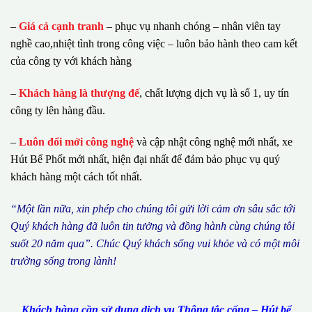
–
Giá cả cạnh tranh
– phục vụ nhanh chóng – nhân viên tay
nghề cao,nhiệt tình trong công việc – luôn bảo hành theo cam kết
của công ty với khách hàng
–
Khách hàng là thượng đế
, chất lượng dịch vụ là số 1, uy tín
công ty lên hàng đầu.
–
Luôn đổi mới công nghệ
và cập nhật công nghệ mới nhất, xe
Hút Bể Phốt mới nhất, hiện đại nhất để đảm bảo phục vụ quý
khách hàng một cách tốt nhất.
“M
ộ
t l
ầ
n n
ữ
a, xin ph
é
p cho ch
ú
ng tôi g
ử
i l
ờ
i c
ả
m
ơ
n s
â
u s
ắ
c t
ớ
i
Qu
ý
kh
á
ch h
à
ng
đã
lu
ô
n tin t
ưở
ng v
à
đ
ồ
ng h
à
nh c
ù
ng ch
ú
ng t
ô
i
su
ố
t 20 n
ă
m qua
”
. Ch
ú
c Qu
ý
kh
á
ch s
ố
ng vui kh
ỏ
e v
à
c
ó
m
ộ
t m
ô
i
tr
ườ
ng s
ố
ng trong l
à
nh!
Khách hàng cần sử dụng dịch vụ Thông tắc cống – Hút bể