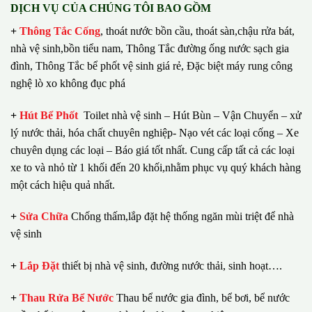
DỊCH VỤ CỦA CHÚNG TÔI BAO GỒM
+
Thông Tắc Cống
,
thoát nước bồn cầu, thoát sàn,chậu rửa bát,
nhà vệ sinh,bồn tiểu nam, Thông Tắc đường ống nước sạch gia
đình, Thông Tắc bể phốt vệ sinh giá rẻ, Đặc biệt máy rung công
nghệ lò xo không đục phá
+
Hút Bể Phốt
Toilet nhà vệ sinh – Hút Bùn – Vận Chuyển – xử
lý nước thải, hóa chất chuyên nghiệp- Nạo vét các loại cống – Xe
chuyên dụng các loại – Báo giá tốt nhất.
Cung cấp tất cả các loại
xe to và nhỏ từ 1 khối đến 20 khối,nhằm phục vụ quý khách hàng
một cách hiệu quả nhất.
+
Sửa Chữa
Chống thấm,lắp đặt hệ thống ngăn mùi triệt để nhà
vệ sinh
+
Lắp Đặt
thiết bị nhà vệ sinh, đường nước thải, sinh hoạt….
+
Thau Rửa Bể Nước
Thau bể nước gia đình, bể bơi, bể nước