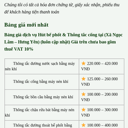
Chúng tôi có t
ấ
t c
ả
h
ó
a
đ
ơ
n chứng từ, gi
ấ
y x
á
c nh
ậ
n, phi
ế
u thu
đ
ể
kh
á
ch h
à
ng ti
ệ
n thanh to
á
n
Bảng giá mới nhất
Bảng giá dịch vụ Hút bể phốt & Thông tắc cống tại (Xã Ngọc
Lâm – Hưng Yên) (luôn cập nhật) Giá trên chưa bao gồm
thuế VAT 10%
Thông tắc đường nước sạch bằng máy
220.000 – 420.000
nén khí
VNĐ
125.000 – 260.000
Thông tắc cống bằng máy nén khí
VNĐ
100.000 – 200.000
Thông tắc bồn cầu bằng máy nén khí
VNĐ
Thông tắc chậu rửa bát bằng máy nén
100.000 – 300.000
khí
VNĐ
Thông tắc đường thoát bể phốt bằng
100.000 – 400.000