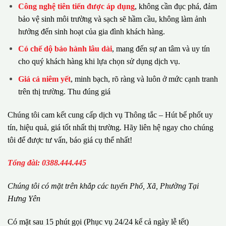
Công nghệ tiên tiến được áp dụng
, không cần đục phá, đảm
bảo vệ sinh môi trường và sạch sẽ hầm cầu, không làm ảnh
hưởng đến sinh hoạt của gia đình khách hàng.
Có chế dộ bảo hành lâu dài
, mang đến sự an tâm và uy tín
cho quý khách hàng khi lựa chọn sử dụng dịch vụ.
Giá cả niêm yết
, minh bạch, rõ ràng và luôn ở mức cạnh tranh
trên thị trường. Thu đúng giá
Chúng tôi cam kết cung cấp dịch vụ Thông tắc – Hút bể phốt uy
tín, hiệu quả, giá tốt nhất thị trường. Hãy liên hệ ngay cho chúng
tôi để được tư vấn, báo giá cụ thể nhất!
Tổng đài: 0388.444.445
Chúng tôi có m
ặ
t tr
ê
n kh
ắ
p c
á
c tuy
ế
n Ph
ố
, Xã, Phường
Tại
Hưng Yên
Có mặt sau 15 phút gọi (Phục vụ 24/24 kể cả ngày lễ tết)