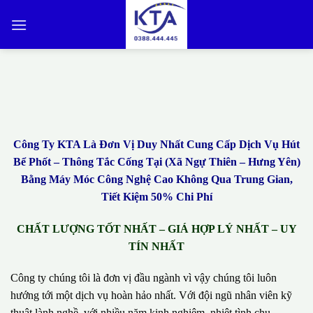
Bỏ
qua
nội
dung
Công Ty KTA Là Đơn Vị Duy Nhất Cung Cấp Dịch Vụ Hút
Bể Phốt – Thông Tắc Cống Tại (Xã Ngự Thiên – Hưng Yên)
Bằng Máy Móc Công Nghệ Cao Không Qua Trung Gian,
Tiết Kiệm 50% Chi Phí
CHẤT LƯỢNG TỐT NHẤT – GIÁ HỢP LÝ NHẤT – UY
TÍN NHẤT
Công ty chúng tôi là đơn vị đầu ngành vì vậy chúng tôi luôn
hướng tới một dịch vụ hoàn hảo nhất. Với đội ngũ nhân viên kỹ
thuật lành nghề, với nhiều năm kinh nghiệm, nhiệt tình chu