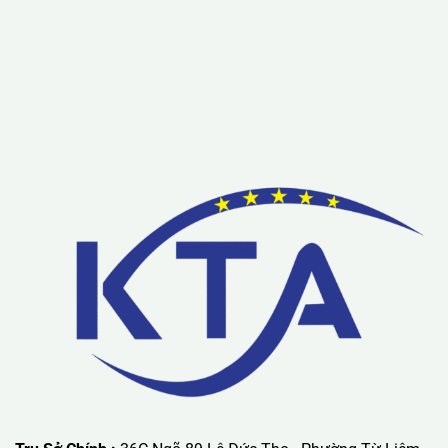
Đặc biệt sẽ được Bảo Hành Miễn Phí Dài Hạn 3 – 5 Năm
Lưu ý: Liên hệ chúng tôi được áp dụng chương trình khuyến
mãi ưu đãi có giá trị lớn nhất.