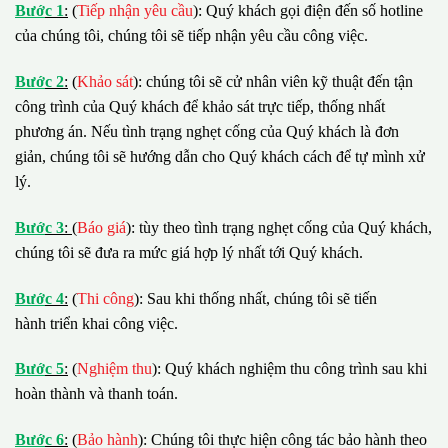
B
ướ
c 1
:
(
Tiếp nhận yêu cầu
): Quý khách gọi điện đến số hotline
của chúng tôi, chúng tôi sẽ tiếp nhận yêu cầu công việc.
B
ướ
c 2
:
(
Khảo sát
): chúng tôi sẽ cử nhân viên kỹ thuật đến tận
công trình của Quý khách để khảo sát trực tiếp, thống nhất
phương án. Nếu tình trạng nghẹt cống của Quý khách là đơn
giản, chúng tôi sẽ hướng dẫn cho Quý khách cách để tự mình xử
lý.
B
ướ
c 3
:
(
Báo giá
): tùy theo tình trạng nghẹt cống của Quý khách,
chúng tôi sẽ đưa ra mức giá hợp lý nhất tới Quý khách.
B
ướ
c 4
:
(
Thi công
): Sau khi thống nhất, chúng tôi sẽ tiến
hành triển khai công việc.
B
ướ
c 5
:
(
Nghiệm thu
): Quý khách nghiệm thu công trình sau khi
hoàn thành và thanh toán.
B
ướ
c 6
:
(
Bảo hành
): Chúng tôi thực hiện công tác bảo hành theo