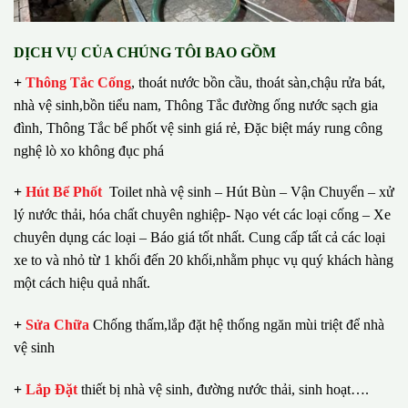
DỊCH VỤ CỦA CHÚNG TÔI BAO GỒM
+
Thông Tắc Cống
,
thoát nước bồn cầu, thoát sàn,chậu rửa bát,
nhà vệ sinh,bồn tiểu nam, Thông Tắc đường ống nước sạch gia
đình, Thông Tắc bể phốt vệ sinh giá rẻ, Đặc biệt máy rung công
nghệ lò xo không đục phá
+
Hút Bể Phốt
Toilet nhà vệ sinh – Hút Bùn – Vận Chuyển – xử
lý nước thải, hóa chất chuyên nghiệp- Nạo vét các loại cống – Xe
chuyên dụng các loại – Báo giá tốt nhất.
Cung cấp tất cả các loại
xe to và nhỏ từ 1 khối đến 20 khối,nhằm phục vụ quý khách hàng
một cách hiệu quả nhất.
+
Sửa Chữa
Chống thấm,lắp đặt hệ thống ngăn mùi triệt để nhà
vệ sinh
+
Lắp Đặt
thiết bị nhà vệ sinh, đường nước thải, sinh hoạt….