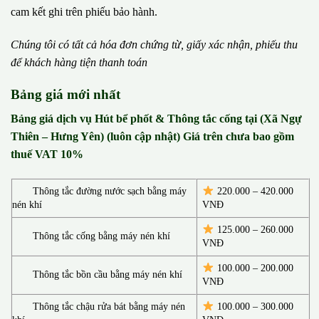
cam kết ghi trên phiếu bảo hành.
Chúng tôi có t
ấ
t c
ả
h
ó
a
đ
ơ
n chứng từ, gi
ấ
y x
á
c nh
ậ
n, phi
ế
u thu
đ
ể
kh
á
ch h
à
ng ti
ệ
n thanh to
á
n
Bảng giá mới nhất
Bảng giá dịch vụ Hút bể phốt & Thông tắc cống tại (Xã Ngự
Thiên – Hưng Yên) (luôn cập nhật) Giá trên chưa bao gồm
thuế VAT 10%
Thông tắc đường nước sạch bằng máy
220.000 – 420.000
nén khí
VNĐ
125.000 – 260.000
Thông tắc cống bằng máy nén khí
VNĐ
100.000 – 200.000
Thông tắc bồn cầu bằng máy nén khí
VNĐ
Thông tắc chậu rửa bát bằng máy nén
100.000 – 300.000