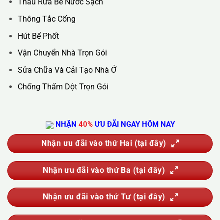
Trụ Sở Chính :
36C Ngõ 89 Lê Đức Thọ - Phường Từ Liêm -
TP Hà Nội
Hotline :
0388.444.445
Website :
https://kta.vn
DỊCH VỤ CỦA CHÚNG TÔI
Vệ Sinh Công Nghiệp
Vệ Sinh Kính Nhà Cao Tầng
Vệ Sinh Sau Xây Dựng
Đánh Bóng Và Phục Hồi Sàn Đá
Giặt Thảm, Giặt Đệm, Giặt Rèm, Giặt Sofa
Sục Rửa Đường Ống Nước Sinh Hoạt