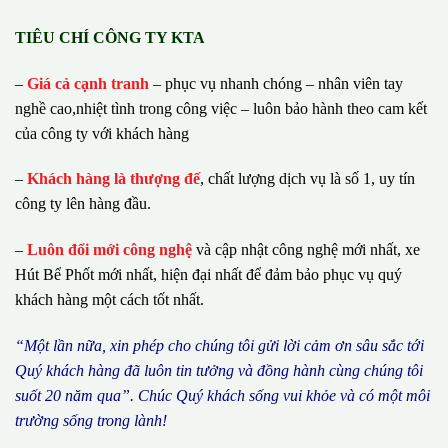
TIÊU CHÍ CÔNG TY KTA
–
Giá cả cạnh tranh
– phục vụ nhanh chóng – nhân viên tay
nghề cao,nhiệt tình trong công việc – luôn bảo hành theo cam kết
của công ty với khách hàng
–
Khách hàng là thượng đế
, chất lượng dịch vụ là số 1, uy tín
công ty lên hàng đầu.
–
Luôn đổi mới công nghệ
và cập nhật công nghệ mới nhất, xe
Hút Bể Phốt mới nhất, hiện đại nhất để đảm bảo phục vụ quý
khách hàng một cách tốt nhất.
“M
ộ
t l
ầ
n n
ữ
a, xin ph
é
p cho ch
ú
ng tôi g
ử
i l
ờ
i c
ả
m
ơ
n s
â
u s
ắ
c t
ớ
i
Qu
ý
kh
á
ch h
à
ng
đã
lu
ô
n tin t
ưở
ng v
à
đ
ồ
ng h
à
nh c
ù
ng ch
ú
ng t
ô
i
su
ố
t 20 n
ă
m qua
”
. Ch
ú
c Qu
ý
kh
á
ch s
ố
ng vui kh
ỏ
e v
à
c
ó
m
ộ
t m
ô
i
tr
ườ
ng s
ố
ng trong l
à
nh!