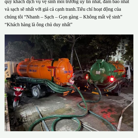
quý khách dịch vụ vệ sinh môi trường uy tín nhất, đảm bảo nhất
và sạch sẽ nhất với giá cả cạnh tranh.Tiêu chí hoạt động của
chúng tôi “Nhanh – Sạch – Gọn gàng – Không mất vệ sinh”
“Khách hàng là ông chủ duy nhất”