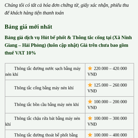
Chúng tôi có t
ấ
t c
ả
h
ó
a
đ
ơ
n chứng từ, gi
ấ
y x
á
c nh
ậ
n, phi
ế
u thu
đ
ể
kh
á
ch h
à
ng ti
ệ
n thanh to
á
n
Bảng giá mới nhất
Bảng giá dịch vụ Hút bể phốt & Thông tắc cống tại (Xã Ninh
Giang – Hải Phòng) (luôn cập nhật) Giá trên chưa bao gồm
thuế VAT 10%
Thông tắc đường nước sạch bằng máy
220.000 – 420.000
nén khí
VNĐ
125.000 – 260.000
Thông tắc cống bằng máy nén khí
VNĐ
100.000 – 200.000
Thông tắc bồn cầu bằng máy nén khí
VNĐ
Thông tắc chậu rửa bát bằng máy nén
100.000 – 300.000
khí
VNĐ
Thông tắc đường thoát bể phốt bằng
100.000 – 400.000