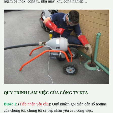
ngầm,bể inox, công ty, nhà máy, khu công nghiệp…
QUY TRÌNH LÀM VIỆC CỦA CÔNG TY KTA
B
ướ
c 1
:
(
Tiếp nhận yêu cầu
): Quý khách gọi điện đến số hotline
của chúng tôi, chúng tôi sẽ tiếp nhận yêu cầu công việc.