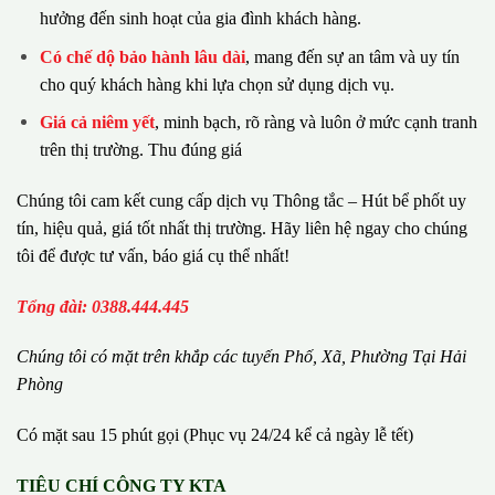
hưởng đến sinh hoạt của gia đình khách hàng.
Có chế dộ bảo hành lâu dài
, mang đến sự an tâm và uy tín
cho quý khách hàng khi lựa chọn sử dụng dịch vụ.
Giá cả niêm yết
, minh bạch, rõ ràng và luôn ở mức cạnh tranh
trên thị trường. Thu đúng giá
Chúng tôi cam kết cung cấp dịch vụ Thông tắc – Hút bể phốt uy
tín, hiệu quả, giá tốt nhất thị trường. Hãy liên hệ ngay cho chúng
tôi để được tư vấn, báo giá cụ thể nhất!
Tổng đài: 0388.444.445
Chúng tôi có m
ặ
t tr
ê
n kh
ắ
p c
á
c tuy
ế
n Ph
ố
, Xã, Phường
Tại Hải
Phòng
Có mặt sau 15 phút gọi (Phục vụ 24/24 kể cả ngày lễ tết)
TIÊU CHÍ CÔNG TY KTA