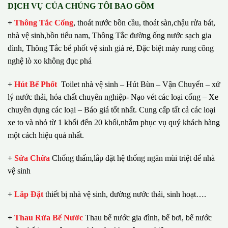
DỊCH VỤ CỦA CHÚNG TÔI BAO GỒM
+
Thông Tắc Cống
,
thoát nước bồn cầu, thoát sàn,chậu rửa bát,
nhà vệ sinh,bồn tiểu nam, Thông Tắc đường ống nước sạch gia
đình, Thông Tắc bể phốt vệ sinh giá rẻ, Đặc biệt máy rung công
nghệ lò xo không đục phá
+
Hút Bể Phốt
Toilet nhà vệ sinh – Hút Bùn – Vận Chuyển – xử
lý nước thải, hóa chất chuyên nghiệp- Nạo vét các loại cống – Xe
chuyên dụng các loại – Báo giá tốt nhất.
Cung cấp tất cả các loại
xe to và nhỏ từ 1 khối đến 20 khối,nhằm phục vụ quý khách hàng
một cách hiệu quả nhất.
+
Sửa Chữa
Chống thấm,lắp đặt hệ thống ngăn mùi triệt để nhà
vệ sinh
+
Lắp Đặt
thiết bị nhà vệ sinh, đường nước thải, sinh hoạt….
+
Thau Rửa Bể Nước
Thau bể nước gia đình, bể bơi, bể nước