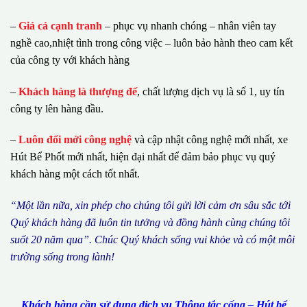
–
Giá cả cạnh tranh
– phục vụ nhanh chóng – nhân viên tay
nghề cao,nhiệt tình trong công việc – luôn bảo hành theo cam kết
của công ty với khách hàng
–
Khách hàng là thượng đế
, chất lượng dịch vụ là số 1, uy tín
công ty lên hàng đầu.
–
Luôn đổi mới công nghệ
và cập nhật công nghệ mới nhất, xe
Hút Bể Phốt mới nhất, hiện đại nhất để đảm bảo phục vụ quý
khách hàng một cách tốt nhất.
“M
ộ
t l
ầ
n n
ữ
a, xin ph
é
p cho ch
ú
ng tôi g
ử
i l
ờ
i c
ả
m
ơ
n s
â
u s
ắ
c t
ớ
i
Qu
ý
kh
á
ch h
à
ng
đã
lu
ô
n tin t
ưở
ng v
à
đ
ồ
ng h
à
nh c
ù
ng ch
ú
ng t
ô
i
su
ố
t 20 n
ă
m qua
”
. Ch
ú
c Qu
ý
kh
á
ch s
ố
ng vui kh
ỏ
e v
à
c
ó
m
ộ
t m
ô
i
tr
ườ
ng s
ố
ng trong l
à
nh!
Khách hàng cần sử dụng dịch vụ Thông tắc cống – Hút bể