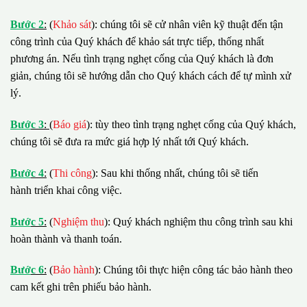
B
ướ
c 2
:
(
Khảo sát
): chúng tôi sẽ cử nhân viên kỹ thuật đến tận
công trình của Quý khách để khảo sát trực tiếp, thống nhất
phương án. Nếu tình trạng nghẹt cống của Quý khách là đơn
giản, chúng tôi sẽ hướng dẫn cho Quý khách cách để tự mình xử
lý.
B
ướ
c 3
:
(
Báo giá
): tùy theo tình trạng nghẹt cống của Quý khách,
chúng tôi sẽ đưa ra mức giá hợp lý nhất tới Quý khách.
B
ướ
c 4
:
(
Thi công
): Sau khi thống nhất, chúng tôi sẽ tiến
hành triển khai công việc.
B
ướ
c 5
:
(
Nghiệm thu
): Quý khách nghiệm thu công trình sau khi
hoàn thành và thanh toán.
B
ướ
c 6
:
(
Bảo hành
): Chúng tôi thực hiện công tác bảo hành theo
cam kết ghi trên phiếu bảo hành.