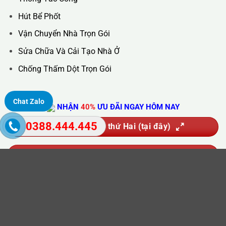
Hút Bể Phốt
Vận Chuyển Nhà Trọn Gói
Sửa Chữa Và Cải Tạo Nhà Ở
Chống Thấm Dột Trọn Gói
Chat Zalo
NHẬN
40%
ƯU ĐÃI NGAY HÔM NAY
0388.444.445
Nhận ưu đãi vào thứ Hai (tại đây)
Nhận ưu đãi vào thứ Ba (tại đây)
Nhận ưu đãi vào thứ Tư (tại đây)
Nhận ưu đãi vào thứ Năm (tại đây)