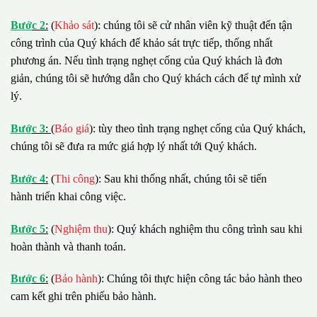
B
ướ
c 2
:
(
Khảo sát
): chúng tôi sẽ cử nhân viên kỹ thuật đến tận
công trình của Quý khách để khảo sát trực tiếp, thống nhất
phương án. Nếu tình trạng nghẹt cống của Quý khách là đơn
giản, chúng tôi sẽ hướng dẫn cho Quý khách cách để tự mình xử
lý.
B
ướ
c 3
:
(
Báo giá
): tùy theo tình trạng nghẹt cống của Quý khách,
chúng tôi sẽ đưa ra mức giá hợp lý nhất tới Quý khách.
B
ướ
c 4
:
(
Thi công
): Sau khi thống nhất, chúng tôi sẽ tiến
hành triển khai công việc.
B
ướ
c 5
:
(
Nghiệm thu
): Quý khách nghiệm thu công trình sau khi
hoàn thành và thanh toán.
B
ướ
c 6
:
(
Bảo hành
): Chúng tôi thực hiện công tác bảo hành theo
cam kết ghi trên phiếu bảo hành.