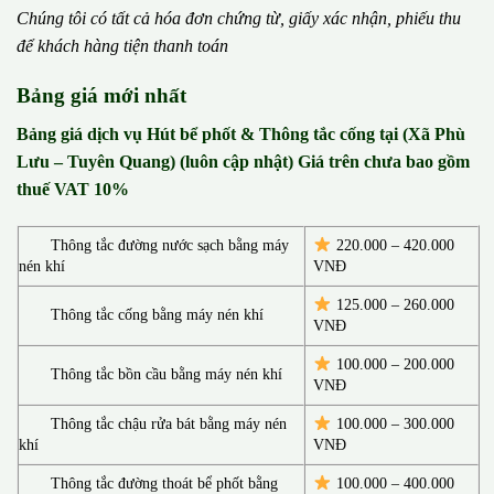
Chúng tôi có t
ấ
t c
ả
h
ó
a
đ
ơ
n chứng từ, gi
ấ
y x
á
c nh
ậ
n, phi
ế
u thu
đ
ể
kh
á
ch h
à
ng ti
ệ
n thanh to
á
n
Bảng giá mới nhất
Bảng giá dịch vụ Hút bể phốt & Thông tắc cống tại (Xã Phù
Lưu – Tuyên Quang) (luôn cập nhật) Giá trên chưa bao gồm
thuế VAT 10%
Thông tắc đường nước sạch bằng máy
220.000 – 420.000
nén khí
VNĐ
125.000 – 260.000
Thông tắc cống bằng máy nén khí
VNĐ
100.000 – 200.000
Thông tắc bồn cầu bằng máy nén khí
VNĐ
Thông tắc chậu rửa bát bằng máy nén
100.000 – 300.000
khí
VNĐ
Thông tắc đường thoát bể phốt bằng
100.000 – 400.000