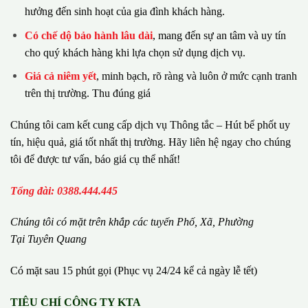
hưởng đến sinh hoạt của gia đình khách hàng.
Có chế dộ bảo hành lâu dài
, mang đến sự an tâm và uy tín
cho quý khách hàng khi lựa chọn sử dụng dịch vụ.
Giá cả niêm yết
, minh bạch, rõ ràng và luôn ở mức cạnh tranh
trên thị trường. Thu đúng giá
Chúng tôi cam kết cung cấp dịch vụ Thông tắc – Hút bể phốt uy
tín, hiệu quả, giá tốt nhất thị trường. Hãy liên hệ ngay cho chúng
tôi để được tư vấn, báo giá cụ thể nhất!
Tổng đài: 0388.444.445
Chúng tôi có m
ặ
t tr
ê
n kh
ắ
p c
á
c tuy
ế
n Ph
ố
, Xã, Phường
Tại Tuyên Quang
Có mặt sau 15 phút gọi (Phục vụ 24/24 kể cả ngày lễ tết)
TIÊU CHÍ CÔNG TY KTA