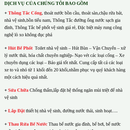
DỊCH VỤ CỦA CHÚNG TÔI BAO GỒM
+
Thông Tắc Cống
,
thoát nước bồn cầu, thoát sàn,chậu rửa bát,
nhà vệ sinh,bồn tiểu nam, Thông Tắc đường ống nước sạch gia
đình, Thông Tắc bể phốt vệ sinh giá rẻ, Đặc biệt máy rung công
nghệ lò xo không đục phá
+
Hút Bể Phốt
Toilet nhà vệ sinh – Hút Bùn – Vận Chuyển – xử
lý nước thải, hóa chất chuyên nghiệp- Nạo vét các loại cống – Xe
chuyên dụng các loại – Báo giá tốt nhất.
Cung cấp tất cả các loại
xe to và nhỏ từ 1 khối đến 20 khối,nhằm phục vụ quý khách hàng
một cách hiệu quả nhất.
+
Sửa Chữa
Chống thấm,lắp đặt hệ thống ngăn mùi triệt để nhà
vệ sinh
+
Lắp Đặt
thiết bị nhà vệ sinh, đường nước thải, sinh hoạt….
+
Thau Rửa Bể Nước
Thau bể nước gia đình, bể bơi, bể nước