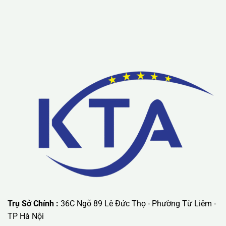
Lưu ý: Liên hệ chúng tôi được áp dụng chương trình khuyến
mãi ưu đãi có giá trị lớn nhất.