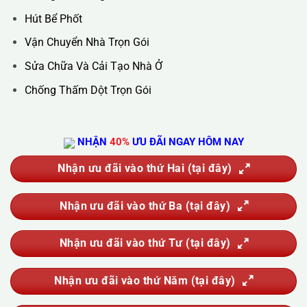
DỊCH VỤ CỦA CHÚNG TÔI
Vệ Sinh Công Nghiệp
Vệ Sinh Kính Nhà Cao Tầng
Vệ Sinh Sau Xây Dựng
Đánh Bóng Và Phục Hồi Sàn Đá
Giặt Thảm, Giặt Đệm, Giặt Rèm, Giặt Sofa
Sục Rửa Đường Ống Nước Sinh Hoạt
Thau Rửa Bể Nước Sạch
Thông Tắc Cống
Hút Bể Phốt
Vận Chuyển Nhà Trọn Gói
Sửa Chữa Và Cải Tạo Nhà Ở