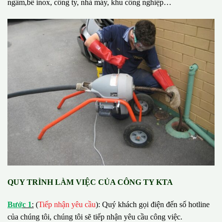
ngầm,bể inox, công ty, nhà máy, khu công nghiệp…
QUY TRÌNH LÀM VIỆC CỦA CÔNG TY KTA
B
ướ
c 1
:
(
Tiếp nhận yêu cầu
): Quý khách gọi điện đến số hotline
của chúng tôi, chúng tôi sẽ tiếp nhận yêu cầu công việc.