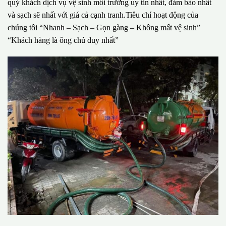
quý khách dịch vụ vệ sinh môi trường uy tín nhất, đảm bảo nhất
và sạch sẽ nhất với giá cả cạnh tranh.Tiêu chí hoạt động của
chúng tôi “Nhanh – Sạch – Gọn gàng – Không mất vệ sinh”
“Khách hàng là ông chủ duy nhất”