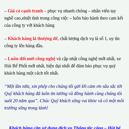
–
Giá cả cạnh tranh
– phục vụ nhanh chóng – nhân viên tay
nghề cao,nhiệt tình trong công việc – luôn bảo hành theo cam kết
của công ty với khách hàng
–
Khách hàng là thượng đế
, chất lượng dịch vụ là số 1, uy tín
công ty lên hàng đầu.
–
Luôn đổi mới công nghệ
và cập nhật công nghệ mới nhất, xe
Hút Bể Phốt mới nhất, hiện đại nhất để đảm bảo phục vụ quý
khách hàng một cách tốt nhất.
“M
ộ
t l
ầ
n n
ữ
a, xin ph
é
p cho ch
ú
ng tôi g
ử
i l
ờ
i c
ả
m
ơ
n s
â
u s
ắ
c t
ớ
i
Qu
ý
kh
á
ch h
à
ng
đã
lu
ô
n tin t
ưở
ng v
à
đ
ồ
ng h
à
nh c
ù
ng ch
ú
ng t
ô
i
su
ố
t 20 n
ă
m qua
”
. Ch
ú
c Qu
ý
kh
á
ch s
ố
ng vui kh
ỏ
e v
à
c
ó
m
ộ
t m
ô
i
tr
ườ
ng s
ố
ng trong l
à
nh!
Khách hàng cần sử dụng dịch vụ Thông tắc cống – Hút bể