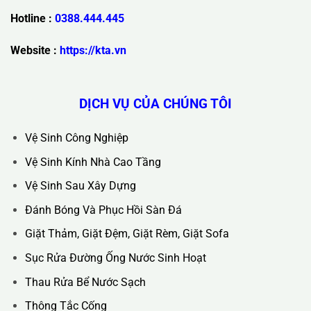
Trụ Sở Chính :
36C Ngõ 89 Lê Đức Thọ - Phường Từ Liêm -
TP Hà Nội
Hotline :
0388.444.445
Website :
https://kta.vn