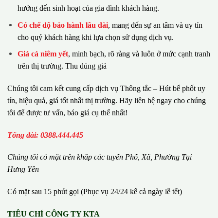
hưởng đến sinh hoạt của gia đình khách hàng.
Có chế dộ bảo hành lâu dài
, mang đến sự an tâm và uy tín
cho quý khách hàng khi lựa chọn sử dụng dịch vụ.
Giá cả niêm yết
, minh bạch, rõ ràng và luôn ở mức cạnh tranh
trên thị trường. Thu đúng giá
Chúng tôi cam kết cung cấp dịch vụ Thông tắc – Hút bể phốt uy
tín, hiệu quả, giá tốt nhất thị trường. Hãy liên hệ ngay cho chúng
tôi để được tư vấn, báo giá cụ thể nhất!
Tổng đài: 0388.444.445
Chúng tôi có m
ặ
t tr
ê
n kh
ắ
p c
á
c tuy
ế
n Ph
ố
, Xã, Phường
Tại
Hưng Yên
Có mặt sau 15 phút gọi (Phục vụ 24/24 kể cả ngày lễ tết)
TIÊU CHÍ CÔNG TY KTA