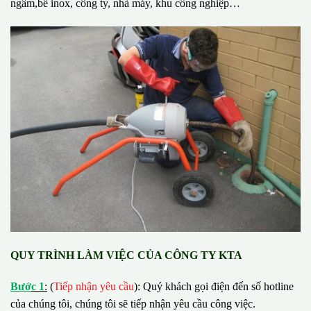
ngầm,bể inox, công ty, nhà máy, khu công nghiệp…
QUY TRÌNH LÀM VIỆC CỦA CÔNG TY KTA
B
ướ
c 1
:
(
Tiếp nhận yêu cầu
): Quý khách gọi điện đến số hotline
của chúng tôi, chúng tôi sẽ tiếp nhận yêu cầu công việc.