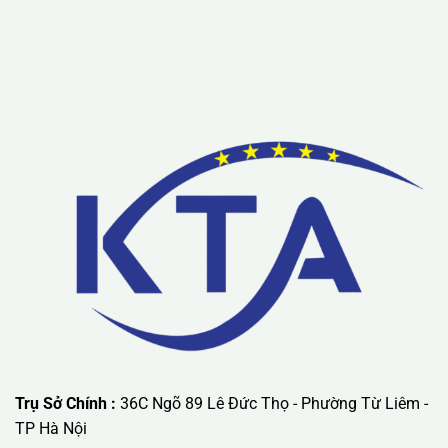
Lưu ý: Liên hệ chúng tôi được áp dụng chương trình khuyến
mãi ưu đãi có giá trị lớn nhất.