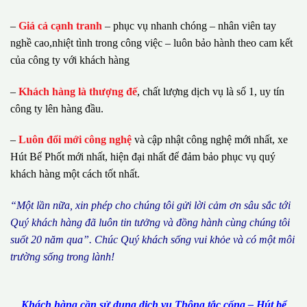
–
Giá cả cạnh tranh
– phục vụ nhanh chóng – nhân viên tay
nghề cao,nhiệt tình trong công việc – luôn bảo hành theo cam kết
của công ty với khách hàng
–
Khách hàng là thượng đế
, chất lượng dịch vụ là số 1, uy tín
công ty lên hàng đầu.
–
Luôn đổi mới công nghệ
và cập nhật công nghệ mới nhất, xe
Hút Bể Phốt mới nhất, hiện đại nhất để đảm bảo phục vụ quý
khách hàng một cách tốt nhất.
“M
ộ
t l
ầ
n n
ữ
a, xin ph
é
p cho ch
ú
ng tôi g
ử
i l
ờ
i c
ả
m
ơ
n s
â
u s
ắ
c t
ớ
i
Qu
ý
kh
á
ch h
à
ng
đã
lu
ô
n tin t
ưở
ng v
à
đ
ồ
ng h
à
nh c
ù
ng ch
ú
ng t
ô
i
su
ố
t 20 n
ă
m qua
”
. Ch
ú
c Qu
ý
kh
á
ch s
ố
ng vui kh
ỏ
e v
à
c
ó
m
ộ
t m
ô
i
tr
ườ
ng s
ố
ng trong l
à
nh!
Khách hàng cần sử dụng dịch vụ Thông tắc cống – Hút bể