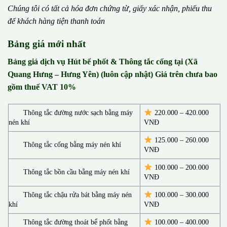
Chúng tôi có t
ấ
t c
ả
h
ó
a
đ
ơ
n chứng từ, gi
ấ
y x
á
c nh
ậ
n, phi
ế
u thu
đ
ể
kh
á
ch h
à
ng ti
ệ
n thanh to
á
n
Bảng giá mới nhất
Bảng giá dịch vụ Hút bể phốt & Thông tắc cống tại (Xã
Quang Hưng – Hưng Yên) (luôn cập nhật) Giá trên chưa bao
gồm thuế VAT 10%
Thông tắc đường nước sạch bằng máy
220.000 – 420.000
nén khí
VNĐ
125.000 – 260.000
Thông tắc cống bằng máy nén khí
VNĐ
100.000 – 200.000
Thông tắc bồn cầu bằng máy nén khí
VNĐ
Thông tắc chậu rửa bát bằng máy nén
100.000 – 300.000
khí
VNĐ
Thông tắc đường thoát bể phốt bằng
100.000 – 400.000