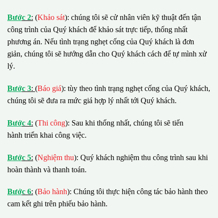
B
ướ
c 2
:
(
Khảo sát
): chúng tôi sẽ cử nhân viên kỹ thuật đến tận
công trình của Quý khách để khảo sát trực tiếp, thống nhất
phương án. Nếu tình trạng nghẹt cống của Quý khách là đơn
giản, chúng tôi sẽ hướng dẫn cho Quý khách cách để tự mình xử
lý.
B
ướ
c 3
:
(
Báo giá
): tùy theo tình trạng nghẹt cống của Quý khách,
chúng tôi sẽ đưa ra mức giá hợp lý nhất tới Quý khách.
B
ướ
c 4
:
(
Thi công
): Sau khi thống nhất, chúng tôi sẽ tiến
hành triển khai công việc.
B
ướ
c 5
:
(
Nghiệm thu
): Quý khách nghiệm thu công trình sau khi
hoàn thành và thanh toán.
B
ướ
c 6
:
(
Bảo hành
): Chúng tôi thực hiện công tác bảo hành theo
cam kết ghi trên phiếu bảo hành.