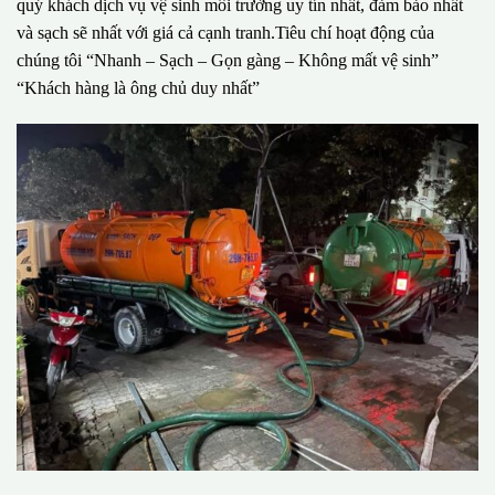
quý khách dịch vụ vệ sinh môi trường uy tín nhất, đảm bảo nhất
và sạch sẽ nhất với giá cả cạnh tranh.Tiêu chí hoạt động của
chúng tôi “Nhanh – Sạch – Gọn gàng – Không mất vệ sinh”
“Khách hàng là ông chủ duy nhất”