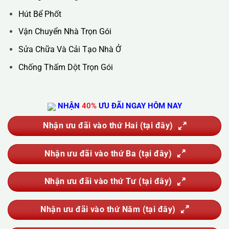
Hotline :
0388.444.445
Website :
https://kta.vn
DỊCH VỤ CỦA CHÚNG TÔI
Vệ Sinh Công Nghiệp
Vệ Sinh Kính Nhà Cao Tầng
Vệ Sinh Sau Xây Dựng
Đánh Bóng Và Phục Hồi Sàn Đá
Giặt Thảm, Giặt Đệm, Giặt Rèm, Giặt Sofa
Sục Rửa Đường Ống Nước Sinh Hoạt
Thau Rửa Bể Nước Sạch
Thông Tắc Cống