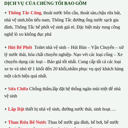
DỊCH VỤ CỦA CHÚNG TÔI BAO GỒM
+
Thông Tắc Cống
,
thoát nước bồn cầu, thoát sàn,chậu rửa bát,
nhà vệ sinh,bồn tiểu nam, Thông Tắc đường ống nước sạch gia
đình, Thông Tắc bể phốt vệ sinh giá rẻ, Đặc biệt máy rung công
nghệ lò xo không đục phá
+
Hút Bể Phốt
Toilet nhà vệ sinh – Hút Bùn – Vận Chuyển – xử
lý nước thải, hóa chất chuyên nghiệp- Nạo vét các loại cống – Xe
chuyên dụng các loại – Báo giá tốt nhất.
Cung cấp tất cả các loại
xe to và nhỏ từ 1 khối đến 20 khối,nhằm phục vụ quý khách hàng
một cách hiệu quả nhất.
+
Sửa Chữa
Chống thấm,lắp đặt hệ thống ngăn mùi triệt để nhà
vệ sinh
+
Lắp Đặt
thiết bị nhà vệ sinh, đường nước thải, sinh hoạt….
+
Thau Rửa Bể Nước
Thau bể nước gia đình, bể bơi, bể nước