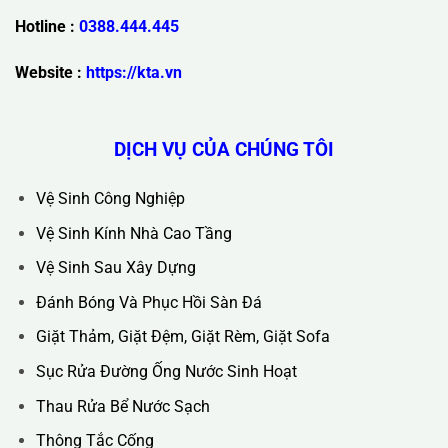
Trụ Sở Chính :
36C Ngõ 89 Lê Đức Thọ - Phường Từ Liêm -
TP Hà Nội