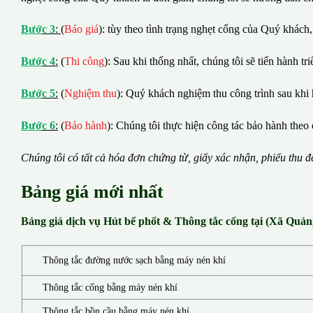
B
ướ
c 3
:
(
Báo giá
): tùy theo tình trạng nghẹt cống của Quý khách,
B
ướ
c 4
:
(
Thi công
): Sau khi thống nhất, chúng tôi sẽ tiến hành tr
B
ướ
c 5
:
(
Nghiệm thu
): Quý khách nghiệm thu công trình sau khi 
B
ướ
c 6
:
(
Bảo hành
): Chúng tôi thực hiện công tác bảo hành theo 
Chúng tôi có t
ấ
t c
ả
h
ó
a
đ
ơ
n chứng từ, gi
ấ
y x
á
c nh
ậ
n, phi
ế
u thu
đ
Bảng giá mới nhất
Bảng giá dịch vụ Hút bể phốt & Thông tắc cống tại (Xã Quả
Thông tắc đường nước sạch bằng máy nén khí
Thông tắc cống bằng máy nén khí
Thông tắc bồn cầu bằng máy nén khí