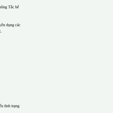
hông Tắc bể
uyên dụng các
.
ếu tình trạng