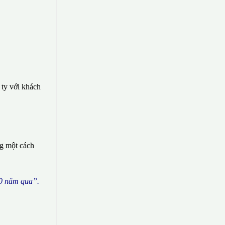
 ty với khách
ng một cách
0 n
ă
m qua
”
.