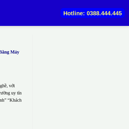
Hotline: 0388.444.445
 Bằng Máy
ghề, với
rường uy tín
sinh” “Khách