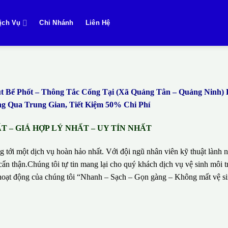
ịch Vụ
Chi Nhánh
Liên Hệ
Bể Phốt – Thông Tắc Cống Tại (Xã Quảng Tân – Quảng Ninh)
 Qua Trung Gian, Tiết Kiệm 50% Chi Phí
 – GIÁ HỢP LÝ NHẤT – UY TÍN NHẤT
g tới một dịch vụ hoàn hảo nhất. Với đội ngũ nhân viên kỹ thuật lành n
ẩn thận.Chúng tôi tự tin mang lại cho quý khách dịch vụ vệ sinh môi t
hí hoạt động của chúng tôi “Nhanh – Sạch – Gọn gàng – Không mất vệ 