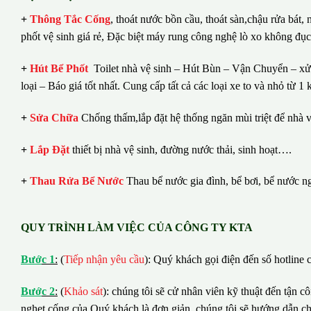
+
Thông Tắc Cống
,
thoát nước bồn cầu, thoát sàn,chậu rửa bát,
phốt vệ sinh giá rẻ, Đặc biệt máy rung công nghệ lò xo không đụ
+
Hút Bể Phốt
Toilet nhà vệ sinh – Hút Bùn – Vận Chuyển – xử 
loại – Báo giá tốt nhất.
Cung cấp tất cả các loại xe to và nhỏ từ 
+
Sửa Chữa
Chống thấm,lắp đặt hệ thống ngăn mùi triệt để nhà v
+
Lắp Đặt
thiết bị nhà vệ sinh, đường nước thải, sinh hoạt….
+
Thau Rửa Bể Nước
Thau bể nước gia đình, bể bơi, bể nước n
QUY TRÌNH LÀM VIỆC CỦA CÔNG TY KTA
B
ướ
c 1
:
(
Tiếp nhận yêu cầu
): Quý khách gọi điện đến số hotline c
B
ướ
c 2
:
(
Khảo sát
): chúng tôi sẽ cử nhân viên kỹ thuật đến tận c
nghẹt cống của Quý khách là đơn giản, chúng tôi sẽ hướng dẫn c