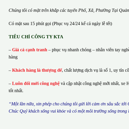
Chúng tôi có m
ặ
t tr
ê
n kh
ắ
p c
á
c tuy
ế
n Ph
ố
, Xã, Phường
Tại Quả
Có mặt sau 15 phút gọi (Phục vụ 24/24 kể cả ngày lễ tết)
TIÊU CHÍ CÔNG TY KTA
–
Giá cả cạnh tranh
– phục vụ nhanh chóng – nhân viên tay nghề 
hàng
–
Khách hàng là thượng đế
, chất lượng dịch vụ là số 1, uy tín c
–
Luôn đổi mới công nghệ
và cập nhật công nghệ mới nhất, xe H
tốt nhất.
“M
ộ
t l
ầ
n n
ữ
a, xin ph
é
p cho ch
ú
ng tôi g
ử
i l
ờ
i c
ả
m
ơ
n s
â
u s
ắ
c t
ớ
i
Ch
ú
c Qu
ý
kh
á
ch s
ố
ng vui kh
ỏ
e v
à
c
ó
m
ộ
t m
ô
i tr
ườ
ng s
ố
ng trong 