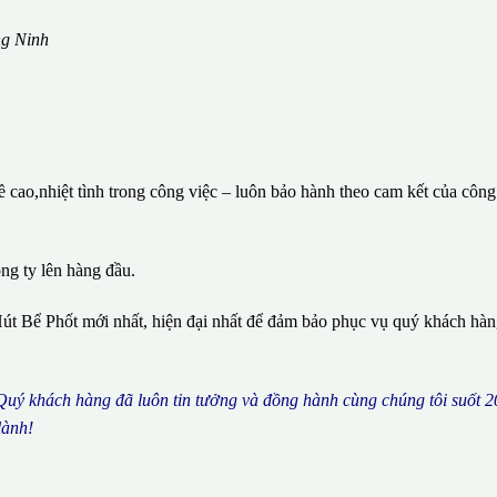
ng Ninh
cao,nhiệt tình trong công việc – luôn bảo hành theo cam kết của công
ông ty lên hàng đầu.
út Bể Phốt mới nhất, hiện đại nhất để đảm bảo phục vụ quý khách hà
 Qu
ý
kh
á
ch h
à
ng
đã
lu
ô
n tin t
ưở
ng v
à
đ
ồ
ng h
à
nh c
ù
ng ch
ú
ng t
ô
i su
ố
t 2
l
à
nh!