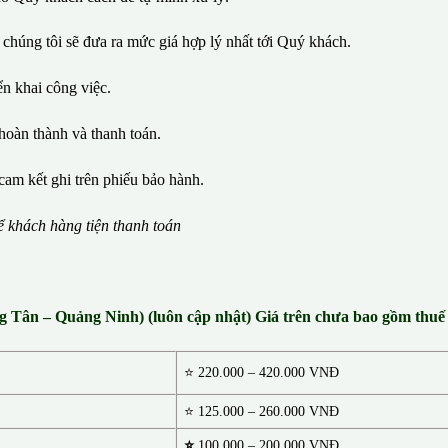
 chúng tôi sẽ đưa ra mức giá hợp lý nhất tới Quý khách.
iển khai công việc.
hoàn thành và thanh toán.
cam kết ghi trên phiếu bảo hành.
ể
kh
á
ch h
à
ng ti
ệ
n thanh to
á
n
ng Tân – Quảng Ninh) (luôn cập nhật) Giá trên chưa bao gồm th
⭐
220.000 – 420.000 VNĐ
⭐ 125.000 – 260.000 VNĐ
⭐
100.000 – 200.000 VNĐ