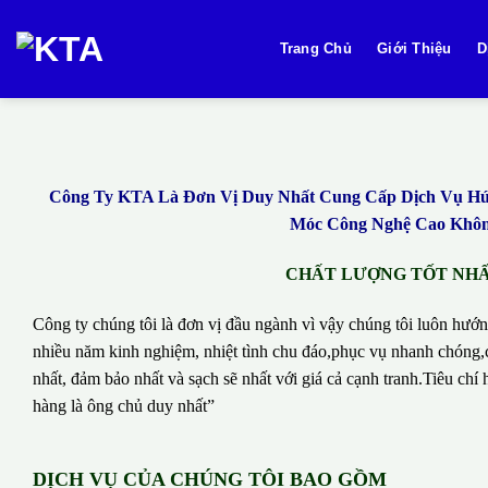
Bỏ
qua
Trang Chủ
Giới Thiệu
D
nội
dung
Công Ty KTA Là Đơn Vị Duy Nhất Cung Cấp Dịch Vụ Hút 
Móc Công Nghệ Cao Không
CHẤT LƯỢNG TỐT NHẤT
Công ty chúng tôi là đơn vị đầu ngành vì vậy chúng tôi luôn hướn
nhiều năm kinh nghiệm, nhiệt tình chu đáo,phục vụ nhanh chóng,c
nhất, đảm bảo nhất và sạch sẽ nhất với giá cả cạnh tranh.Tiêu c
hàng là ông chủ duy nhất”
DỊCH VỤ CỦA CHÚNG TÔI BAO GỒM