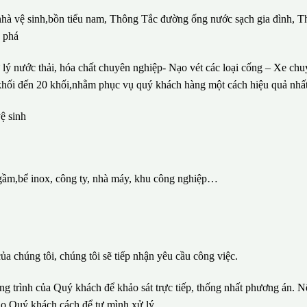
 nhà vệ sinh,bồn tiểu nam, Thông Tắc đường ống nước sạch gia đình, T
c phá
lý nước thải, hóa chất chuyên nghiệp- Nạo vét các loại cống – Xe ch
1 khối đến 20 khối,nhằm phục vụ quý khách hàng một cách hiệu quả nhất
ệ sinh
gầm,bể inox, công ty, nhà máy, khu công nghiệp…
ủa chúng tôi, chúng tôi sẽ tiếp nhận yêu cầu công việc.
ông trình của Quý khách để khảo sát trực tiếp, thống nhất phương án. N
ho Quý khách cách để tự mình xử lý.