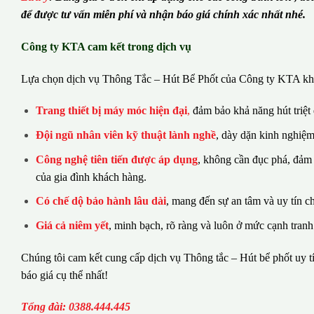
để được tư vấn miễn phí và nhận báo giá chính xác nhất nhé.
Công ty KTA cam kết trong dịch vụ
Lựa chọn dịch vụ Thông Tắc – Hút Bể Phốt của Công ty KTA khá
Trang thiết bị máy móc hiện đại
,
đảm bảo khả năng hút triệt
Đội ngũ nhân viên kỹ thuật lành nghề
, dày dặn kinh nghiệm
Công nghệ tiên tiến được áp dụng
, không cần đục phá, đảm
của gia đình khách hàng.
Có chế dộ bảo hành lâu dài
, mang đến sự an tâm và uy tín c
Giá cả niêm yết
, minh bạch, rõ ràng và luôn ở mức cạnh tranh
Chúng tôi cam kết cung cấp dịch vụ Thông tắc – Hút bể phốt uy tí
báo giá cụ thể nhất!
Tổng đài: 0388.444.445