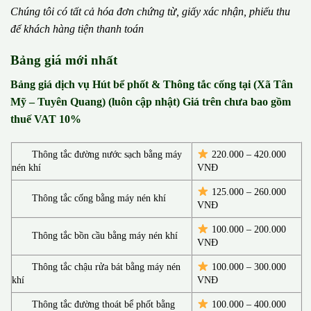
Chúng tôi có t
ấ
t c
ả
h
ó
a
đ
ơ
n chứng từ, gi
ấ
y x
á
c nh
ậ
n, phi
ế
u thu
đ
ể
kh
á
ch h
à
ng ti
ệ
n thanh to
á
n
Bảng giá mới nhất
Bảng giá dịch vụ Hút bể phốt & Thông tắc cống tại (Xã Tân
Mỹ – Tuyên Quang) (luôn cập nhật) Giá trên chưa bao gồm
thuế VAT 10%
Thông tắc đường nước sạch bằng máy
220.000 – 420.000
nén khí
VNĐ
125.000 – 260.000
Thông tắc cống bằng máy nén khí
VNĐ
100.000 – 200.000
Thông tắc bồn cầu bằng máy nén khí
VNĐ
Thông tắc chậu rửa bát bằng máy nén
100.000 – 300.000
khí
VNĐ
Thông tắc đường thoát bể phốt bằng
100.000 – 400.000