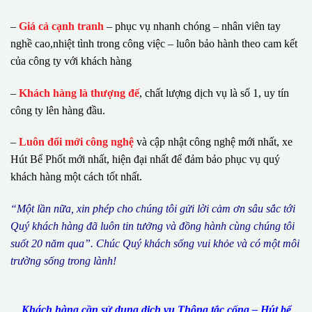
–
Giá cả cạnh tranh
– phục vụ nhanh chóng – nhân viên tay
nghề cao,nhiệt tình trong công việc – luôn bảo hành theo cam kết
của công ty với khách hàng
–
Khách hàng là thượng đế
, chất lượng dịch vụ là số 1, uy tín
công ty lên hàng đầu.
–
Luôn đổi mới công nghệ
và cập nhật công nghệ mới nhất, xe
Hút Bể Phốt mới nhất, hiện đại nhất để đảm bảo phục vụ quý
khách hàng một cách tốt nhất.
“M
ộ
t l
ầ
n n
ữ
a, xin ph
é
p cho ch
ú
ng tôi g
ử
i l
ờ
i c
ả
m
ơ
n s
â
u s
ắ
c t
ớ
i
Qu
ý
kh
á
ch h
à
ng
đã
lu
ô
n tin t
ưở
ng v
à
đ
ồ
ng h
à
nh c
ù
ng ch
ú
ng t
ô
i
su
ố
t 20 n
ă
m qua
”
. Ch
ú
c Qu
ý
kh
á
ch s
ố
ng vui kh
ỏ
e v
à
c
ó
m
ộ
t m
ô
i
tr
ườ
ng s
ố
ng trong l
à
nh!
Khách hàng cần sử dụng dịch vụ Thông tắc cống – Hút bể