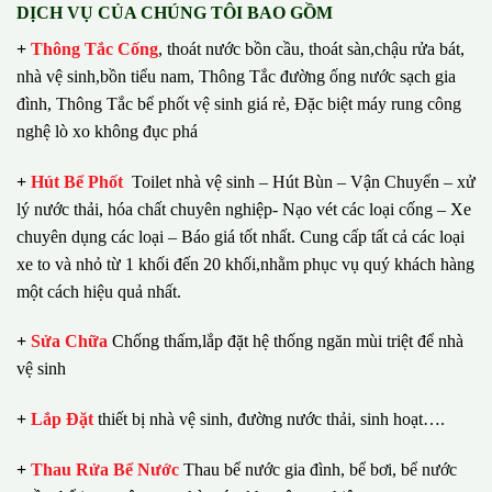
DỊCH VỤ CỦA CHÚNG TÔI BAO GỒM
+
Thông Tắc Cống
,
thoát nước bồn cầu, thoát sàn,chậu rửa bát,
nhà vệ sinh,bồn tiểu nam, Thông Tắc đường ống nước sạch gia
đình, Thông Tắc bể phốt vệ sinh giá rẻ, Đặc biệt máy rung công
nghệ lò xo không đục phá
+
Hút Bể Phốt
Toilet nhà vệ sinh – Hút Bùn – Vận Chuyển – xử
lý nước thải, hóa chất chuyên nghiệp- Nạo vét các loại cống – Xe
chuyên dụng các loại – Báo giá tốt nhất.
Cung cấp tất cả các loại
xe to và nhỏ từ 1 khối đến 20 khối,nhằm phục vụ quý khách hàng
một cách hiệu quả nhất.
+
Sửa Chữa
Chống thấm,lắp đặt hệ thống ngăn mùi triệt để nhà
vệ sinh
+
Lắp Đặt
thiết bị nhà vệ sinh, đường nước thải, sinh hoạt….
+
Thau Rửa Bể Nước
Thau bể nước gia đình, bể bơi, bể nước