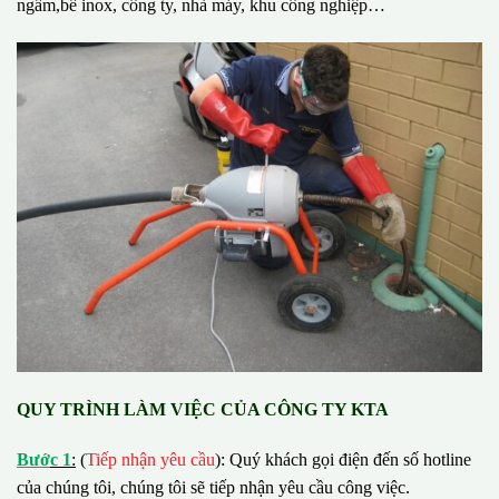
ngầm,bể inox, công ty, nhà máy, khu công nghiệp…
QUY TRÌNH LÀM VIỆC CỦA CÔNG TY KTA
B
ướ
c 1
:
(
Tiếp nhận yêu cầu
): Quý khách gọi điện đến số hotline
của chúng tôi, chúng tôi sẽ tiếp nhận yêu cầu công việc.