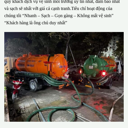
quý khách dịch vụ vệ sinh môi trường uy tín nhất, đảm bảo nhất
và sạch sẽ nhất với giá cả cạnh tranh.Tiêu chí hoạt động của
chúng tôi “Nhanh – Sạch – Gọn gàng – Không mất vệ sinh”
“Khách hàng là ông chủ duy nhất”