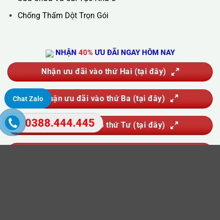
Hút Bể Phốt
Vận Chuyển Nhà Trọn Gói
Sửa Chữa Và Cải Tạo Nhà Ở
Chống Thấm Dột Trọn Gói
Chat Zalo
NHẬN
40%
ƯU ĐÃI NGAY HÔM NAY
0388.444.445
Nhận ưu đãi vào thứ Hai (tại đây)
Nhận ưu đãi vào thứ Ba (tại đây)
Nhận ưu đãi vào thứ Tư (tại đây)
Nhận ưu đãi vào thứ Năm (tại đây)