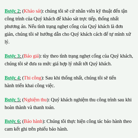
B
ướ
c 2
:
(
Khảo sát
): chúng tôi sẽ cử nhân viên kỹ thuật đến tận
công trình của Quý khách để khảo sát trực tiếp, thống nhất
phương án. Nếu tình trạng nghẹt cống của Quý khách là đơn
giản, chúng tôi sẽ hướng dẫn cho Quý khách cách để tự mình xử
lý.
B
ướ
c 3
:
(
Báo giá
): tùy theo tình trạng nghẹt cống của Quý khách,
chúng tôi sẽ đưa ra mức giá hợp lý nhất tới Quý khách.
B
ướ
c 4
:
(
Thi công
): Sau khi thống nhất, chúng tôi sẽ tiến
hành triển khai công việc.
B
ướ
c 5
:
(
Nghiệm thu
): Quý khách nghiệm thu công trình sau khi
hoàn thành và thanh toán.
B
ướ
c 6
:
(
Bảo hành
): Chúng tôi thực hiện công tác bảo hành theo
cam kết ghi trên phiếu bảo hành.