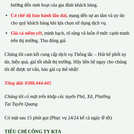
hưởng đến sinh hoạt của gia đình khách hàng.
Có chế dộ bảo hành lâu dài
, mang đến sự an tâm và uy tín
cho quý khách hàng khi lựa chọn sử dụng dịch vụ.
Giá cả niêm yết
, minh bạch, rõ ràng và luôn ở mức cạnh tranh
trên thị trường. Thu đúng giá
Chúng tôi cam kết cung cấp dịch vụ Thông tắc – Hút bể phốt uy
tín, hiệu quả, giá tốt nhất thị trường. Hãy liên hệ ngay cho chúng
tôi để được tư vấn, báo giá cụ thể nhất!
Tổng đài: 0388.444.445
Chúng tôi có m
ặ
t tr
ê
n kh
ắ
p c
á
c tuy
ế
n Ph
ố
, Xã, Phường
Tại Tuyên Quang
Có mặt sau 15 phút gọi (Phục vụ 24/24 kể cả ngày lễ tết)
TIÊU CHÍ CÔNG TY KTA