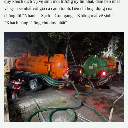
quý khách dịch vụ vệ sinh môi trường uy tín nhất, đảm bảo nhất
và sạch sẽ nhất với giá cả cạnh tranh.Tiêu chí hoạt động của
chúng tôi “Nhanh – Sạch – Gọn gàng – Không mất vệ sinh”
“Khách hàng là ông chủ duy nhất”