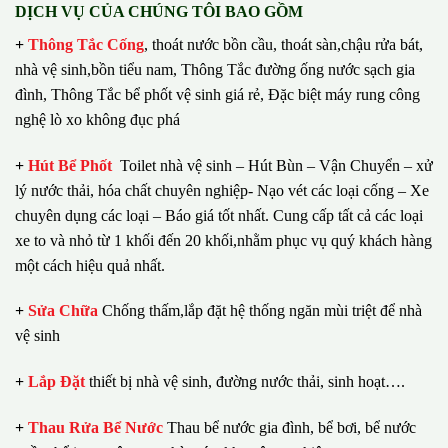
DỊCH VỤ CỦA CHÚNG TÔI BAO GỒM
+
Thông Tắc Cống
,
thoát nước bồn cầu, thoát sàn,chậu rửa bát,
nhà vệ sinh,bồn tiểu nam, Thông Tắc đường ống nước sạch gia
đình, Thông Tắc bể phốt vệ sinh giá rẻ, Đặc biệt máy rung công
nghệ lò xo không đục phá
+
Hút Bể Phốt
Toilet nhà vệ sinh – Hút Bùn – Vận Chuyển – xử
lý nước thải, hóa chất chuyên nghiệp- Nạo vét các loại cống – Xe
chuyên dụng các loại – Báo giá tốt nhất.
Cung cấp tất cả các loại
xe to và nhỏ từ 1 khối đến 20 khối,nhằm phục vụ quý khách hàng
một cách hiệu quả nhất.
+
Sửa Chữa
Chống thấm,lắp đặt hệ thống ngăn mùi triệt để nhà
vệ sinh
+
Lắp Đặt
thiết bị nhà vệ sinh, đường nước thải, sinh hoạt….
+
Thau Rửa Bể Nước
Thau bể nước gia đình, bể bơi, bể nước