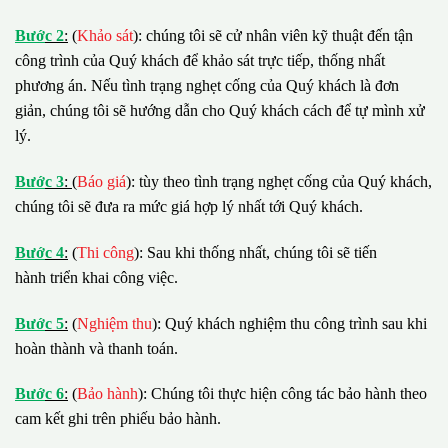
B
ướ
c 2
:
(
Khảo sát
): chúng tôi sẽ cử nhân viên kỹ thuật đến tận
công trình của Quý khách để khảo sát trực tiếp, thống nhất
phương án. Nếu tình trạng nghẹt cống của Quý khách là đơn
giản, chúng tôi sẽ hướng dẫn cho Quý khách cách để tự mình xử
lý.
B
ướ
c 3
:
(
Báo giá
): tùy theo tình trạng nghẹt cống của Quý khách,
chúng tôi sẽ đưa ra mức giá hợp lý nhất tới Quý khách.
B
ướ
c 4
:
(
Thi công
): Sau khi thống nhất, chúng tôi sẽ tiến
hành triển khai công việc.
B
ướ
c 5
:
(
Nghiệm thu
): Quý khách nghiệm thu công trình sau khi
hoàn thành và thanh toán.
B
ướ
c 6
:
(
Bảo hành
): Chúng tôi thực hiện công tác bảo hành theo
cam kết ghi trên phiếu bảo hành.