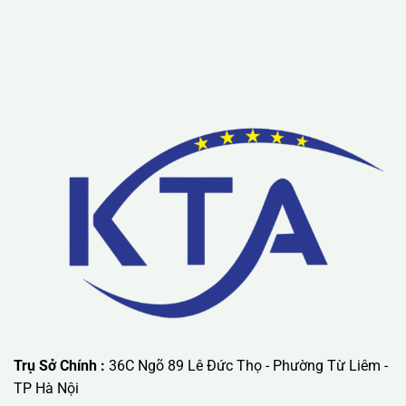
Lưu ý: Liên hệ chúng tôi được áp dụng chương trình khuyến
mãi ưu đãi có giá trị lớn nhất.