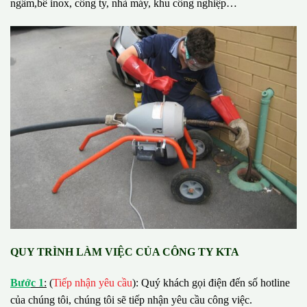
ngầm,bể inox, công ty, nhà máy, khu công nghiệp…
QUY TRÌNH LÀM VIỆC CỦA CÔNG TY KTA
B
ướ
c 1
:
(
Tiếp nhận yêu cầu
): Quý khách gọi điện đến số hotline
của chúng tôi, chúng tôi sẽ tiếp nhận yêu cầu công việc.