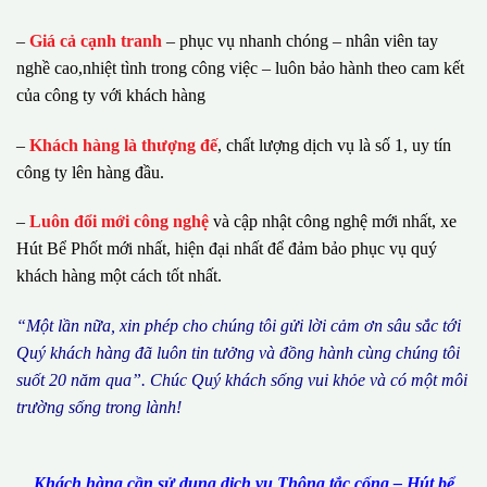
–
Giá cả cạnh tranh
– phục vụ nhanh chóng – nhân viên tay
nghề cao,nhiệt tình trong công việc – luôn bảo hành theo cam kết
của công ty với khách hàng
–
Khách hàng là thượng đế
, chất lượng dịch vụ là số 1, uy tín
công ty lên hàng đầu.
–
Luôn đổi mới công nghệ
và cập nhật công nghệ mới nhất, xe
Hút Bể Phốt mới nhất, hiện đại nhất để đảm bảo phục vụ quý
khách hàng một cách tốt nhất.
“M
ộ
t l
ầ
n n
ữ
a, xin ph
é
p cho ch
ú
ng tôi g
ử
i l
ờ
i c
ả
m
ơ
n s
â
u s
ắ
c t
ớ
i
Qu
ý
kh
á
ch h
à
ng
đã
lu
ô
n tin t
ưở
ng v
à
đ
ồ
ng h
à
nh c
ù
ng ch
ú
ng t
ô
i
su
ố
t 20 n
ă
m qua
”
. Ch
ú
c Qu
ý
kh
á
ch s
ố
ng vui kh
ỏ
e v
à
c
ó
m
ộ
t m
ô
i
tr
ườ
ng s
ố
ng trong l
à
nh!
Khách hàng cần sử dụng dịch vụ Thông tắc cống – Hút bể