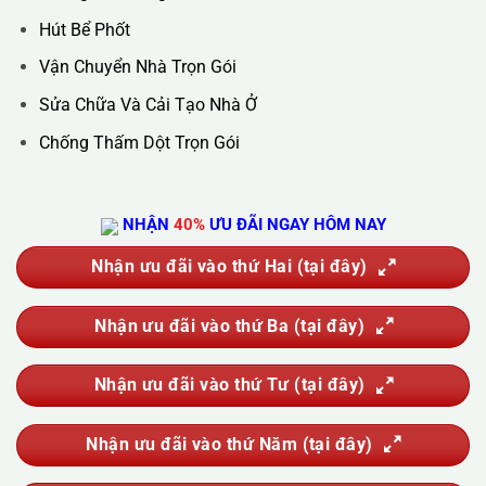
DỊCH VỤ CỦA CHÚNG TÔI
Vệ Sinh Công Nghiệp
Vệ Sinh Kính Nhà Cao Tầng
Vệ Sinh Sau Xây Dựng
Đánh Bóng Và Phục Hồi Sàn Đá
Giặt Thảm, Giặt Đệm, Giặt Rèm, Giặt Sofa
Sục Rửa Đường Ống Nước Sinh Hoạt
Thau Rửa Bể Nước Sạch
Thông Tắc Cống
Hút Bể Phốt
Vận Chuyển Nhà Trọn Gói
Sửa Chữa Và Cải Tạo Nhà Ở