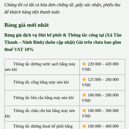
Chúng tôi có t
ấ
t c
ả
h
ó
a
đ
ơ
n chứng từ, gi
ấ
y x
á
c nh
ậ
n, phi
ế
u thu
đ
ể
kh
á
ch h
à
ng ti
ệ
n thanh to
á
n
Bảng giá mới nhất
Bảng giá dịch vụ Hút bể phốt & Thông tắc cống tại (Xã Tân
Thanh – Ninh Bình) (luôn cập nhật) Giá trên chưa bao gồm
thuế VAT 10%
Thông tắc đường nước sạch bằng máy
220.000 – 420.000
nén khí
VNĐ
125.000 – 260.000
Thông tắc cống bằng máy nén khí
VNĐ
100.000 – 200.000
Thông tắc bồn cầu bằng máy nén khí
VNĐ
Thông tắc chậu rửa bát bằng máy nén
100.000 – 300.000
khí
VNĐ
Thông tắc đường thoát bể phốt bằng
100.000 – 400.000