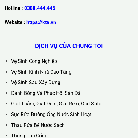
Trụ Sở Chính :
36C Ngõ 89 Lê Đức Thọ - Phường Từ Liêm -
TP Hà Nội
Hotline :
0388.444.445
Website :
https://kta.vn