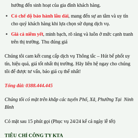
hưởng đến sinh hoạt của gia đình khách hàng.
Có chế dộ bảo hành lâu dài
, mang đến sự an tâm và uy tín
cho quý khách hàng khi lựa chọn sử dụng dịch vụ.
Giá cả niêm yết
, minh bạch, rõ ràng và luôn ở mức cạnh tranh
trên thị trường. Thu đúng giá
Chúng tôi cam kết cung cấp dịch vụ Thông tắc – Hút bể phốt uy
tín, hiệu quả, giá tốt nhất thị trường. Hãy liên hệ ngay cho chúng
tôi để được tư vấn, báo giá cụ thể nhất!
Tổng đài: 0388.444.445
Chúng tôi có m
ặ
t tr
ê
n kh
ắ
p c
á
c tuy
ế
n Ph
ố
, Xã, Phường
Tại Ninh
Bình
Có mặt sau 15 phút gọi (Phục vụ 24/24 kể cả ngày lễ tết)
TIÊU CHÍ CÔNG TY KTA