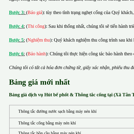
B
ướ
c 3
:
(
Báo giá
): tùy theo tình trạng nghẹt cống của Quý khách,
B
ướ
c 4
:
(
Thi công
): Sau khi thống nhất, chúng tôi sẽ tiến hành tr
B
ướ
c 5
:
(
Nghiệm thu
): Quý khách nghiệm thu công trình sau khi 
B
ướ
c 6
:
(
Bảo hành
): Chúng tôi thực hiện công tác bảo hành theo 
Chúng tôi có t
ấ
t c
ả
h
ó
a
đ
ơ
n chứng từ, gi
ấ
y x
á
c nh
ậ
n, phi
ế
u thu
đ
Bảng giá mới nhất
Bảng giá dịch vụ Hút bể phốt & Thông tắc cống tại (Xã Tân
Thông tắc đường nước sạch bằng máy nén khí
Thông tắc cống bằng máy nén khí
Thông tắc bồn cầu bằng máy nén khí