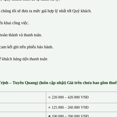
 chúng tôi sẽ đưa ra mức giá hợp lý nhất tới Quý khách.
iển khai công việc.
hoàn thành và thanh toán.
cam kết ghi trên phiếu bảo hành.
ể
kh
á
ch h
à
ng ti
ệ
n thanh to
á
n
 Trịnh – Tuyên Quang) (luôn cập nhật) Giá trên chưa bao gồm th
⭐
220.000 – 420.000 VNĐ
⭐ 125.000 – 260.000 VNĐ
⭐
100.000 – 200.000 VNĐ