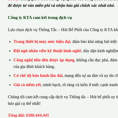
để được tư vấn miễn phí và nhận báo giá chính xác nhất nhé.
Công ty KTA cam kết trong dịch vụ
Lựa chọn dịch vụ Thông Tắc – Hút Bể Phốt của Công ty KTA khá
Trang thiết bị máy móc hiện đại
,
đảm bảo khả năng hút triệt
Đội ngũ nhân viên kỹ thuật lành nghề
, dày dặn kinh nghiệm
Công nghệ tiên tiến được áp dụng
, không cần đục phá, đảm
của gia đình khách hàng.
Có chế dộ bảo hành lâu dài
, mang đến sự an tâm và uy tín c
Giá cả niêm yết
, minh bạch, rõ ràng và luôn ở mức cạnh tranh
Chúng tôi cam kết cung cấp dịch vụ Thông tắc – Hút bể phốt uy tí
báo giá cụ thể nhất!
Tổng đài: 0388.444.445