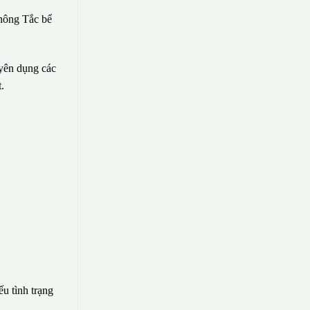
hông Tắc bể
uyên dụng các
.
ếu tình trạng