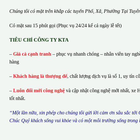
Chúng tôi có m
ặ
t tr
ê
n kh
ắ
p c
á
c tuy
ế
n Ph
ố
, Xã, Phường
Tại Tuy
Có mặt sau 15 phút gọi (Phục vụ 24/24 kể cả ngày lễ tết)
TIÊU CHÍ CÔNG TY KTA
–
Giá cả cạnh tranh
– phục vụ nhanh chóng – nhân viên tay nghề 
hàng
–
Khách hàng là thượng đế
, chất lượng dịch vụ là số 1, uy tín c
–
Luôn đổi mới công nghệ
và cập nhật công nghệ mới nhất, xe H
tốt nhất.
“M
ộ
t l
ầ
n n
ữ
a, xin ph
é
p cho ch
ú
ng tôi g
ử
i l
ờ
i c
ả
m
ơ
n s
â
u s
ắ
c t
ớ
i
Ch
ú
c Qu
ý
kh
á
ch s
ố
ng vui kh
ỏ
e v
à
c
ó
m
ộ
t m
ô
i tr
ườ
ng s
ố
ng trong 