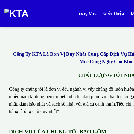
Bỏ
qua
Trang Chủ
Giới Thiệu
D
nội
dung
Công Ty KTA Là Đơn Vị Duy Nhất Cung Cấp Dịch Vụ Hút 
Móc Công Nghệ Cao Không
CHẤT LƯỢNG TỐT NHẤT
Công ty chúng tôi là đơn vị đầu ngành vì vậy chúng tôi luôn hướn
nhiều năm kinh nghiệm, nhiệt tình chu đáo,phục vụ nhanh chóng,c
nhất, đảm bảo nhất và sạch sẽ nhất với giá cả cạnh tranh.Tiêu c
hàng là ông chủ duy nhất”
DỊCH VỤ CỦA CHÚNG TÔI BAO GỒM