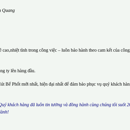
ên Quang
cao,nhiệt tình trong công việc – luôn bảo hành theo cam kết của công
ông ty lên hàng đầu.
út Bể Phốt mới nhất, hiện đại nhất để đảm bảo phục vụ quý khách hà
 Qu
ý
kh
á
ch h
à
ng
đã
lu
ô
n tin t
ưở
ng v
à
đ
ồ
ng h
à
nh c
ù
ng ch
ú
ng t
ô
i su
ố
t 2
l
à
nh!