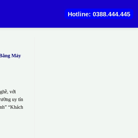
Hotline: 0388.444.445
) Bằng Máy
ghề, với
rường uy tín
sinh” “Khách