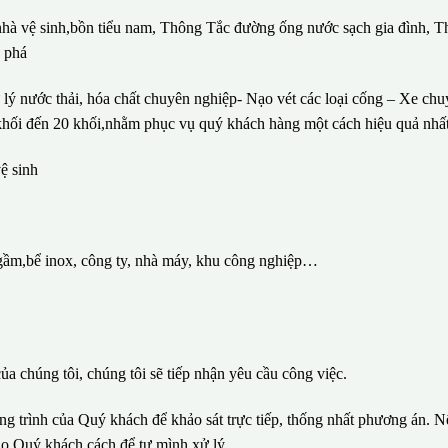
 nhà vệ sinh,bồn tiểu nam, Thông Tắc đường ống nước sạch gia đình, T
c phá
lý nước thải, hóa chất chuyên nghiệp- Nạo vét các loại cống – Xe ch
1 khối đến 20 khối,nhằm phục vụ quý khách hàng một cách hiệu quả nhất
ệ sinh
gầm,bể inox, công ty, nhà máy, khu công nghiệp…
ủa chúng tôi, chúng tôi sẽ tiếp nhận yêu cầu công việc.
ông trình của Quý khách để khảo sát trực tiếp, thống nhất phương án. N
ho Quý khách cách để tự mình xử lý.