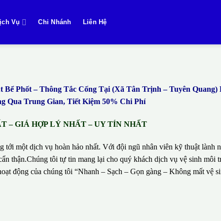
ịch Vụ
Chi Nhánh
Liên Hệ
Bể Phốt – Thông Tắc Cống Tại (Xã Tân Trịnh – Tuyên Quang
 Qua Trung Gian, Tiết Kiệm 50% Chi Phí
 – GIÁ HỢP LÝ NHẤT – UY TÍN NHẤT
g tới một dịch vụ hoàn hảo nhất. Với đội ngũ nhân viên kỹ thuật lành n
ẩn thận.Chúng tôi tự tin mang lại cho quý khách dịch vụ vệ sinh môi t
hí hoạt động của chúng tôi “Nhanh – Sạch – Gọn gàng – Không mất vệ 