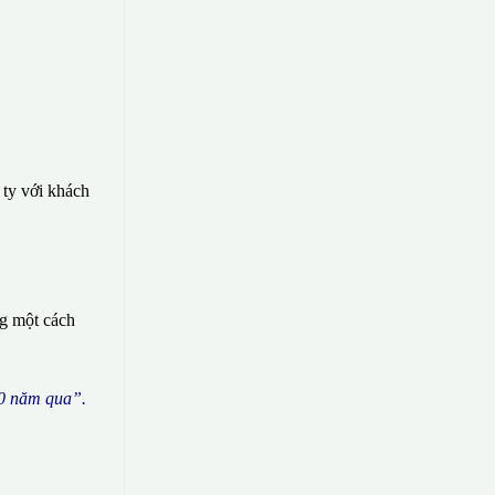
 ty với khách
ng một cách
0 n
ă
m qua
”
.