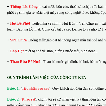
+
Thông Tắc Cống
,
thoát nước bồn cầu, thoát sàn,chậu rửa bát,
phốt vệ sinh giá rẻ, Đặc biệt máy rung công nghệ lò xo không đụ
+
Hút Bể Phốt
Toilet nhà vệ sinh – Hút Bùn – Vận Chuyển – xử 
loại – Báo giá tốt nhất.
Cung cấp tất cả các loại xe to và nhỏ từ 
+
Sửa Chữa
Chống thấm,lắp đặt hệ thống ngăn mùi triệt để nhà v
+
Lắp Đặt
thiết bị nhà vệ sinh, đường nước thải, sinh hoạt….
+
Thau Rửa Bể Nước
Thau bể nước gia đình, bể bơi, bể nước n
QUY TRÌNH LÀM VIỆC CỦA CÔNG TY KTA
B
ướ
c 1
:
(
Tiếp nhận yêu cầu
): Quý khách gọi điện đến số hotline c
B
ướ
c 2
:
(
Khảo sát
): chúng tôi sẽ cử nhân viên kỹ thuật đến tận c
nghẹt cống của Quý khách là đơn giản, chúng tôi sẽ hướng dẫn c