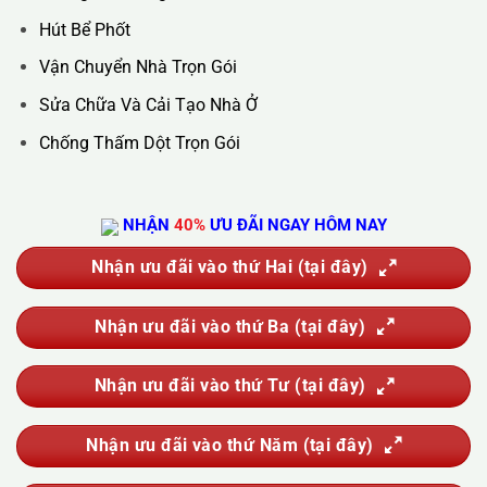
Hotline :
0388.444.445
Website :
https://kta.vn
DỊCH VỤ CỦA CHÚNG TÔI
Vệ Sinh Công Nghiệp
Vệ Sinh Kính Nhà Cao Tầng
Vệ Sinh Sau Xây Dựng
Đánh Bóng Và Phục Hồi Sàn Đá
Giặt Thảm, Giặt Đệm, Giặt Rèm, Giặt Sofa
Sục Rửa Đường Ống Nước Sinh Hoạt
Thau Rửa Bể Nước Sạch
Thông Tắc Cống