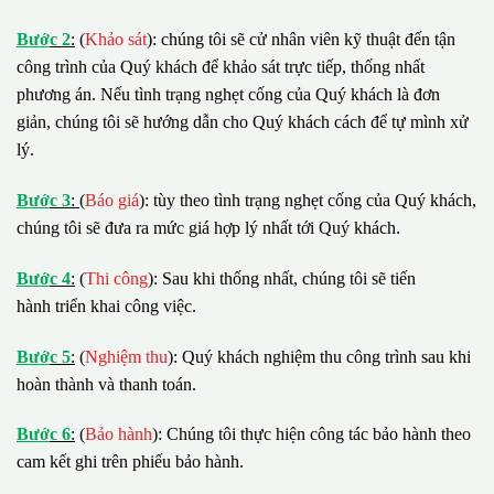
B
ướ
c 2
:
(
Khảo sát
): chúng tôi sẽ cử nhân viên kỹ thuật đến tận
công trình của Quý khách để khảo sát trực tiếp, thống nhất
phương án. Nếu tình trạng nghẹt cống của Quý khách là đơn
giản, chúng tôi sẽ hướng dẫn cho Quý khách cách để tự mình xử
lý.
B
ướ
c 3
:
(
Báo giá
): tùy theo tình trạng nghẹt cống của Quý khách,
chúng tôi sẽ đưa ra mức giá hợp lý nhất tới Quý khách.
B
ướ
c 4
:
(
Thi công
): Sau khi thống nhất, chúng tôi sẽ tiến
hành triển khai công việc.
B
ướ
c 5
:
(
Nghiệm thu
): Quý khách nghiệm thu công trình sau khi
hoàn thành và thanh toán.
B
ướ
c 6
:
(
Bảo hành
): Chúng tôi thực hiện công tác bảo hành theo
cam kết ghi trên phiếu bảo hành.