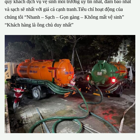
quý khách dịch vụ vệ sinh môi trường uy tín nhất, đảm bảo nhất
và sạch sẽ nhất với giá cả cạnh tranh.Tiêu chí hoạt động của
chúng tôi “Nhanh – Sạch – Gọn gàng – Không mất vệ sinh”
“Khách hàng là ông chủ duy nhất”