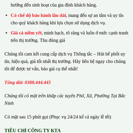
hưởng đến sinh hoạt của gia đình khách hàng.
Có chế dộ bảo hành lâu dài
, mang đến sự an tâm và uy tín
cho quý khách hàng khi lựa chọn sử dụng dịch vụ.
Giá cả niêm yết
, minh bạch, rõ ràng và luôn ở mức cạnh tranh
trên thị trường. Thu đúng giá
Chúng tôi cam kết cung cấp dịch vụ Thông tắc – Hút bể phốt uy
tín, hiệu quả, giá tốt nhất thị trường. Hãy liên hệ ngay cho chúng
tôi để được tư vấn, báo giá cụ thể nhất!
Tổng đài: 0388.444.445
Chúng tôi có m
ặ
t tr
ê
n kh
ắ
p c
á
c tuy
ế
n Ph
ố
, Xã, Phường
Tại Bắc
Ninh
Có mặt sau 15 phút gọi (Phục vụ 24/24 kể cả ngày lễ tết)
TIÊU CHÍ CÔNG TY KTA