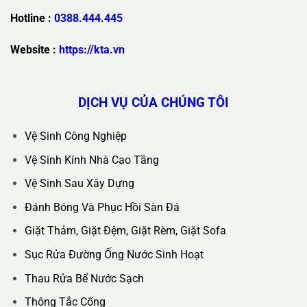
Trụ Sở Chính :
36C Ngõ 89 Lê Đức Thọ - Phường Từ Liêm -
TP Hà Nội