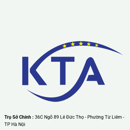
Lưu ý: Liên hệ chúng tôi được áp dụng chương trình khuyến
mãi ưu đãi có giá trị lớn nhất.