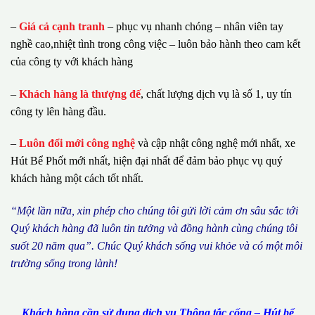
–
Giá cả cạnh tranh
– phục vụ nhanh chóng – nhân viên tay
nghề cao,nhiệt tình trong công việc – luôn bảo hành theo cam kết
của công ty với khách hàng
–
Khách hàng là thượng đế
, chất lượng dịch vụ là số 1, uy tín
công ty lên hàng đầu.
–
Luôn đổi mới công nghệ
và cập nhật công nghệ mới nhất, xe
Hút Bể Phốt mới nhất, hiện đại nhất để đảm bảo phục vụ quý
khách hàng một cách tốt nhất.
“M
ộ
t l
ầ
n n
ữ
a, xin ph
é
p cho ch
ú
ng tôi g
ử
i l
ờ
i c
ả
m
ơ
n s
â
u s
ắ
c t
ớ
i
Qu
ý
kh
á
ch h
à
ng
đã
lu
ô
n tin t
ưở
ng v
à
đ
ồ
ng h
à
nh c
ù
ng ch
ú
ng t
ô
i
su
ố
t 20 n
ă
m qua
”
. Ch
ú
c Qu
ý
kh
á
ch s
ố
ng vui kh
ỏ
e v
à
c
ó
m
ộ
t m
ô
i
tr
ườ
ng s
ố
ng trong l
à
nh!
Khách hàng cần sử dụng dịch vụ Thông tắc cống – Hút bể