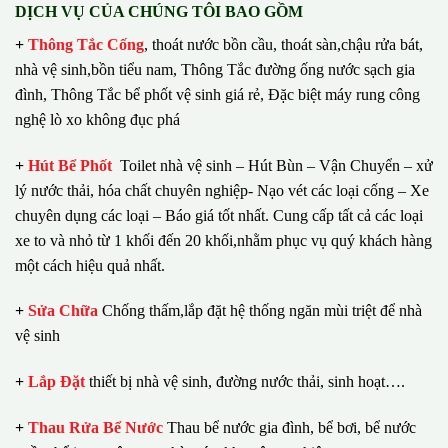
DỊCH VỤ CỦA CHÚNG TÔI BAO GỒM
+
Thông Tắc Cống
,
thoát nước bồn cầu, thoát sàn,chậu rửa bát,
nhà vệ sinh,bồn tiểu nam, Thông Tắc đường ống nước sạch gia
đình, Thông Tắc bể phốt vệ sinh giá rẻ, Đặc biệt máy rung công
nghệ lò xo không đục phá
+
Hút Bể Phốt
Toilet nhà vệ sinh – Hút Bùn – Vận Chuyển – xử
lý nước thải, hóa chất chuyên nghiệp- Nạo vét các loại cống – Xe
chuyên dụng các loại – Báo giá tốt nhất.
Cung cấp tất cả các loại
xe to và nhỏ từ 1 khối đến 20 khối,nhằm phục vụ quý khách hàng
một cách hiệu quả nhất.
+
Sửa Chữa
Chống thấm,lắp đặt hệ thống ngăn mùi triệt để nhà
vệ sinh
+
Lắp Đặt
thiết bị nhà vệ sinh, đường nước thải, sinh hoạt….
+
Thau Rửa Bể Nước
Thau bể nước gia đình, bể bơi, bể nước