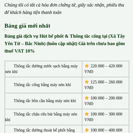
Chúng tôi có t
ấ
t c
ả
h
ó
a
đ
ơ
n chứng từ, gi
ấ
y x
á
c nh
ậ
n, phi
ế
u thu
đ
ể
kh
á
ch h
à
ng ti
ệ
n thanh to
á
n
Bảng giá mới nhất
Bảng giá dịch vụ Hút bể phốt & Thông tắc cống tại (Xã Tây
Yên Tử – Bắc Ninh) (luôn cập nhật) Giá trên chưa bao gồm
thuế VAT 10%
Thông tắc đường nước sạch bằng máy
220.000 – 420.000
nén khí
VNĐ
125.000 – 260.000
Thông tắc cống bằng máy nén khí
VNĐ
100.000 – 200.000
Thông tắc bồn cầu bằng máy nén khí
VNĐ
Thông tắc chậu rửa bát bằng máy nén
100.000 – 300.000
khí
VNĐ
Thông tắc đường thoát bể phốt bằng
100.000 – 400.000