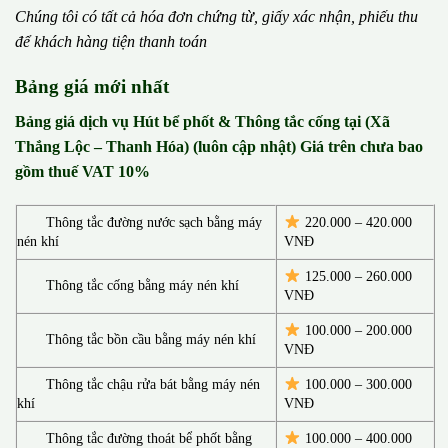
Chúng tôi có t
ấ
t c
ả
h
ó
a
đ
ơ
n chứng từ, gi
ấ
y x
á
c nh
ậ
n, phi
ế
u thu
đ
ể
kh
á
ch h
à
ng ti
ệ
n thanh to
á
n
Bảng giá mới nhất
Bảng giá dịch vụ Hút bể phốt & Thông tắc cống tại (Xã
Thắng Lộc – Thanh Hóa) (luôn cập nhật) Giá trên chưa bao
gồm thuế VAT 10%
Thông tắc đường nước sạch bằng máy
220.000 – 420.000
nén khí
VNĐ
125.000 – 260.000
Thông tắc cống bằng máy nén khí
VNĐ
100.000 – 200.000
Thông tắc bồn cầu bằng máy nén khí
VNĐ
Thông tắc chậu rửa bát bằng máy nén
100.000 – 300.000
khí
VNĐ
Thông tắc đường thoát bể phốt bằng
100.000 – 400.000