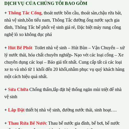
DỊCH VỤ CỦA CHÚNG TÔI BAO GỒM
+
Thông Tắc Cống
,
thoát nước bồn cầu, thoát sàn,chậu rửa bát,
nhà vệ sinh,bồn tiểu nam, Thông Tắc đường ống nước sạch gia
đình, Thông Tắc bể phốt vệ sinh giá rẻ, Đặc biệt máy rung công
nghệ lò xo không đục phá
+
Hút Bể Phốt
Toilet nhà vệ sinh – Hút Bùn – Vận Chuyển – xử
lý nước thải, hóa chất chuyên nghiệp- Nạo vét các loại cống – Xe
chuyên dụng các loại – Báo giá tốt nhất.
Cung cấp tất cả các loại
xe to và nhỏ từ 1 khối đến 20 khối,nhằm phục vụ quý khách hàng
một cách hiệu quả nhất.
+
Sửa Chữa
Chống thấm,lắp đặt hệ thống ngăn mùi triệt để nhà
vệ sinh
+
Lắp Đặt
thiết bị nhà vệ sinh, đường nước thải, sinh hoạt….
+
Thau Rửa Bể Nước
Thau bể nước gia đình, bể bơi, bể nước