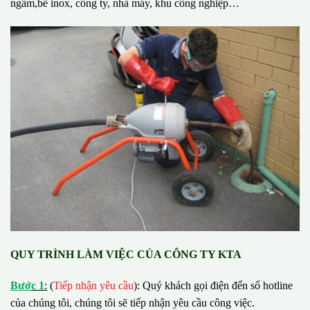
ngầm,bể inox, công ty, nhà máy, khu công nghiệp…
QUY TRÌNH LÀM VIỆC CỦA CÔNG TY KTA
B
ướ
c 1
:
(
Tiếp nhận yêu cầu
): Quý khách gọi điện đến số hotline
của chúng tôi, chúng tôi sẽ tiếp nhận yêu cầu công việc.