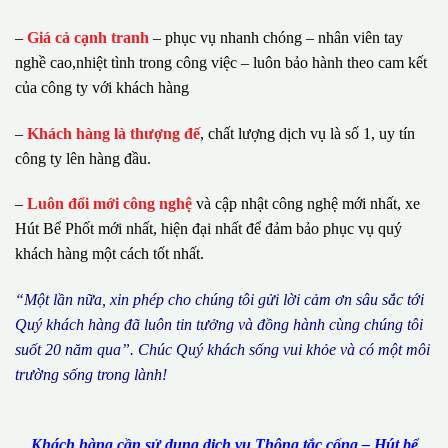
–
Giá cả cạnh tranh
– phục vụ nhanh chóng – nhân viên tay
nghề cao,nhiệt tình trong công việc – luôn bảo hành theo cam kết
của công ty với khách hàng
–
Khách hàng là thượng đế
, chất lượng dịch vụ là số 1, uy tín
công ty lên hàng đầu.
–
Luôn đổi mới công nghệ
và cập nhật công nghệ mới nhất, xe
Hút Bể Phốt mới nhất, hiện đại nhất để đảm bảo phục vụ quý
khách hàng một cách tốt nhất.
“M
ộ
t l
ầ
n n
ữ
a, xin ph
é
p cho ch
ú
ng tôi g
ử
i l
ờ
i c
ả
m
ơ
n s
â
u s
ắ
c t
ớ
i
Qu
ý
kh
á
ch h
à
ng
đã
lu
ô
n tin t
ưở
ng v
à
đ
ồ
ng h
à
nh c
ù
ng ch
ú
ng t
ô
i
su
ố
t 20 n
ă
m qua
”
. Ch
ú
c Qu
ý
kh
á
ch s
ố
ng vui kh
ỏ
e v
à
c
ó
m
ộ
t m
ô
i
tr
ườ
ng s
ố
ng trong l
à
nh!
Khách hàng cần sử dụng dịch vụ Thông tắc cống – Hút bể