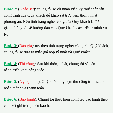
B
ướ
c 2
:
(
Khảo sát
): chúng tôi sẽ cử nhân viên kỹ thuật đến tận
công trình của Quý khách để khảo sát trực tiếp, thống nhất
phương án. Nếu tình trạng nghẹt cống của Quý khách là đơn
giản, chúng tôi sẽ hướng dẫn cho Quý khách cách để tự mình xử
lý.
B
ướ
c 3
:
(
Báo giá
): tùy theo tình trạng nghẹt cống của Quý khách,
chúng tôi sẽ đưa ra mức giá hợp lý nhất tới Quý khách.
B
ướ
c 4
:
(
Thi công
): Sau khi thống nhất, chúng tôi sẽ tiến
hành triển khai công việc.
B
ướ
c 5
:
(
Nghiệm thu
): Quý khách nghiệm thu công trình sau khi
hoàn thành và thanh toán.
B
ướ
c 6
:
(
Bảo hành
): Chúng tôi thực hiện công tác bảo hành theo
cam kết ghi trên phiếu bảo hành.