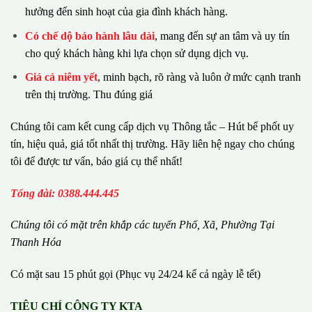
hưởng đến sinh hoạt của gia đình khách hàng.
Có chế dộ bảo hành lâu dài
, mang đến sự an tâm và uy tín
cho quý khách hàng khi lựa chọn sử dụng dịch vụ.
Giá cả niêm yết
, minh bạch, rõ ràng và luôn ở mức cạnh tranh
trên thị trường. Thu đúng giá
Chúng tôi cam kết cung cấp dịch vụ Thông tắc – Hút bể phốt uy
tín, hiệu quả, giá tốt nhất thị trường. Hãy liên hệ ngay cho chúng
tôi để được tư vấn, báo giá cụ thể nhất!
Tổng đài: 0388.444.445
Chúng tôi có m
ặ
t tr
ê
n kh
ắ
p c
á
c tuy
ế
n Ph
ố
, Xã, Phường
Tại
Thanh Hóa
Có mặt sau 15 phút gọi (Phục vụ 24/24 kể cả ngày lễ tết)
TIÊU CHÍ CÔNG TY KTA