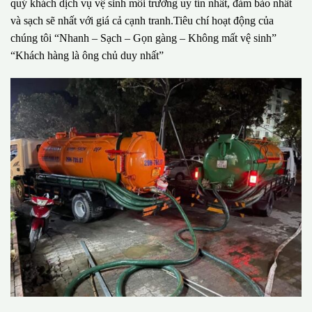
quý khách dịch vụ vệ sinh môi trường uy tín nhất, đảm bảo nhất
và sạch sẽ nhất với giá cả cạnh tranh.Tiêu chí hoạt động của
chúng tôi “Nhanh – Sạch – Gọn gàng – Không mất vệ sinh”
“Khách hàng là ông chủ duy nhất”