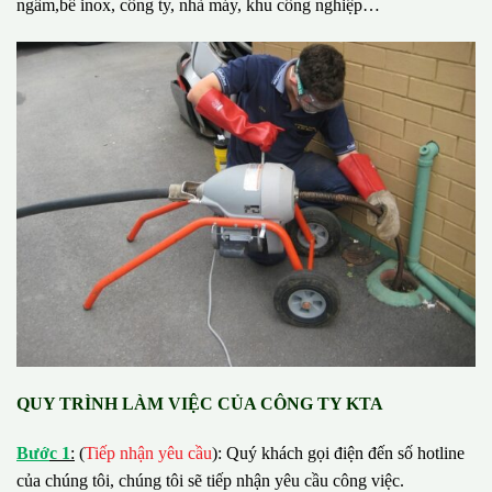
ngầm,bể inox, công ty, nhà máy, khu công nghiệp…
QUY TRÌNH LÀM VIỆC CỦA CÔNG TY KTA
B
ướ
c 1
:
(
Tiếp nhận yêu cầu
): Quý khách gọi điện đến số hotline
của chúng tôi, chúng tôi sẽ tiếp nhận yêu cầu công việc.