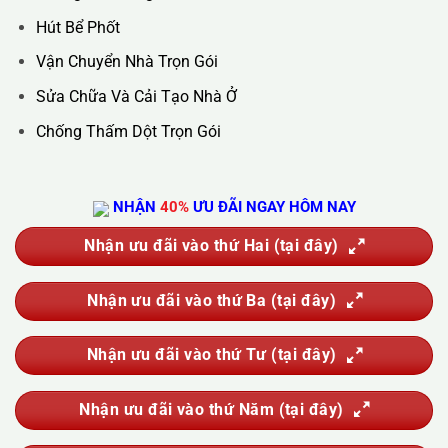
Hotline :
0388.444.445
Website :
https://kta.vn
DỊCH VỤ CỦA CHÚNG TÔI
Vệ Sinh Công Nghiệp
Vệ Sinh Kính Nhà Cao Tầng
Vệ Sinh Sau Xây Dựng
Đánh Bóng Và Phục Hồi Sàn Đá
Giặt Thảm, Giặt Đệm, Giặt Rèm, Giặt Sofa
Sục Rửa Đường Ống Nước Sinh Hoạt
Thau Rửa Bể Nước Sạch
Thông Tắc Cống