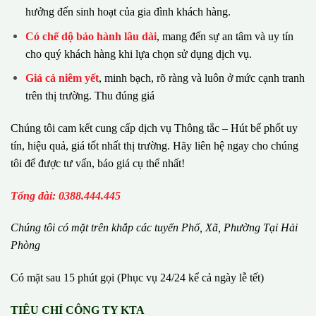
hưởng đến sinh hoạt của gia đình khách hàng.
Có chế dộ bảo hành lâu dài
, mang đến sự an tâm và uy tín
cho quý khách hàng khi lựa chọn sử dụng dịch vụ.
Giá cả niêm yết
, minh bạch, rõ ràng và luôn ở mức cạnh tranh
trên thị trường. Thu đúng giá
Chúng tôi cam kết cung cấp dịch vụ Thông tắc – Hút bể phốt uy
tín, hiệu quả, giá tốt nhất thị trường. Hãy liên hệ ngay cho chúng
tôi để được tư vấn, báo giá cụ thể nhất!
Tổng đài: 0388.444.445
Chúng tôi có m
ặ
t tr
ê
n kh
ắ
p c
á
c tuy
ế
n Ph
ố
, Xã, Phường
Tại Hải
Phòng
Có mặt sau 15 phút gọi (Phục vụ 24/24 kể cả ngày lễ tết)
TIÊU CHÍ CÔNG TY KTA