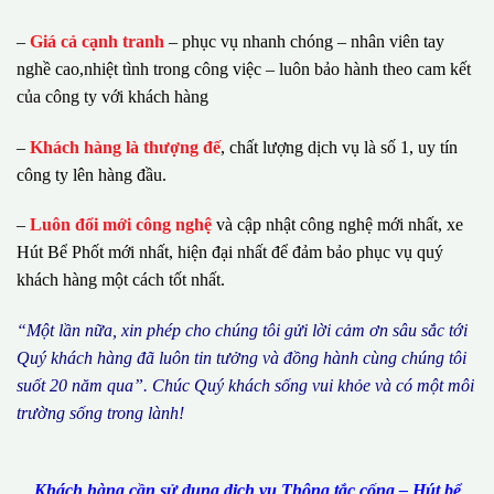
–
Giá cả cạnh tranh
– phục vụ nhanh chóng – nhân viên tay
nghề cao,nhiệt tình trong công việc – luôn bảo hành theo cam kết
của công ty với khách hàng
–
Khách hàng là thượng đế
, chất lượng dịch vụ là số 1, uy tín
công ty lên hàng đầu.
–
Luôn đổi mới công nghệ
và cập nhật công nghệ mới nhất, xe
Hút Bể Phốt mới nhất, hiện đại nhất để đảm bảo phục vụ quý
khách hàng một cách tốt nhất.
“M
ộ
t l
ầ
n n
ữ
a, xin ph
é
p cho ch
ú
ng tôi g
ử
i l
ờ
i c
ả
m
ơ
n s
â
u s
ắ
c t
ớ
i
Qu
ý
kh
á
ch h
à
ng
đã
lu
ô
n tin t
ưở
ng v
à
đ
ồ
ng h
à
nh c
ù
ng ch
ú
ng t
ô
i
su
ố
t 20 n
ă
m qua
”
. Ch
ú
c Qu
ý
kh
á
ch s
ố
ng vui kh
ỏ
e v
à
c
ó
m
ộ
t m
ô
i
tr
ườ
ng s
ố
ng trong l
à
nh!
Khách hàng cần sử dụng dịch vụ Thông tắc cống – Hút bể