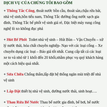
DỊCH VỤ CỦA CHÚNG TÔI BAO GỒM
+
Thông Tắc Cống
,
thoát nước bồn cầu, thoát sàn,chậu rửa bát,
nhà vệ sinh,bồn tiểu nam, Thông Tắc đường ống nước sạch gia
đình, Thông Tắc bể phốt vệ sinh giá rẻ, Đặc biệt máy rung công
nghệ lò xo không đục phá
+
Hút Bể Phốt
Toilet nhà vệ sinh – Hút Bùn – Vận Chuyển – xử
lý nước thải, hóa chất chuyên nghiệp- Nạo vét các loại cống – Xe
chuyên dụng các loại – Báo giá tốt nhất.
Cung cấp tất cả các loại
xe to và nhỏ từ 1 khối đến 20 khối,nhằm phục vụ quý khách hàng
một cách hiệu quả nhất.
+
Sửa Chữa
Chống thấm,lắp đặt hệ thống ngăn mùi triệt để nhà
vệ sinh
+
Lắp Đặt
thiết bị nhà vệ sinh, đường nước thải, sinh hoạt….
+
Thau Rửa Bể Nước
Thau bể nước gia đình, bể bơi, bể nước