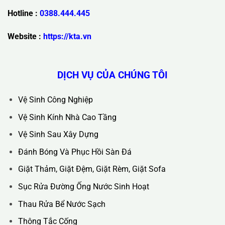
Trụ Sở Chính :
36C Ngõ 89 Lê Đức Thọ - Phường Từ Liêm -
TP Hà Nội