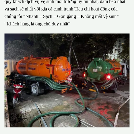
quý khách dịch vụ vệ sinh môi trường uy tín nhất, đảm bảo nhất
và sạch sẽ nhất với giá cả cạnh tranh.Tiêu chí hoạt động của
chúng tôi “Nhanh – Sạch – Gọn gàng – Không mất vệ sinh”
“Khách hàng là ông chủ duy nhất”