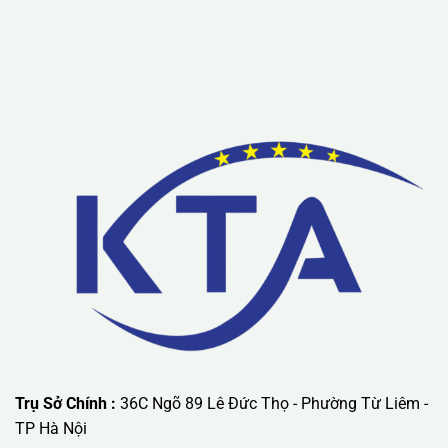
Lưu ý: Liên hệ chúng tôi được áp dụng chương trình khuyến
mãi ưu đãi có giá trị lớn nhất.