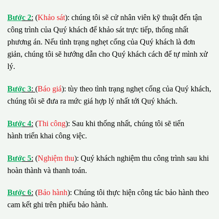
B
ướ
c 2
:
(
Khảo sát
): chúng tôi sẽ cử nhân viên kỹ thuật đến tận
công trình của Quý khách để khảo sát trực tiếp, thống nhất
phương án. Nếu tình trạng nghẹt cống của Quý khách là đơn
giản, chúng tôi sẽ hướng dẫn cho Quý khách cách để tự mình xử
lý.
B
ướ
c 3
:
(
Báo giá
): tùy theo tình trạng nghẹt cống của Quý khách,
chúng tôi sẽ đưa ra mức giá hợp lý nhất tới Quý khách.
B
ướ
c 4
:
(
Thi công
): Sau khi thống nhất, chúng tôi sẽ tiến
hành triển khai công việc.
B
ướ
c 5
:
(
Nghiệm thu
): Quý khách nghiệm thu công trình sau khi
hoàn thành và thanh toán.
B
ướ
c 6
:
(
Bảo hành
): Chúng tôi thực hiện công tác bảo hành theo
cam kết ghi trên phiếu bảo hành.