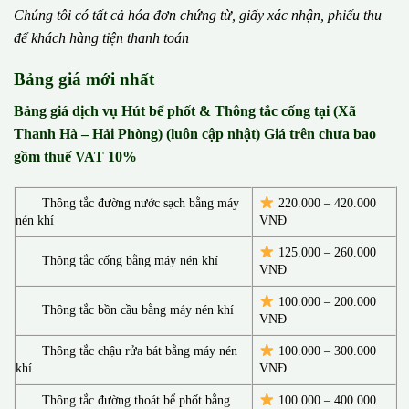
Chúng tôi có t
ấ
t c
ả
h
ó
a
đ
ơ
n chứng từ, gi
ấ
y x
á
c nh
ậ
n, phi
ế
u thu
đ
ể
kh
á
ch h
à
ng ti
ệ
n thanh to
á
n
Bảng giá mới nhất
Bảng giá dịch vụ Hút bể phốt & Thông tắc cống tại (Xã
Thanh Hà – Hải Phòng) (luôn cập nhật) Giá trên chưa bao
gồm thuế VAT 10%
Thông tắc đường nước sạch bằng máy
220.000 – 420.000
nén khí
VNĐ
125.000 – 260.000
Thông tắc cống bằng máy nén khí
VNĐ
100.000 – 200.000
Thông tắc bồn cầu bằng máy nén khí
VNĐ
Thông tắc chậu rửa bát bằng máy nén
100.000 – 300.000
khí
VNĐ
Thông tắc đường thoát bể phốt bằng
100.000 – 400.000