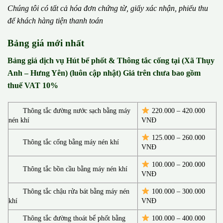
Chúng tôi có t
ấ
t c
ả
h
ó
a
đ
ơ
n chứng từ, gi
ấ
y x
á
c nh
ậ
n, phi
ế
u thu
đ
ể
kh
á
ch h
à
ng ti
ệ
n thanh to
á
n
Bảng giá mới nhất
Bảng giá dịch vụ Hút bể phốt & Thông tắc cống tại (Xã Thụy
Anh – Hưng Yên) (luôn cập nhật) Giá trên chưa bao gồm
thuế VAT 10%
Thông tắc đường nước sạch bằng máy
220.000 – 420.000
nén khí
VNĐ
125.000 – 260.000
Thông tắc cống bằng máy nén khí
VNĐ
100.000 – 200.000
Thông tắc bồn cầu bằng máy nén khí
VNĐ
Thông tắc chậu rửa bát bằng máy nén
100.000 – 300.000
khí
VNĐ
Thông tắc đường thoát bể phốt bằng
100.000 – 400.000