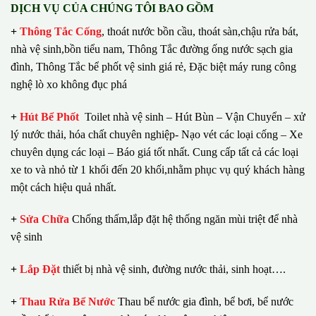
DỊCH VỤ CỦA CHÚNG TÔI BAO GỒM
+
Thông Tắc Cống
,
thoát nước bồn cầu, thoát sàn,chậu rửa bát,
nhà vệ sinh,bồn tiểu nam, Thông Tắc đường ống nước sạch gia
đình, Thông Tắc bể phốt vệ sinh giá rẻ, Đặc biệt máy rung công
nghệ lò xo không đục phá
+
Hút Bể Phốt
Toilet nhà vệ sinh – Hút Bùn – Vận Chuyển – xử
lý nước thải, hóa chất chuyên nghiệp- Nạo vét các loại cống – Xe
chuyên dụng các loại – Báo giá tốt nhất.
Cung cấp tất cả các loại
xe to và nhỏ từ 1 khối đến 20 khối,nhằm phục vụ quý khách hàng
một cách hiệu quả nhất.
+
Sửa Chữa
Chống thấm,lắp đặt hệ thống ngăn mùi triệt để nhà
vệ sinh
+
Lắp Đặt
thiết bị nhà vệ sinh, đường nước thải, sinh hoạt….
+
Thau Rửa Bể Nước
Thau bể nước gia đình, bể bơi, bể nước