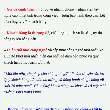
–
Giá cả cạnh tranh
– phục vụ nhanh chóng – nhân viên tay
nghề cao,nhiệt tình trong công việc – luôn bảo hành theo cam kết
của công ty với khách hàng
–
Khách hàng là thượng đế
, chất lượng dịch vụ là số 1, uy tín
công ty lên hàng đầu.
–
Luôn đổi mới công nghệ
và cập nhật công nghệ mới nhất, xe
Hút Bể Phốt mới nhất, hiện đại nhất để đảm bảo phục vụ quý
khách hàng một cách tốt nhất.
“M
ộ
t l
ầ
n n
ữ
a, xin ph
é
p cho ch
ú
ng tôi g
ử
i l
ờ
i c
ả
m
ơ
n s
â
u s
ắ
c t
ớ
i
Qu
ý
kh
á
ch h
à
ng
đã
lu
ô
n tin t
ưở
ng v
à
đ
ồ
ng h
à
nh c
ù
ng ch
ú
ng t
ô
i
su
ố
t 20 n
ă
m qua
”
. Ch
ú
c Qu
ý
kh
á
ch s
ố
ng vui kh
ỏ
e v
à
c
ó
m
ộ
t m
ô
i
tr
ườ
ng s
ố
ng trong l
à
nh!
Khách hàng cần sử dụng dịch vụ Thông tắc cống – Hút bể