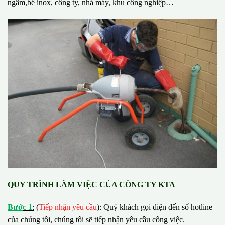
ngầm,bể inox, công ty, nhà máy, khu công nghiệp…
QUY TRÌNH LÀM VIỆC CỦA CÔNG TY KTA
B
ướ
c 1
:
(
Tiếp nhận yêu cầu
): Quý khách gọi điện đến số hotline
của chúng tôi, chúng tôi sẽ tiếp nhận yêu cầu công việc.