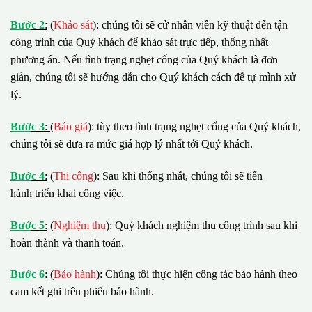
B
ướ
c 2
:
(
Khảo sát
): chúng tôi sẽ cử nhân viên kỹ thuật đến tận
công trình của Quý khách để khảo sát trực tiếp, thống nhất
phương án. Nếu tình trạng nghẹt cống của Quý khách là đơn
giản, chúng tôi sẽ hướng dẫn cho Quý khách cách để tự mình xử
lý.
B
ướ
c 3
:
(
Báo giá
): tùy theo tình trạng nghẹt cống của Quý khách,
chúng tôi sẽ đưa ra mức giá hợp lý nhất tới Quý khách.
B
ướ
c 4
:
(
Thi công
): Sau khi thống nhất, chúng tôi sẽ tiến
hành triển khai công việc.
B
ướ
c 5
:
(
Nghiệm thu
): Quý khách nghiệm thu công trình sau khi
hoàn thành và thanh toán.
B
ướ
c 6
:
(
Bảo hành
): Chúng tôi thực hiện công tác bảo hành theo
cam kết ghi trên phiếu bảo hành.