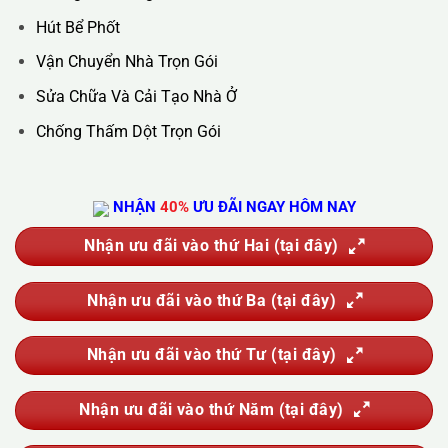
Hotline :
0388.444.445
Website :
https://kta.vn
DỊCH VỤ CỦA CHÚNG TÔI
Vệ Sinh Công Nghiệp
Vệ Sinh Kính Nhà Cao Tầng
Vệ Sinh Sau Xây Dựng
Đánh Bóng Và Phục Hồi Sàn Đá
Giặt Thảm, Giặt Đệm, Giặt Rèm, Giặt Sofa
Sục Rửa Đường Ống Nước Sinh Hoạt
Thau Rửa Bể Nước Sạch
Thông Tắc Cống