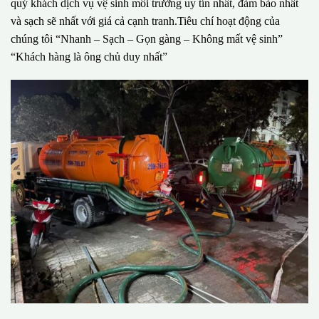
quý khách dịch vụ vệ sinh môi trường uy tín nhất, đảm bảo nhất
và sạch sẽ nhất với giá cả cạnh tranh.Tiêu chí hoạt động của
chúng tôi “Nhanh – Sạch – Gọn gàng – Không mất vệ sinh”
“Khách hàng là ông chủ duy nhất”