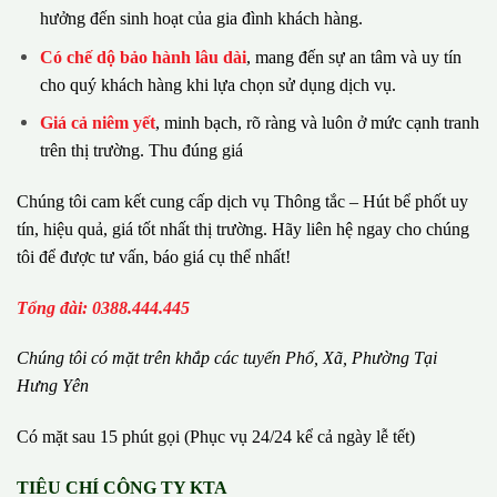
hưởng đến sinh hoạt của gia đình khách hàng.
Có chế dộ bảo hành lâu dài
, mang đến sự an tâm và uy tín
cho quý khách hàng khi lựa chọn sử dụng dịch vụ.
Giá cả niêm yết
, minh bạch, rõ ràng và luôn ở mức cạnh tranh
trên thị trường. Thu đúng giá
Chúng tôi cam kết cung cấp dịch vụ Thông tắc – Hút bể phốt uy
tín, hiệu quả, giá tốt nhất thị trường. Hãy liên hệ ngay cho chúng
tôi để được tư vấn, báo giá cụ thể nhất!
Tổng đài: 0388.444.445
Chúng tôi có m
ặ
t tr
ê
n kh
ắ
p c
á
c tuy
ế
n Ph
ố
, Xã, Phường
Tại
Hưng Yên
Có mặt sau 15 phút gọi (Phục vụ 24/24 kể cả ngày lễ tết)
TIÊU CHÍ CÔNG TY KTA