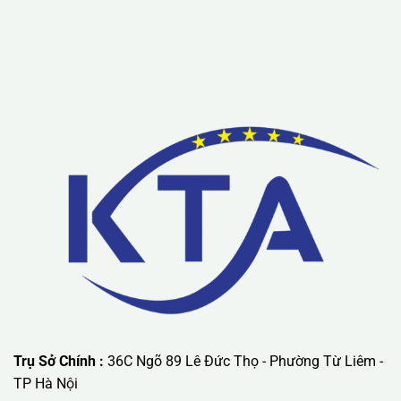
Lưu ý: Liên hệ chúng tôi được áp dụng chương trình khuyến
mãi ưu đãi có giá trị lớn nhất.