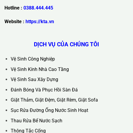
Trụ Sở Chính :
36C Ngõ 89 Lê Đức Thọ - Phường Từ Liêm -
TP Hà Nội