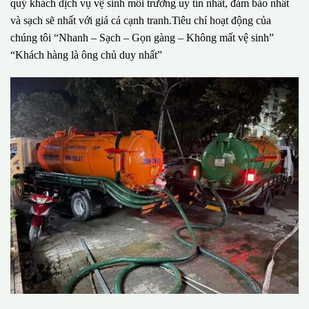
quý khách dịch vụ vệ sinh môi trường uy tín nhất, đảm bảo nhất
và sạch sẽ nhất với giá cả cạnh tranh.Tiêu chí hoạt động của
chúng tôi “Nhanh – Sạch – Gọn gàng – Không mất vệ sinh”
“Khách hàng là ông chủ duy nhất”