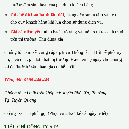
hưởng đến sinh hoạt của gia đình khách hàng.
Có chế dộ bảo hành lâu dài
, mang đến sự an tâm và uy tín
cho quý khách hàng khi lựa chọn sử dụng dịch vụ.
Giá cả niêm yết
, minh bạch, rõ ràng và luôn ở mức cạnh tranh
trên thị trường. Thu đúng giá
Chúng tôi cam kết cung cấp dịch vụ Thông tắc – Hút bể phốt uy
tín, hiệu quả, giá tốt nhất thị trường. Hãy liên hệ ngay cho chúng
tôi để được tư vấn, báo giá cụ thể nhất!
Tổng đài: 0388.444.445
Chúng tôi có m
ặ
t tr
ê
n kh
ắ
p c
á
c tuy
ế
n Ph
ố
, Xã, Phường
Tại Tuyên Quang
Có mặt sau 15 phút gọi (Phục vụ 24/24 kể cả ngày lễ tết)
TIÊU CHÍ CÔNG TY KTA