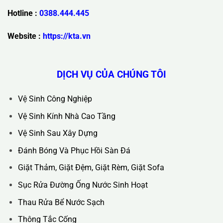
Trụ Sở Chính :
36C Ngõ 89 Lê Đức Thọ - Phường Từ Liêm -
TP Hà Nội