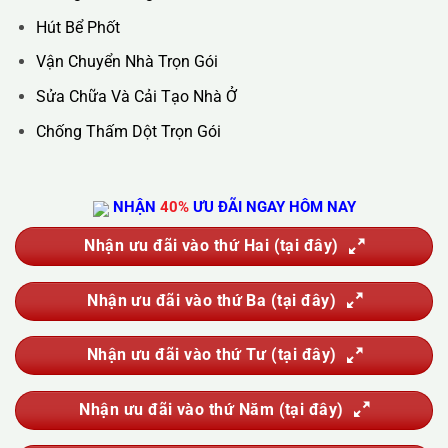
Hotline :
0388.444.445
Website :
https://kta.vn
DỊCH VỤ CỦA CHÚNG TÔI
Vệ Sinh Công Nghiệp
Vệ Sinh Kính Nhà Cao Tầng
Vệ Sinh Sau Xây Dựng
Đánh Bóng Và Phục Hồi Sàn Đá
Giặt Thảm, Giặt Đệm, Giặt Rèm, Giặt Sofa
Sục Rửa Đường Ống Nước Sinh Hoạt
Thau Rửa Bể Nước Sạch
Thông Tắc Cống