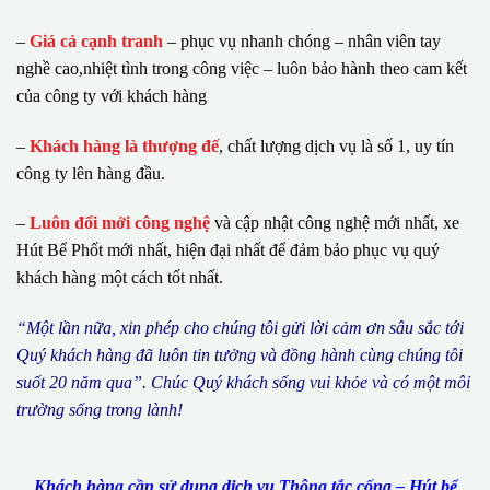
–
Giá cả cạnh tranh
– phục vụ nhanh chóng – nhân viên tay
nghề cao,nhiệt tình trong công việc – luôn bảo hành theo cam kết
của công ty với khách hàng
–
Khách hàng là thượng đế
, chất lượng dịch vụ là số 1, uy tín
công ty lên hàng đầu.
–
Luôn đổi mới công nghệ
và cập nhật công nghệ mới nhất, xe
Hút Bể Phốt mới nhất, hiện đại nhất để đảm bảo phục vụ quý
khách hàng một cách tốt nhất.
“M
ộ
t l
ầ
n n
ữ
a, xin ph
é
p cho ch
ú
ng tôi g
ử
i l
ờ
i c
ả
m
ơ
n s
â
u s
ắ
c t
ớ
i
Qu
ý
kh
á
ch h
à
ng
đã
lu
ô
n tin t
ưở
ng v
à
đ
ồ
ng h
à
nh c
ù
ng ch
ú
ng t
ô
i
su
ố
t 20 n
ă
m qua
”
. Ch
ú
c Qu
ý
kh
á
ch s
ố
ng vui kh
ỏ
e v
à
c
ó
m
ộ
t m
ô
i
tr
ườ
ng s
ố
ng trong l
à
nh!
Khách hàng cần sử dụng dịch vụ Thông tắc cống – Hút bể