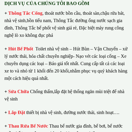
DỊCH VỤ CỦA CHÚNG TÔI BAO GỒM
+
Thông Tắc Cống
,
thoát nước bồn cầu, thoát sàn,chậu rửa bát,
nhà vệ sinh,bồn tiểu nam, Thông Tắc đường ống nước sạch gia
đình, Thông Tắc bể phốt vệ sinh giá rẻ, Đặc biệt máy rung công
nghệ lò xo không đục phá
+
Hút Bể Phốt
Toilet nhà vệ sinh – Hút Bùn – Vận Chuyển – xử
lý nước thải, hóa chất chuyên nghiệp- Nạo vét các loại cống – Xe
chuyên dụng các loại – Báo giá tốt nhất.
Cung cấp tất cả các loại
xe to và nhỏ từ 1 khối đến 20 khối,nhằm phục vụ quý khách hàng
một cách hiệu quả nhất.
+
Sửa Chữa
Chống thấm,lắp đặt hệ thống ngăn mùi triệt để nhà
vệ sinh
+
Lắp Đặt
thiết bị nhà vệ sinh, đường nước thải, sinh hoạt….
+
Thau Rửa Bể Nước
Thau bể nước gia đình, bể bơi, bể nước