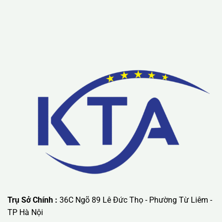
Lưu ý: Liên hệ chúng tôi được áp dụng chương trình khuyến
mãi ưu đãi có giá trị lớn nhất.