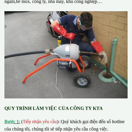
ngầm,bể inox, công ty, nhà máy, khu công nghiệp…
QUY TRÌNH LÀM VIỆC CỦA CÔNG TY KTA
B
ướ
c 1
:
(
Tiếp nhận yêu cầu
): Quý khách gọi điện đến số hotline
của chúng tôi, chúng tôi sẽ tiếp nhận yêu cầu công việc.