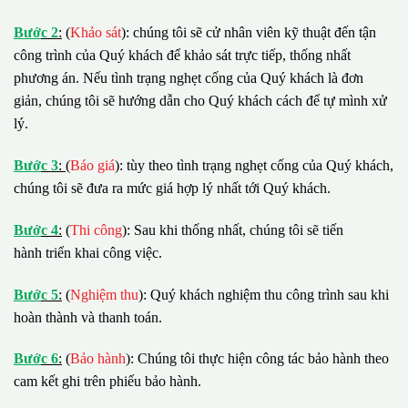
B
ướ
c 2
:
(
Khảo sát
): chúng tôi sẽ cử nhân viên kỹ thuật đến tận
công trình của Quý khách để khảo sát trực tiếp, thống nhất
phương án. Nếu tình trạng nghẹt cống của Quý khách là đơn
giản, chúng tôi sẽ hướng dẫn cho Quý khách cách để tự mình xử
lý.
B
ướ
c 3
:
(
Báo giá
): tùy theo tình trạng nghẹt cống của Quý khách,
chúng tôi sẽ đưa ra mức giá hợp lý nhất tới Quý khách.
B
ướ
c 4
:
(
Thi công
): Sau khi thống nhất, chúng tôi sẽ tiến
hành triển khai công việc.
B
ướ
c 5
:
(
Nghiệm thu
): Quý khách nghiệm thu công trình sau khi
hoàn thành và thanh toán.
B
ướ
c 6
:
(
Bảo hành
): Chúng tôi thực hiện công tác bảo hành theo
cam kết ghi trên phiếu bảo hành.