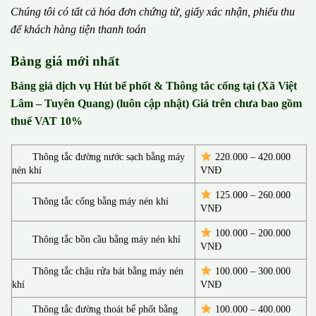
Chúng tôi có t
ấ
t c
ả
h
ó
a
đ
ơ
n chứng từ, gi
ấ
y x
á
c nh
ậ
n, phi
ế
u thu
đ
ể
kh
á
ch h
à
ng ti
ệ
n thanh to
á
n
Bảng giá mới nhất
Bảng giá dịch vụ Hút bể phốt & Thông tắc cống tại (Xã Việt
Lâm – Tuyên Quang) (luôn cập nhật) Giá trên chưa bao gồm
thuế VAT 10%
Thông tắc đường nước sạch bằng máy
220.000 – 420.000
nén khí
VNĐ
125.000 – 260.000
Thông tắc cống bằng máy nén khí
VNĐ
100.000 – 200.000
Thông tắc bồn cầu bằng máy nén khí
VNĐ
Thông tắc chậu rửa bát bằng máy nén
100.000 – 300.000
khí
VNĐ
Thông tắc đường thoát bể phốt bằng
100.000 – 400.000