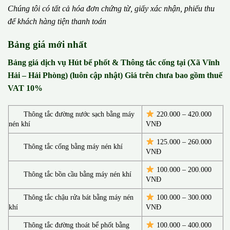
Chúng tôi có t
ấ
t c
ả
h
ó
a
đ
ơ
n chứng từ, gi
ấ
y x
á
c nh
ậ
n, phi
ế
u thu
đ
ể
kh
á
ch h
à
ng ti
ệ
n thanh to
á
n
Bảng giá mới nhất
Bảng giá dịch vụ Hút bể phốt & Thông tắc cống tại (Xã Vĩnh
Hải – Hải Phòng) (luôn cập nhật) Giá trên chưa bao gồm thuế
VAT 10%
Thông tắc đường nước sạch bằng máy
220.000 – 420.000
nén khí
VNĐ
125.000 – 260.000
Thông tắc cống bằng máy nén khí
VNĐ
100.000 – 200.000
Thông tắc bồn cầu bằng máy nén khí
VNĐ
Thông tắc chậu rửa bát bằng máy nén
100.000 – 300.000
khí
VNĐ
Thông tắc đường thoát bể phốt bằng
100.000 – 400.000