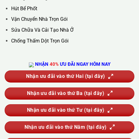
Hotline :
0388.444.445
Website :
https://kta.vn
DỊCH VỤ CỦA CHÚNG TÔI
Vệ Sinh Công Nghiệp
Vệ Sinh Kính Nhà Cao Tầng
Vệ Sinh Sau Xây Dựng
Đánh Bóng Và Phục Hồi Sàn Đá
Giặt Thảm, Giặt Đệm, Giặt Rèm, Giặt Sofa
Sục Rửa Đường Ống Nước Sinh Hoạt
Thau Rửa Bể Nước Sạch
Thông Tắc Cống