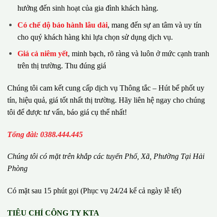
hưởng đến sinh hoạt của gia đình khách hàng.
Có chế dộ bảo hành lâu dài
, mang đến sự an tâm và uy tín
cho quý khách hàng khi lựa chọn sử dụng dịch vụ.
Giá cả niêm yết
, minh bạch, rõ ràng và luôn ở mức cạnh tranh
trên thị trường. Thu đúng giá
Chúng tôi cam kết cung cấp dịch vụ Thông tắc – Hút bể phốt uy
tín, hiệu quả, giá tốt nhất thị trường. Hãy liên hệ ngay cho chúng
tôi để được tư vấn, báo giá cụ thể nhất!
Tổng đài: 0388.444.445
Chúng tôi có m
ặ
t tr
ê
n kh
ắ
p c
á
c tuy
ế
n Ph
ố
, Xã, Phường
Tại Hải
Phòng
Có mặt sau 15 phút gọi (Phục vụ 24/24 kể cả ngày lễ tết)
TIÊU CHÍ CÔNG TY KTA