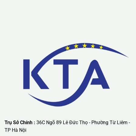
Lưu ý: Liên hệ chúng tôi được áp dụng chương trình khuyến
mãi ưu đãi có giá trị lớn nhất.