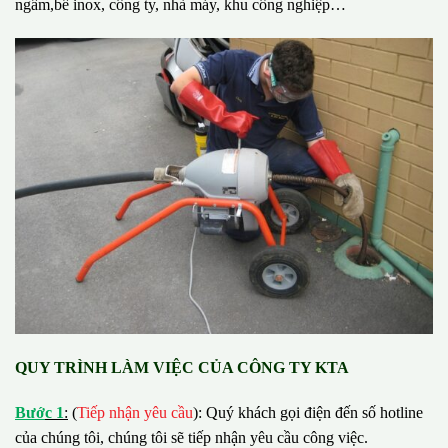
ngầm,bể inox, công ty, nhà máy, khu công nghiệp…
QUY TRÌNH LÀM VIỆC CỦA CÔNG TY KTA
B
ướ
c 1
:
(
Tiếp nhận yêu cầu
): Quý khách gọi điện đến số hotline
của chúng tôi, chúng tôi sẽ tiếp nhận yêu cầu công việc.