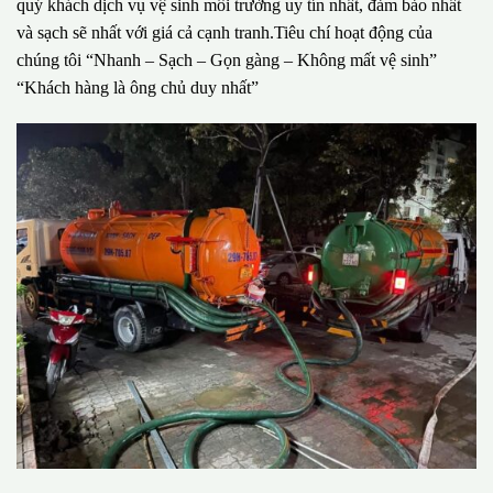
quý khách dịch vụ vệ sinh môi trường uy tín nhất, đảm bảo nhất
và sạch sẽ nhất với giá cả cạnh tranh.Tiêu chí hoạt động của
chúng tôi “Nhanh – Sạch – Gọn gàng – Không mất vệ sinh”
“Khách hàng là ông chủ duy nhất”