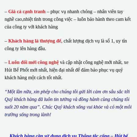
–
Giá cả cạnh tranh
– phục vụ nhanh chóng – nhân viên tay
nghề cao,nhiệt tình trong công việc – luôn bảo hành theo cam kết
của công ty với khách hàng
–
Khách hàng là thượng đế
, chất lượng dịch vụ là số 1, uy tín
công ty lên hàng đầu.
–
Luôn đổi mới công nghệ
và cập nhật công nghệ mới nhất, xe
Hút Bể Phốt mới nhất, hiện đại nhất để đảm bảo phục vụ quý
khách hàng một cách tốt nhất.
“M
ộ
t l
ầ
n n
ữ
a, xin ph
é
p cho ch
ú
ng tôi g
ử
i l
ờ
i c
ả
m
ơ
n s
â
u s
ắ
c t
ớ
i
Qu
ý
kh
á
ch h
à
ng
đã
lu
ô
n tin t
ưở
ng v
à
đ
ồ
ng h
à
nh c
ù
ng ch
ú
ng t
ô
i
su
ố
t 20 n
ă
m qua
”
. Ch
ú
c Qu
ý
kh
á
ch s
ố
ng vui kh
ỏ
e v
à
c
ó
m
ộ
t m
ô
i
tr
ườ
ng s
ố
ng trong l
à
nh!
Khách hàng cần sử dụng dịch vụ Thông tắc cống – Hút bể