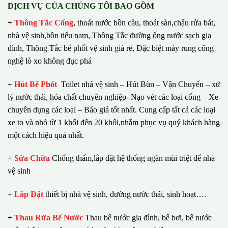
DỊCH VỤ CỦA CHÚNG TÔI BAO GỒM
+
Thông Tắc Cống
,
thoát nước bồn cầu, thoát sàn,chậu rửa bát,
nhà vệ sinh,bồn tiểu nam, Thông Tắc đường ống nước sạch gia
đình, Thông Tắc bể phốt vệ sinh giá rẻ, Đặc biệt máy rung công
nghệ lò xo không đục phá
+
Hút Bể Phốt
Toilet nhà vệ sinh – Hút Bùn – Vận Chuyển – xử
lý nước thải, hóa chất chuyên nghiệp- Nạo vét các loại cống – Xe
chuyên dụng các loại – Báo giá tốt nhất.
Cung cấp tất cả các loại
xe to và nhỏ từ 1 khối đến 20 khối,nhằm phục vụ quý khách hàng
một cách hiệu quả nhất.
+
Sửa Chữa
Chống thấm,lắp đặt hệ thống ngăn mùi triệt để nhà
vệ sinh
+
Lắp Đặt
thiết bị nhà vệ sinh, đường nước thải, sinh hoạt….
+
Thau Rửa Bể Nước
Thau bể nước gia đình, bể bơi, bể nước