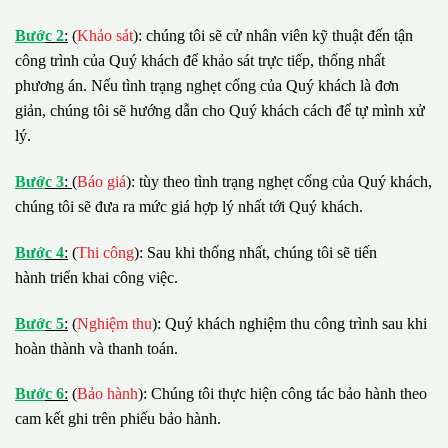
B
ướ
c 2
:
(
Khảo sát
): chúng tôi sẽ cử nhân viên kỹ thuật đến tận
công trình của Quý khách để khảo sát trực tiếp, thống nhất
phương án. Nếu tình trạng nghẹt cống của Quý khách là đơn
giản, chúng tôi sẽ hướng dẫn cho Quý khách cách để tự mình xử
lý.
B
ướ
c 3
:
(
Báo giá
): tùy theo tình trạng nghẹt cống của Quý khách,
chúng tôi sẽ đưa ra mức giá hợp lý nhất tới Quý khách.
B
ướ
c 4
:
(
Thi công
): Sau khi thống nhất, chúng tôi sẽ tiến
hành triển khai công việc.
B
ướ
c 5
:
(
Nghiệm thu
): Quý khách nghiệm thu công trình sau khi
hoàn thành và thanh toán.
B
ướ
c 6
:
(
Bảo hành
): Chúng tôi thực hiện công tác bảo hành theo
cam kết ghi trên phiếu bảo hành.