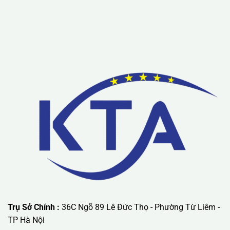
Lưu ý: Liên hệ chúng tôi được áp dụng chương trình khuyến
mãi ưu đãi có giá trị lớn nhất.