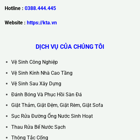
Trụ Sở Chính :
36C Ngõ 89 Lê Đức Thọ - Phường Từ Liêm -
TP Hà Nội