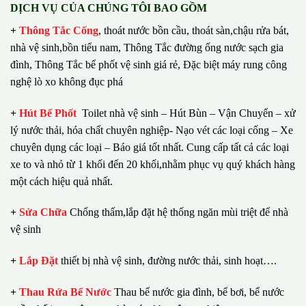
DỊCH VỤ CỦA CHÚNG TÔI BAO GỒM
+
Thông Tắc Cống
,
thoát nước bồn cầu, thoát sàn,chậu rửa bát,
nhà vệ sinh,bồn tiểu nam, Thông Tắc đường ống nước sạch gia
đình, Thông Tắc bể phốt vệ sinh giá rẻ, Đặc biệt máy rung công
nghệ lò xo không đục phá
+
Hút Bể Phốt
Toilet nhà vệ sinh – Hút Bùn – Vận Chuyển – xử
lý nước thải, hóa chất chuyên nghiệp- Nạo vét các loại cống – Xe
chuyên dụng các loại – Báo giá tốt nhất.
Cung cấp tất cả các loại
xe to và nhỏ từ 1 khối đến 20 khối,nhằm phục vụ quý khách hàng
một cách hiệu quả nhất.
+
Sửa Chữa
Chống thấm,lắp đặt hệ thống ngăn mùi triệt để nhà
vệ sinh
+
Lắp Đặt
thiết bị nhà vệ sinh, đường nước thải, sinh hoạt….
+
Thau Rửa Bể Nước
Thau bể nước gia đình, bể bơi, bể nước