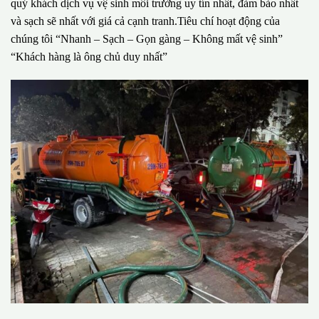
quý khách dịch vụ vệ sinh môi trường uy tín nhất, đảm bảo nhất
và sạch sẽ nhất với giá cả cạnh tranh.Tiêu chí hoạt động của
chúng tôi “Nhanh – Sạch – Gọn gàng – Không mất vệ sinh”
“Khách hàng là ông chủ duy nhất”