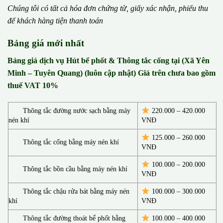
Chúng tôi có t
ấ
t c
ả
h
ó
a
đ
ơ
n chứng từ, gi
ấ
y x
á
c nh
ậ
n, phi
ế
u thu
đ
ể
kh
á
ch h
à
ng ti
ệ
n thanh to
á
n
Bảng giá mới nhất
Bảng giá dịch vụ Hút bể phốt & Thông tắc cống tại (Xã Yên
Minh – Tuyên Quang) (luôn cập nhật) Giá trên chưa bao gồm
thuế VAT 10%
Thông tắc đường nước sạch bằng máy
220.000 – 420.000
nén khí
VNĐ
125.000 – 260.000
Thông tắc cống bằng máy nén khí
VNĐ
100.000 – 200.000
Thông tắc bồn cầu bằng máy nén khí
VNĐ
Thông tắc chậu rửa bát bằng máy nén
100.000 – 300.000
khí
VNĐ
Thông tắc đường thoát bể phốt bằng
100.000 – 400.000