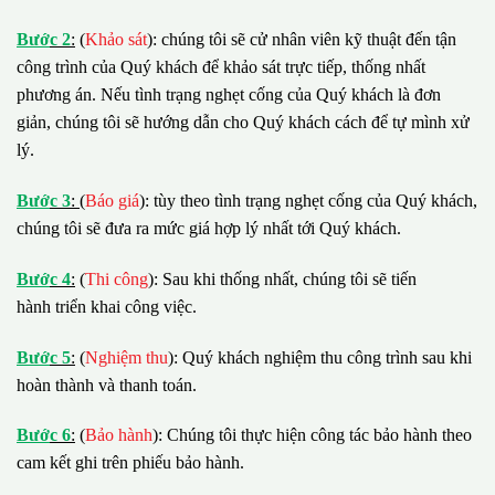
B
ướ
c 2
:
(
Khảo sát
): chúng tôi sẽ cử nhân viên kỹ thuật đến tận
công trình của Quý khách để khảo sát trực tiếp, thống nhất
phương án. Nếu tình trạng nghẹt cống của Quý khách là đơn
giản, chúng tôi sẽ hướng dẫn cho Quý khách cách để tự mình xử
lý.
B
ướ
c 3
:
(
Báo giá
): tùy theo tình trạng nghẹt cống của Quý khách,
chúng tôi sẽ đưa ra mức giá hợp lý nhất tới Quý khách.
B
ướ
c 4
:
(
Thi công
): Sau khi thống nhất, chúng tôi sẽ tiến
hành triển khai công việc.
B
ướ
c 5
:
(
Nghiệm thu
): Quý khách nghiệm thu công trình sau khi
hoàn thành và thanh toán.
B
ướ
c 6
:
(
Bảo hành
): Chúng tôi thực hiện công tác bảo hành theo
cam kết ghi trên phiếu bảo hành.