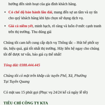
hưởng đến sinh hoạt của gia đình khách hàng.
Có chế dộ bảo hành lâu dài
, mang đến sự an tâm và uy tín
cho quý khách hàng khi lựa chọn sử dụng dịch vụ.
Giá cả niêm yết
, minh bạch, rõ ràng và luôn ở mức cạnh tranh
trên thị trường. Thu đúng giá
Chúng tôi cam kết cung cấp dịch vụ Thông tắc – Hút bể phốt uy
tín, hiệu quả, giá tốt nhất thị trường. Hãy liên hệ ngay cho chúng
tôi để được tư vấn, báo giá cụ thể nhất!
Tổng đài: 0388.444.445
Chúng tôi có m
ặ
t tr
ê
n kh
ắ
p c
á
c tuy
ế
n Ph
ố
, Xã, Phường
Tại Tuyên Quang
Có mặt sau 15 phút gọi (Phục vụ 24/24 kể cả ngày lễ tết)
TIÊU CHÍ CÔNG TY KTA