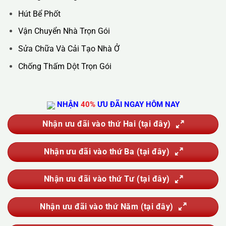
Hotline :
0388.444.445
Website :
https://kta.vn
DỊCH VỤ CỦA CHÚNG TÔI
Vệ Sinh Công Nghiệp
Vệ Sinh Kính Nhà Cao Tầng
Vệ Sinh Sau Xây Dựng
Đánh Bóng Và Phục Hồi Sàn Đá
Giặt Thảm, Giặt Đệm, Giặt Rèm, Giặt Sofa
Sục Rửa Đường Ống Nước Sinh Hoạt
Thau Rửa Bể Nước Sạch
Thông Tắc Cống