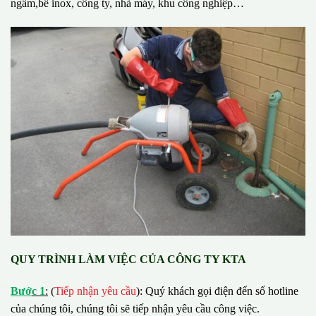
ngầm,bể inox, công ty, nhà máy, khu công nghiệp…
QUY TRÌNH LÀM VIỆC CỦA CÔNG TY KTA
B
ướ
c 1
:
(
Tiếp nhận yêu cầu
): Quý khách gọi điện đến số hotline
của chúng tôi, chúng tôi sẽ tiếp nhận yêu cầu công việc.