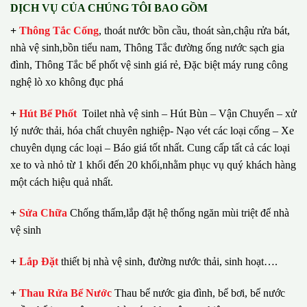
DỊCH VỤ CỦA CHÚNG TÔI BAO GỒM
+
Thông Tắc Cống
,
thoát nước bồn cầu, thoát sàn,chậu rửa bát,
nhà vệ sinh,bồn tiểu nam, Thông Tắc đường ống nước sạch gia
đình, Thông Tắc bể phốt vệ sinh giá rẻ, Đặc biệt máy rung công
nghệ lò xo không đục phá
+
Hút Bể Phốt
Toilet nhà vệ sinh – Hút Bùn – Vận Chuyển – xử
lý nước thải, hóa chất chuyên nghiệp- Nạo vét các loại cống – Xe
chuyên dụng các loại – Báo giá tốt nhất.
Cung cấp tất cả các loại
xe to và nhỏ từ 1 khối đến 20 khối,nhằm phục vụ quý khách hàng
một cách hiệu quả nhất.
+
Sửa Chữa
Chống thấm,lắp đặt hệ thống ngăn mùi triệt để nhà
vệ sinh
+
Lắp Đặt
thiết bị nhà vệ sinh, đường nước thải, sinh hoạt….
+
Thau Rửa Bể Nước
Thau bể nước gia đình, bể bơi, bể nước