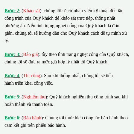
B
ướ
c 2
:
(
Khảo sát
): chúng tôi sẽ cử nhân viên kỹ thuật đến tận
công trình của Quý khách để khảo sát trực tiếp, thống nhất
phương án. Nếu tình trạng nghẹt cống của Quý khách là đơn
giản, chúng tôi sẽ hướng dẫn cho Quý khách cách để tự mình xử
lý.
B
ướ
c 3
:
(
Báo giá
): tùy theo tình trạng nghẹt cống của Quý khách,
chúng tôi sẽ đưa ra mức giá hợp lý nhất tới Quý khách.
B
ướ
c 4
:
(
Thi công
): Sau khi thống nhất, chúng tôi sẽ tiến
hành triển khai công việc.
B
ướ
c 5
:
(
Nghiệm thu
): Quý khách nghiệm thu công trình sau khi
hoàn thành và thanh toán.
B
ướ
c 6
:
(
Bảo hành
): Chúng tôi thực hiện công tác bảo hành theo
cam kết ghi trên phiếu bảo hành.