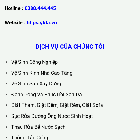
Trụ Sở Chính :
36C Ngõ 89 Lê Đức Thọ - Phường Từ Liêm -
TP Hà Nội