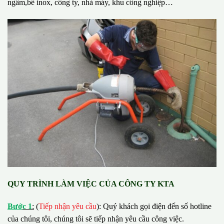
ngầm,bể inox, công ty, nhà máy, khu công nghiệp…
QUY TRÌNH LÀM VIỆC CỦA CÔNG TY KTA
B
ướ
c 1
:
(
Tiếp nhận yêu cầu
): Quý khách gọi điện đến số hotline
của chúng tôi, chúng tôi sẽ tiếp nhận yêu cầu công việc.