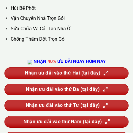
Hotline :
0388.444.445
Website :
https://kta.vn
DỊCH VỤ CỦA CHÚNG TÔI
Vệ Sinh Công Nghiệp
Vệ Sinh Kính Nhà Cao Tầng
Vệ Sinh Sau Xây Dựng
Đánh Bóng Và Phục Hồi Sàn Đá
Giặt Thảm, Giặt Đệm, Giặt Rèm, Giặt Sofa
Sục Rửa Đường Ống Nước Sinh Hoạt
Thau Rửa Bể Nước Sạch
Thông Tắc Cống