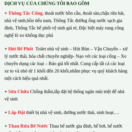
DỊCH VỤ CỦA CHÚNG TÔI BAO GỒM
+
Thông Tắc Cống
,
thoát nước bồn cầu, thoát sàn,chậu rửa bát,
nhà vệ sinh,bồn tiểu nam, Thông Tắc đường ống nước sạch gia
đình, Thông Tắc bể phốt vệ sinh giá rẻ, Đặc biệt máy rung công
nghệ lò xo không đục phá
+
Hút Bể Phốt
Toilet nhà vệ sinh – Hút Bùn – Vận Chuyển – xử
lý nước thải, hóa chất chuyên nghiệp- Nạo vét các loại cống – Xe
chuyên dụng các loại – Báo giá tốt nhất.
Cung cấp tất cả các loại
xe to và nhỏ từ 1 khối đến 20 khối,nhằm phục vụ quý khách hàng
một cách hiệu quả nhất.
+
Sửa Chữa
Chống thấm,lắp đặt hệ thống ngăn mùi triệt để nhà
vệ sinh
+
Lắp Đặt
thiết bị nhà vệ sinh, đường nước thải, sinh hoạt….
+
Thau Rửa Bể Nước
Thau bể nước gia đình, bể bơi, bể nước