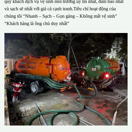
quý khách dịch vụ vệ sinh môi trường uy tín nhất, đảm bảo nhất
và sạch sẽ nhất với giá cả cạnh tranh.Tiêu chí hoạt động của
chúng tôi “Nhanh – Sạch – Gọn gàng – Không mất vệ sinh”
“Khách hàng là ông chủ duy nhất”