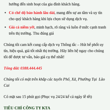
hưởng đến sinh hoạt của gia đình khách hàng.
Có chế dộ bảo hành lâu dài
, mang đến sự an tâm và uy tín
cho quý khách hàng khi lựa chọn sử dụng dịch vụ.
Giá cả niêm yết
, minh bạch, rõ ràng và luôn ở mức cạnh tranh
trên thị trường. Thu đúng giá
Chúng tôi cam kết cung cấp dịch vụ Thông tắc – Hút bể phốt uy
tín, hiệu quả, giá tốt nhất thị trường. Hãy liên hệ ngay cho chúng
tôi để được tư vấn, báo giá cụ thể nhất!
Tổng đài: 0388.444.445
Chúng tôi có m
ặ
t tr
ê
n kh
ắ
p c
á
c tuy
ế
n Ph
ố
, Xã, Phường
Tại Lào
Cai
Có mặt sau 15 phút gọi (Phục vụ 24/24 kể cả ngày lễ tết)
TIÊU CHÍ CÔNG TY KTA