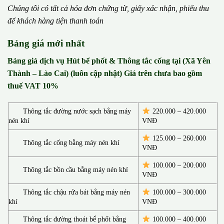
Chúng tôi có t
ấ
t c
ả
h
ó
a
đ
ơ
n chứng từ, gi
ấ
y x
á
c nh
ậ
n, phi
ế
u thu
đ
ể
kh
á
ch h
à
ng ti
ệ
n thanh to
á
n
Bảng giá mới nhất
Bảng giá dịch vụ Hút bể phốt & Thông tắc cống tại (Xã Yên
Thành – Lào Cai) (luôn cập nhật) Giá trên chưa bao gồm
thuế VAT 10%
Thông tắc đường nước sạch bằng máy
220.000 – 420.000
nén khí
VNĐ
125.000 – 260.000
Thông tắc cống bằng máy nén khí
VNĐ
100.000 – 200.000
Thông tắc bồn cầu bằng máy nén khí
VNĐ
Thông tắc chậu rửa bát bằng máy nén
100.000 – 300.000
khí
VNĐ
Thông tắc đường thoát bể phốt bằng
100.000 – 400.000