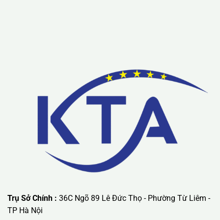
Lưu ý: Liên hệ chúng tôi được áp dụng chương trình khuyến
mãi ưu đãi có giá trị lớn nhất.