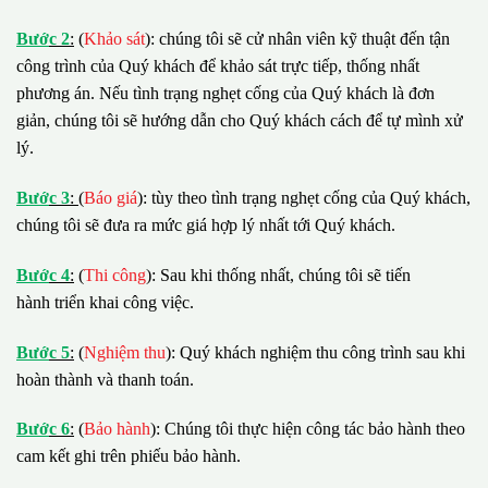
B
ướ
c 2
:
(
Khảo sát
): chúng tôi sẽ cử nhân viên kỹ thuật đến tận
công trình của Quý khách để khảo sát trực tiếp, thống nhất
phương án. Nếu tình trạng nghẹt cống của Quý khách là đơn
giản, chúng tôi sẽ hướng dẫn cho Quý khách cách để tự mình xử
lý.
B
ướ
c 3
:
(
Báo giá
): tùy theo tình trạng nghẹt cống của Quý khách,
chúng tôi sẽ đưa ra mức giá hợp lý nhất tới Quý khách.
B
ướ
c 4
:
(
Thi công
): Sau khi thống nhất, chúng tôi sẽ tiến
hành triển khai công việc.
B
ướ
c 5
:
(
Nghiệm thu
): Quý khách nghiệm thu công trình sau khi
hoàn thành và thanh toán.
B
ướ
c 6
:
(
Bảo hành
): Chúng tôi thực hiện công tác bảo hành theo
cam kết ghi trên phiếu bảo hành.