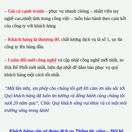
–
Giá cả cạnh tranh
– phục vụ nhanh chóng – nhân viên tay
nghề cao,nhiệt tình trong công việc – luôn bảo hành theo cam kết
của công ty với khách hàng
–
Khách hàng là thượng đế
, chất lượng dịch vụ là số 1, uy tín
công ty lên hàng đầu.
–
Luôn đổi mới công nghệ
và cập nhật công nghệ mới nhất, xe
Hút Bể Phốt mới nhất, hiện đại nhất để đảm bảo phục vụ quý
khách hàng một cách tốt nhất.
“M
ộ
t l
ầ
n n
ữ
a, xin ph
é
p cho ch
ú
ng tôi g
ử
i l
ờ
i c
ả
m
ơ
n s
â
u s
ắ
c t
ớ
i
Qu
ý
kh
á
ch h
à
ng
đã
lu
ô
n tin t
ưở
ng v
à
đ
ồ
ng h
à
nh c
ù
ng ch
ú
ng t
ô
i
su
ố
t 20 n
ă
m qua
”
. Ch
ú
c Qu
ý
kh
á
ch s
ố
ng vui kh
ỏ
e v
à
c
ó
m
ộ
t m
ô
i
tr
ườ
ng s
ố
ng trong l
à
nh!
Khách hàng cần sử dụng dịch vụ Thông tắc cống – Hút bể