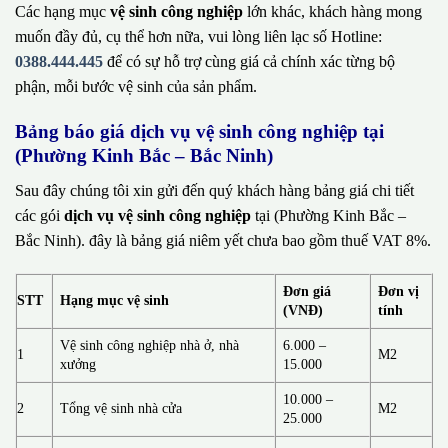
Các hạng mục
vệ sinh công nghiệp
lớn khác, khách hàng mong
muốn đầy đủ, cụ thể hơn nữa, vui lòng liên lạc số Hotline:
0388.444.445
để có sự hỗ trợ cùng giá cả chính xác từng bộ
phận, mỗi bước vệ sinh của sản phẩm.
Bảng báo giá dịch vụ vệ sinh công nghiệp tại
(Phường Kinh Bắc – Bắc Ninh)
Sau đây chúng tôi xin gửi đến quý khách hàng bảng giá chi tiết
các gói
dịch vụ vệ sinh công nghiệp
tại (Phường Kinh Bắc –
Bắc Ninh). đây là bảng giá niêm yết chưa bao gồm thuế VAT 8%.
Đơn giá
Đơn vị
STT
Hạng mục vệ sinh
(VNĐ)
tính
Vệ sinh công nghiệp nhà ở, nhà
6.000 –
1
M2
xưởng
15.000
10.000 –
2
Tổng vệ sinh nhà cửa
M2
25.000