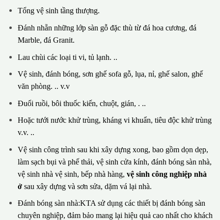
Tổng vệ sinh tầng thượng.
Đánh nhẵn những lớp sàn gỗ đặc thù từ đá hoa cương, đá
Marble, đá Granit.
Lau chùi các loại ti vi, tủ lạnh. ..
Vệ sinh, đánh bóng, sơn ghế sofa gỗ, lụa, nỉ, ghế salon, ghế
văn phòng. .. v.v
Đuổi ruồi, bôi thuốc kiến, chuột, gián, . ..
Hoặc tưới nước khử trùng, kháng vi khuẩn, tiêu độc khử trùng
v.v. ..
Vệ sinh công trình sau khi xây dựng xong, bao gồm dọn dẹp,
làm sạch bụi và phế thải, vệ sinh cửa kính, đánh bóng sàn nhà,
vệ sinh nhà vệ sinh, bếp nhà hàng,
vệ sinh công nghiệp nhà
ở
sau xây dựng và sơn sửa, dặm vá lại nhà.
Đánh bóng sàn nhà:KTA sử dụng các thiết bị đánh bóng sàn
chuyên nghiệp, đảm bảo mang lại hiệu quả cao nhất cho khách