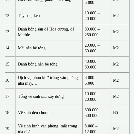
5.000
10.000 –
12
Tẩy sơn, keo
M2
20.000
Đánh bóng sàn đá Hoa cương, đá
80.000 –
13
M2
Marble
250.000
20.000 –
14
Mài nền bê tông
M2
60.000
40.000 –
15
Đánh bóng nền bê tông
M2
80.000
Dịch vụ phun khử trùng văn phòng,
3.000 –
16
M2
nhà máy,…
5.000
10.000 –
17
Tổng vệ sinh sau xây dựng
M2
20.000
300.000 –
18
Vệ sinh đèn chùm
Bộ
500.000
Vệ sinh kính văn phòng, mặt trong
8.000 –
19
M2
tòa nhà
12.000