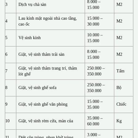
8.000 –
3
Dịch vụ chà sàn
M2
15.000
Lau kính mặt ngoài nhà cao tầng,
15.000 –
4
M2
cao ốc
30.000
10.000 –
5
Vệ sinh kính
M2
15.000
8.000 –
6
Giặt, vệ sinh thảm trải sàn
M2
15.000
Giặt, vệ sinh thảm trang trí, thảm
250.000 –
7
Tấm
lót ghế
350.000
250.000 –
8
Giặt, vệ sinh ghế sofa
Bộ
350.000
15.000 –
9
Giặt, vệ sinh ghế văn phòng
Chiếc
35.000
35.000 –
10
Giặt, vệ sinh rèm cửa, màn của
Kg
60.000
3.000 –
11
Diệt côn trùng, phun khử trùng
M2