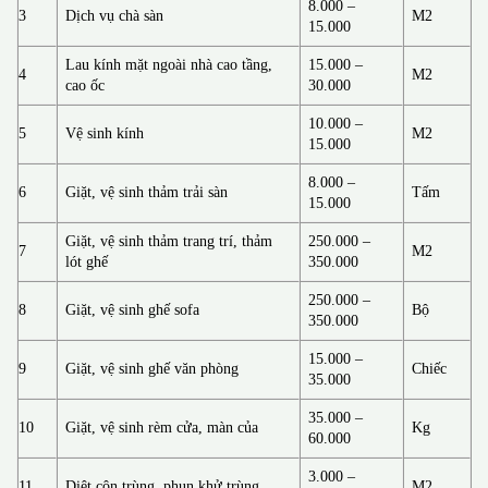
8.000 –
3
Dịch vụ chà sàn
M2
15.000
Lau kính mặt ngoài nhà cao tầng,
15.000 –
4
M2
cao ốc
30.000
10.000 –
5
Vệ sinh kính
M2
15.000
8.000 –
6
Giặt, vệ sinh thảm trải sàn
Tấm
15.000
Giặt, vệ sinh thảm trang trí, thảm
250.000 –
7
M2
lót ghế
350.000
250.000 –
8
Giặt, vệ sinh ghế sofa
Bộ
350.000
15.000 –
9
Giặt, vệ sinh ghế văn phòng
Chiếc
35.000
35.000 –
10
Giặt, vệ sinh rèm cửa, màn của
Kg
60.000
3.000 –
11
Diệt côn trùng, phun khử trùng
M2