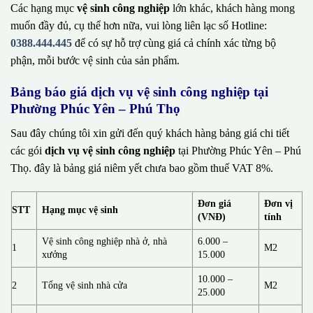
Các hạng mục
vệ sinh công nghiệp
lớn khác, khách hàng mong
muốn đầy đủ, cụ thể hơn nữa, vui lòng liên lạc số Hotline:
0388.444.445
để có sự hỗ trợ cùng giá cả chính xác từng bộ
phận, mỗi bước vệ sinh của sản phẩm.
Bảng báo giá dịch vụ vệ sinh công nghiệp tại
Phường Phúc Yên – Phú Thọ
Sau đây chúng tôi xin gửi đến quý khách hàng bảng giá chi tiết
các gói
dịch vụ vệ sinh công nghiệp
tại Phường Phúc Yên – Phú
Thọ. đây là bảng giá niêm yết chưa bao gồm thuế VAT 8%.
Đơn giá
Đơn vị
STT
Hạng mục vệ sinh
(VNĐ)
tính
Vệ sinh công nghiệp nhà ở, nhà
6.000 –
1
M2
xưởng
15.000
10.000 –
2
Tổng vệ sinh nhà cửa
M2
25.000