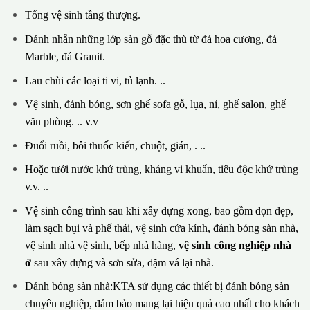
Tổng vệ sinh tầng thượng.
Đánh nhẵn những lớp sàn gỗ đặc thù từ đá hoa cương, đá
Marble, đá Granit.
Lau chùi các loại ti vi, tủ lạnh. ..
Vệ sinh, đánh bóng, sơn ghế sofa gỗ, lụa, nỉ, ghế salon, ghế
văn phòng. .. v.v
Đuổi ruồi, bôi thuốc kiến, chuột, gián, . ..
Hoặc tưới nước khử trùng, kháng vi khuẩn, tiêu độc khử trùng
v.v. ..
Vệ sinh công trình sau khi xây dựng xong, bao gồm dọn dẹp,
làm sạch bụi và phế thải, vệ sinh cửa kính, đánh bóng sàn nhà,
vệ sinh nhà vệ sinh, bếp nhà hàng,
vệ sinh công nghiệp nhà
ở
sau xây dựng và sơn sửa, dặm vá lại nhà.
Đánh bóng sàn nhà:KTA sử dụng các thiết bị đánh bóng sàn
chuyên nghiệp, đảm bảo mang lại hiệu quả cao nhất cho khách