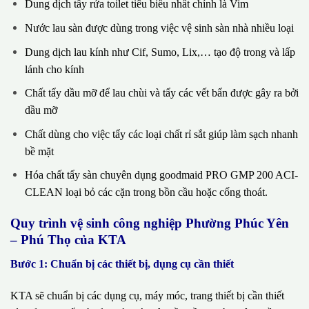
Dung dịch tẩy rửa toilet tiêu biểu nhất chính là Vim
Nước lau sàn được dùng trong việc vệ sinh sàn nhà nhiều loại
Dung dịch lau kính như Cif, Sumo, Lix,… tạo độ trong và lấp
lánh cho kính
Chất tẩy dầu mỡ để lau chùi và tẩy các vết bẩn được gây ra bởi
dầu mỡ
Chất dùng cho việc tẩy các loại chất rỉ sắt giúp làm sạch nhanh
bề mặt
Hóa chất tẩy sàn chuyên dụng goodmaid PRO GMP 200 ACI-
CLEAN loại bỏ các cặn trong bồn cầu hoặc cống thoát.
Quy trình vệ sinh công nghiệp Phường Phúc Yên
– Phú Thọ của KTA
Bước 1: Chuẩn bị các thiết bị, dụng cụ cần thiết
KTA sẽ chuẩn bị các dụng cụ, máy móc, trang thiết bị cần thiết