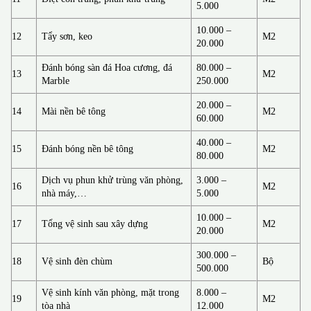
5.000
10.000 –
12
Tẩy sơn, keo
M2
20.000
Đánh bóng sàn đá Hoa cương, đá
80.000 –
13
M2
Marble
250.000
20.000 –
14
Mài nền bê tông
M2
60.000
40.000 –
15
Đánh bóng nền bê tông
M2
80.000
Dịch vụ phun khử trùng văn phòng,
3.000 –
16
M2
nhà máy,…
5.000
10.000 –
17
Tổng vệ sinh sau xây dựng
M2
20.000
300.000 –
18
Vệ sinh đèn chùm
Bộ
500.000
Vệ sinh kính văn phòng, mặt trong
8.000 –
19
M2
tòa nhà
12.000