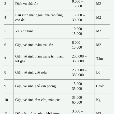
8.000 –
3
Dịch vụ chà sàn
M2
15.000
Lau kính mặt ngoài nhà cao tầng,
15.000 –
4
M2
cao ốc
30.000
10.000 –
5
Vệ sinh kính
M2
15.000
8.000 –
6
Giặt, vệ sinh thảm trải sàn
M2
15.000
Giặt, vệ sinh thảm trang trí, thảm
250.000 –
7
Tấm
lót ghế
350.000
250.000 –
8
Giặt, vệ sinh ghế sofa
Bộ
350.000
15.000 –
9
Giặt, vệ sinh ghế văn phòng
Chiếc
35.000
35.000 –
10
Giặt, vệ sinh rèm cửa, màn của
Kg
60.000
3.000 –
11
Diệt côn trùng, phun khử trùng
M2