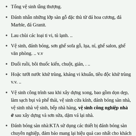
Tổng vệ sinh tầng thượng.
Đánh nhẵn những lớp sàn gỗ đặc thù từ đá hoa cương, đá
Marble, đá Granit.
Lau chùi các loại ti vi, tủ lạnh. ..
Vệ sinh, đánh bóng, sơn ghế sofa gỗ, lụa, nỉ, ghế salon, ghế
văn phòng. .. v.v
Đuổi ruồi, bôi thuốc kiến, chuột, gián, . ..
Hoặc tưới nước khử trùng, kháng vi khuẩn, tiêu độc khử trùng
v.v. ..
Vệ sinh công trình sau khi xây dựng xong, bao gồm dọn dẹp,
làm sạch bụi và phế thải, vệ sinh cửa kính, đánh bóng sàn nhà,
vệ sinh nhà vệ sinh, bếp nhà hàng,
vệ sinh công nghiệp nhà
ở
sau xây dựng và sơn sửa, dặm vá lại nhà.
Đánh bóng sàn nhà:KTA sử dụng các thiết bị đánh bóng sàn
chuyên nghiệp, đảm bảo mang lại hiệu quả cao nhất cho khách