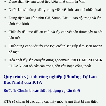
Dung dịch tẩy rửa toilet tiêu biểu nhất chính là Vim
Nước lau sàn được dùng trong việc vệ sinh sàn nhà nhiều loại
Dung dịch lau kính như Cif, Sumo, Lix,… tạo độ trong và lấp
lánh cho kính
Chất tẩy dầu mỡ để lau chùi và tẩy các vết bẩn được gây ra bởi
dầu mỡ
Chất dùng cho việc tẩy các loại chất rỉ sắt giúp làm sạch nhanh
bề mặt
Hóa chất tẩy sàn chuyên dụng goodmaid PRO GMP 200 ACI-
CLEAN loại bỏ các cặn trong bồn cầu hoặc cống thoát.
Quy trình vệ sinh công nghiệp (Phường Tự Lan –
Bắc Ninh) của KTA
Bước 1: Chuẩn bị các thiết bị, dụng cụ cần thiết
KTA sẽ chuẩn bị các dụng cụ, máy móc, trang thiết bị cần thiết