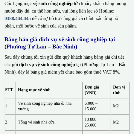
Các hạng mục
vệ sinh công nghiệp
lớn khác, khách hàng mong
muốn đầy đủ, cụ thể hơn nữa, vui lòng liên lạc số Hotline:
0388.444.445
để có sự hỗ trợ cùng giá cả chính xác từng bộ
phận, mỗi bước vệ sinh của sản phẩm.
Bảng báo giá dịch vụ vệ sinh công nghiệp tại
(Phường Tự Lan – Bắc Ninh)
Sau đây chúng tôi xin gửi đến quý khách hàng bảng giá chi tiết
các gói
dịch vụ vệ sinh công nghiệp
tại (Phường Tự Lan – Bắc
Ninh). đây là bảng giá niêm yết chưa bao gồm thuế VAT 8%.
Đơn giá
Đơn vị
STT
Hạng mục vệ sinh
(VNĐ)
tính
Vệ sinh công nghiệp nhà ở, nhà
6.000 –
1
M2
xưởng
15.000
10.000 –
2
Tổng vệ sinh nhà cửa
M2
25.000