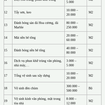
5.000
10.000 –
12
Tẩy sơn, keo
M2
20.000
Đánh bóng sàn đá Hoa cương, đá
80.000 –
13
M2
Marble
250.000
20.000 –
14
Mài nền bê tông
M2
60.000
40.000 –
15
Đánh bóng nền bê tông
M2
80.000
Dịch vụ phun khử trùng văn phòng,
3.000 –
16
M2
nhà máy,…
5.000
10.000 –
17
Tổng vệ sinh sau xây dựng
M2
20.000
300.000 –
18
Vệ sinh đèn chùm
Bộ
500.000
Vệ sinh kính văn phòng, mặt trong
8.000 –
19
M2
tòa nhà
12.000