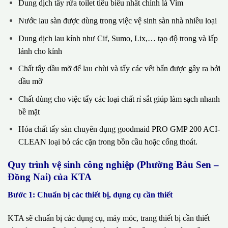
Dung dịch tẩy rửa toilet tiêu biểu nhất chính là Vim
Nước lau sàn được dùng trong việc vệ sinh sàn nhà nhiều loại
Dung dịch lau kính như Cif, Sumo, Lix,… tạo độ trong và lấp
lánh cho kính
Chất tẩy dầu mỡ để lau chùi và tẩy các vết bẩn được gây ra bởi
dầu mỡ
Chất dùng cho việc tẩy các loại chất rỉ sắt giúp làm sạch nhanh
bề mặt
Hóa chất tẩy sàn chuyên dụng goodmaid PRO GMP 200 ACI-
CLEAN loại bỏ các cặn trong bồn cầu hoặc cống thoát.
Quy trình vệ sinh công nghiệp (Phường Bàu Sen –
Đồng Nai) của KTA
Bước 1: Chuẩn bị các thiết bị, dụng cụ cần thiết
KTA sẽ chuẩn bị các dụng cụ, máy móc, trang thiết bị cần thiết