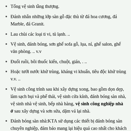
Tổng vệ sinh tầng thượng.
Đánh nhẵn những lớp sàn gỗ đặc thù từ đá hoa cương, đá
Marble, đá Granit.
Lau chùi các loại ti vi, tủ lạnh. ..
Vệ sinh, đánh bóng, sơn ghế sofa gỗ, lụa, nỉ, ghế salon, ghế
văn phòng. .. v.v
Đuổi ruồi, bôi thuốc kiến, chuột, gián, . ..
Hoặc tưới nước khử trùng, kháng vi khuẩn, tiêu độc khử trùng
v.v. ..
Vệ sinh công trình sau khi xây dựng xong, bao gồm dọn dẹp,
làm sạch bụi và phế thải, vệ sinh cửa kính, đánh bóng sàn nhà,
vệ sinh nhà vệ sinh, bếp nhà hàng,
vệ sinh công nghiệp nhà
ở
sau xây dựng và sơn sửa, dặm vá lại nhà.
Đánh bóng sàn nhà:KTA sử dụng các thiết bị đánh bóng sàn
chuyên nghiệp, đảm bảo mang lại hiệu quả cao nhất cho khách