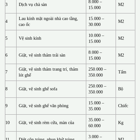
8.000 –
3
Dịch vụ chà sàn
M2
15.000
Lau kính mặt ngoài nhà cao tầng,
15.000 –
4
M2
cao ốc
30.000
10.000 –
5
Vệ sinh kính
M2
15.000
8.000 –
6
Giặt, vệ sinh thảm trải sàn
M2
15.000
Giặt, vệ sinh thảm trang trí, thảm
250.000 –
7
Tấm
lót ghế
350.000
250.000 –
8
Giặt, vệ sinh ghế sofa
Bộ
350.000
15.000 –
9
Giặt, vệ sinh ghế văn phòng
Chiếc
35.000
35.000 –
10
Giặt, vệ sinh rèm cửa, màn của
Kg
60.000
3.000 –
11
Diệt côn trùng, phun khử trùng
M2