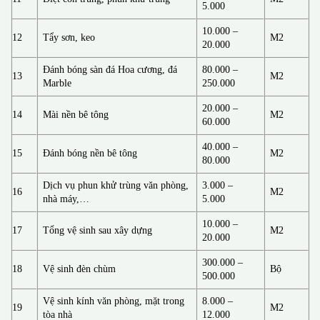
5.000
10.000 –
12
Tẩy sơn, keo
M2
20.000
Đánh bóng sàn đá Hoa cương, đá
80.000 –
13
M2
Marble
250.000
20.000 –
14
Mài nền bê tông
M2
60.000
40.000 –
15
Đánh bóng nền bê tông
M2
80.000
Dịch vụ phun khử trùng văn phòng,
3.000 –
16
M2
nhà máy,…
5.000
10.000 –
17
Tổng vệ sinh sau xây dựng
M2
20.000
300.000 –
18
Vệ sinh đèn chùm
Bộ
500.000
Vệ sinh kính văn phòng, mặt trong
8.000 –
19
M2
tòa nhà
12.000