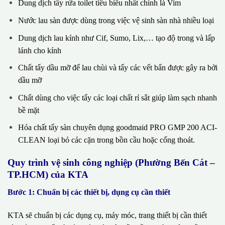
Dung dịch tẩy rửa toilet tiêu biểu nhất chính là Vim
Nước lau sàn được dùng trong việc vệ sinh sàn nhà nhiều loại
Dung dịch lau kính như Cif, Sumo, Lix,… tạo độ trong và lấp
lánh cho kính
Chất tẩy dầu mỡ để lau chùi và tẩy các vết bẩn được gây ra bởi
dầu mỡ
Chất dùng cho việc tẩy các loại chất rỉ sắt giúp làm sạch nhanh
bề mặt
Hóa chất tẩy sàn chuyên dụng goodmaid PRO GMP 200 ACI-
CLEAN loại bỏ các cặn trong bồn cầu hoặc cống thoát.
Quy trình vệ sinh công nghiệp (Phường Bến Cát –
TP.HCM) của KTA
Bước 1: Chuẩn bị các thiết bị, dụng cụ cần thiết
KTA sẽ chuẩn bị các dụng cụ, máy móc, trang thiết bị cần thiết