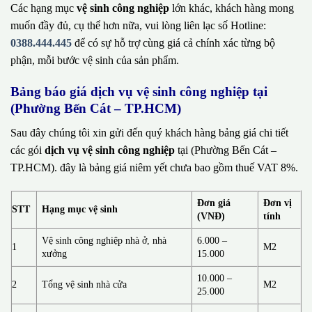
Các hạng mục
vệ sinh công nghiệp
lớn khác, khách hàng mong
muốn đầy đủ, cụ thể hơn nữa, vui lòng liên lạc số Hotline:
0388.444.445
để có sự hỗ trợ cùng giá cả chính xác từng bộ
phận, mỗi bước vệ sinh của sản phẩm.
Bảng báo giá dịch vụ vệ sinh công nghiệp tại
(Phường Bến Cát – TP.HCM)
Sau đây chúng tôi xin gửi đến quý khách hàng bảng giá chi tiết
các gói
dịch vụ vệ sinh công nghiệp
tại (Phường Bến Cát –
TP.HCM). đây là bảng giá niêm yết chưa bao gồm thuế VAT 8%.
Đơn giá
Đơn vị
STT
Hạng mục vệ sinh
(VNĐ)
tính
Vệ sinh công nghiệp nhà ở, nhà
6.000 –
1
M2
xưởng
15.000
10.000 –
2
Tổng vệ sinh nhà cửa
M2
25.000