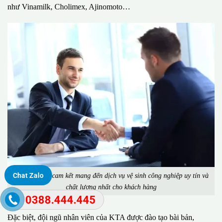
như Vinamilk, Cholimex, Ajinomoto…
Công ty KTA cam kết mang đến dịch vụ vệ sinh công nghiệp uy tín và
Chat Zalo
chất lượng nhất cho khách hàng
0388.444.445
Đặc biệt, đội ngũ nhân viên của KTA được đào tạo bài bản,