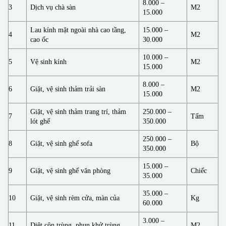
8.000 –
3
Dịch vụ chà sàn
M2
15.000
Lau kính mặt ngoài nhà cao tầng,
15.000 –
4
M2
cao ốc
30.000
10.000 –
5
Vệ sinh kính
M2
15.000
8.000 –
6
Giặt, vệ sinh thảm trải sàn
M2
15.000
Giặt, vệ sinh thảm trang trí, thảm
250.000 –
7
Tấm
lót ghế
350.000
250.000 –
8
Giặt, vệ sinh ghế sofa
Bộ
350.000
15.000 –
9
Giặt, vệ sinh ghế văn phòng
Chiếc
35.000
35.000 –
10
Giặt, vệ sinh rèm cửa, màn của
Kg
60.000
3.000 –
11
Diệt côn trùng, phun khử trùng
M2