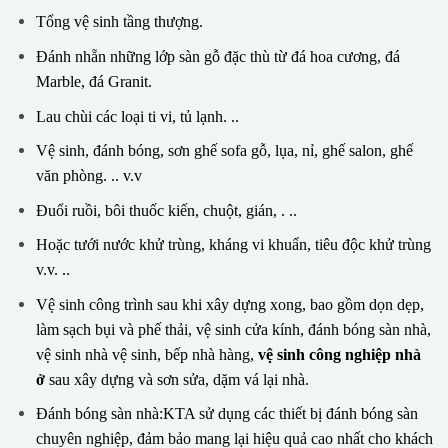
Tổng vệ sinh tầng thượng.
Đánh nhẵn những lớp sàn gỗ đặc thù từ đá hoa cương, đá
Marble, đá Granit.
Lau chùi các loại ti vi, tủ lạnh. ..
Vệ sinh, đánh bóng, sơn ghế sofa gỗ, lụa, nỉ, ghế salon, ghế
văn phòng. .. v.v
Đuổi ruồi, bôi thuốc kiến, chuột, gián, . ..
Hoặc tưới nước khử trùng, kháng vi khuẩn, tiêu độc khử trùng
v.v. ..
Vệ sinh công trình sau khi xây dựng xong, bao gồm dọn dẹp,
làm sạch bụi và phế thải, vệ sinh cửa kính, đánh bóng sàn nhà,
vệ sinh nhà vệ sinh, bếp nhà hàng,
vệ sinh công nghiệp nhà
ở
sau xây dựng và sơn sửa, dặm vá lại nhà.
Đánh bóng sàn nhà:KTA sử dụng các thiết bị đánh bóng sàn
chuyên nghiệp, đảm bảo mang lại hiệu quả cao nhất cho khách