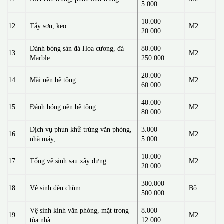
5.000
10.000 –
12
Tẩy sơn, keo
M2
20.000
Đánh bóng sàn đá Hoa cương, đá
80.000 –
13
M2
Marble
250.000
20.000 –
14
Mài nền bê tông
M2
60.000
40.000 –
15
Đánh bóng nền bê tông
M2
80.000
Dịch vụ phun khử trùng văn phòng,
3.000 –
16
M2
nhà máy,…
5.000
10.000 –
17
Tổng vệ sinh sau xây dựng
M2
20.000
300.000 –
18
Vệ sinh đèn chùm
Bộ
500.000
Vệ sinh kính văn phòng, mặt trong
8.000 –
19
M2
tòa nhà
12.000