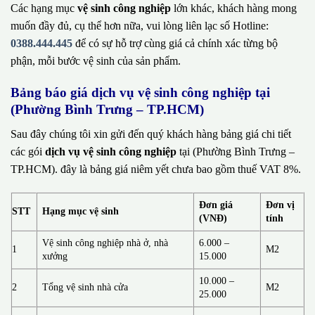
Các hạng mục
vệ sinh công nghiệp
lớn khác, khách hàng mong
muốn đầy đủ, cụ thể hơn nữa, vui lòng liên lạc số Hotline:
0388.444.445
để có sự hỗ trợ cùng giá cả chính xác từng bộ
phận, mỗi bước vệ sinh của sản phẩm.
Bảng báo giá dịch vụ vệ sinh công nghiệp tại
(Phường Bình Trưng – TP.HCM)
Sau đây chúng tôi xin gửi đến quý khách hàng bảng giá chi tiết
các gói
dịch vụ vệ sinh công nghiệp
tại (Phường Bình Trưng –
TP.HCM). đây là bảng giá niêm yết chưa bao gồm thuế VAT 8%.
Đơn giá
Đơn vị
STT
Hạng mục vệ sinh
(VNĐ)
tính
Vệ sinh công nghiệp nhà ở, nhà
6.000 –
1
M2
xưởng
15.000
10.000 –
2
Tổng vệ sinh nhà cửa
M2
25.000