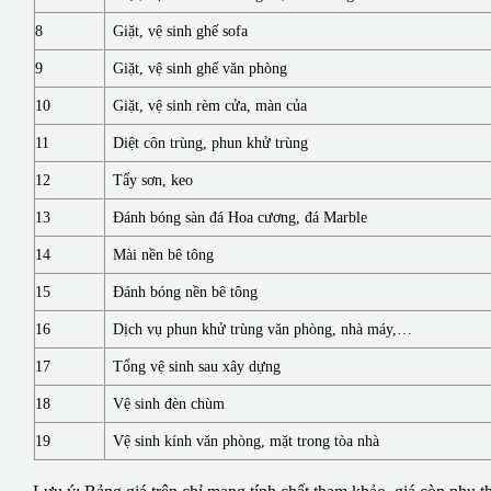
8
Giặt, vệ sinh ghế sofa
9
Giặt, vệ sinh ghế văn phòng
10
Giặt, vệ sinh rèm cửa, màn của
11
Diệt côn trùng, phun khử trùng
12
Tẩy sơn, keo
13
Đánh bóng sàn đá Hoa cương, đá Marble
14
Mài nền bê tông
15
Đánh bóng nền bê tông
16
Dịch vụ phun khử trùng văn phòng, nhà máy,…
17
Tổng vệ sinh sau xây dựng
18
Vệ sinh đèn chùm
19
Vệ sinh kính văn phòng, mặt trong tòa nhà