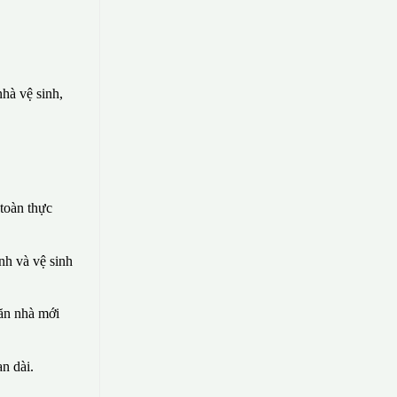
hà vệ sinh,
toàn thực
nh và vệ sinh
căn nhà mới
n dài.