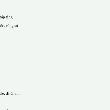
ấp tầng. ..
 ốc, công sở
le, đá Granit.