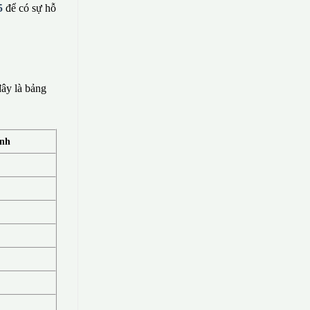
5
để có sự hỗ
ây là bảng
ính