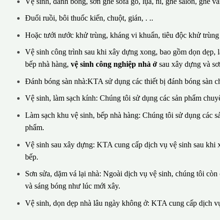
Vệ sinh, đánh bóng, sơn ghế sofa gỗ, lụa, nỉ, ghế salon, ghế vă
Đuổi ruồi, bôi thuốc kiến, chuột, gián, . ..
Hoặc tưới nước khử trùng, kháng vi khuẩn, tiêu độc khử trùng v
Vệ sinh công trình sau khi xây dựng xong, bao gồm dọn dẹp, là
bếp nhà hàng,
vệ sinh công nghiệp nhà ở
sau xây dựng và sơn
Đánh bóng sàn nhà:KTA sử dụng các thiết bị đánh bóng sàn c
Vệ sinh, làm sạch kính: Chúng tôi sử dụng các sản phẩm chuyê
Làm sạch khu vệ sinh, bếp nhà hàng: Chúng tôi sử dụng các 
phẩm.
Vệ sinh sau xây dựng: KTA cung cấp dịch vụ vệ sinh sau khi x
bếp.
Sơn sửa, dặm vá lại nhà: Ngoài dịch vụ vệ sinh, chúng tôi cò
và sáng bóng như lúc mới xây.
Vệ sinh, dọn dẹp nhà lâu ngày không ở: KTA cung cấp dịch vụ 