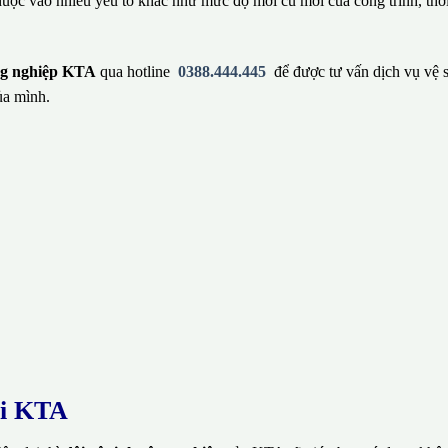
huộc vào nhiều yếu tố khác như mức độ mới cũ mới của công trình, thờ
ông nghiệp KTA
qua hotline
0388.444.445
để được tư vấn dịch vụ vệ 
ủa mình.
ại KTA