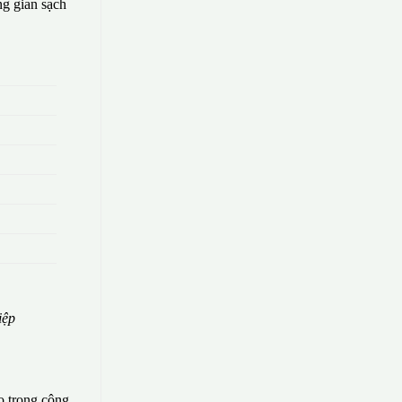
g gian sạch
iệp
o trong công