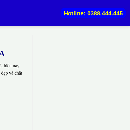
Hotline: 0388.444.445
TA
, hiện nay
 đẹp và chất