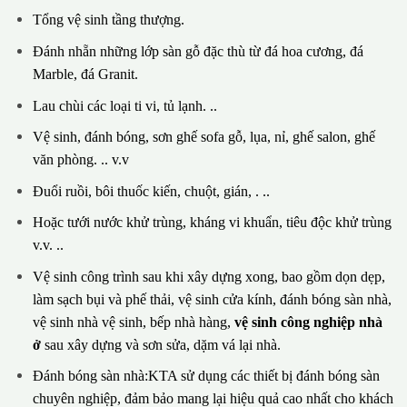
Tổng vệ sinh tầng thượng.
Đánh nhẵn những lớp sàn gỗ đặc thù từ đá hoa cương, đá
Marble, đá Granit.
Lau chùi các loại ti vi, tủ lạnh. ..
Vệ sinh, đánh bóng, sơn ghế sofa gỗ, lụa, nỉ, ghế salon, ghế
văn phòng. .. v.v
Đuổi ruồi, bôi thuốc kiến, chuột, gián, . ..
Hoặc tưới nước khử trùng, kháng vi khuẩn, tiêu độc khử trùng
v.v. ..
Vệ sinh công trình sau khi xây dựng xong, bao gồm dọn dẹp,
làm sạch bụi và phế thải, vệ sinh cửa kính, đánh bóng sàn nhà,
vệ sinh nhà vệ sinh, bếp nhà hàng,
vệ sinh công nghiệp nhà
ở
sau xây dựng và sơn sửa, dặm vá lại nhà.
Đánh bóng sàn nhà:KTA sử dụng các thiết bị đánh bóng sàn
chuyên nghiệp, đảm bảo mang lại hiệu quả cao nhất cho khách