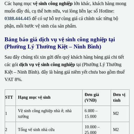
Các hạng mục
vệ sinh công nghiệp
lớn khác, khách hàng mong
muốn đầy đủ, cụ thể hơn nữa, vui lòng liên lạc số Hotline:
0388.444.445
để có sự hỗ trợ cùng giá cả chính xác từng bộ
phận, mỗi bước vệ sinh của sản phẩm.
Bảng báo giá dịch vụ vệ sinh công nghiệp tại
(Phường Lý Thường Kiệt – Ninh Bình)
Sau đây chúng tôi xin gửi đến quý khách hàng bảng giá chi tiết
các gói
dịch vụ vệ sinh công nghiệp
tại (Phường Lý Thường
Kiệt – Ninh Bình). đây là bảng giá niêm yết chưa bao gồm thuế
VAT 8%.
Đơn giá
Đơn vị
STT
Hạng mục vệ sinh
(VNĐ)
tính
Vệ sinh công nghiệp nhà ở, nhà
6.000 –
1
M2
xưởng
15.000
10.000 –
2
Tổng vệ sinh nhà cửa
M2
25.000