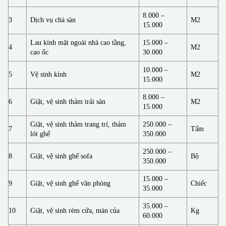
8.000 –
3
Dịch vụ chà sàn
M2
15.000
Lau kính mặt ngoài nhà cao tầng,
15.000 –
4
M2
cao ốc
30.000
10.000 –
5
Vệ sinh kính
M2
15.000
8.000 –
6
Giặt, vệ sinh thảm trải sàn
M2
15.000
Giặt, vệ sinh thảm trang trí, thảm
250.000 –
7
Tấm
lót ghế
350.000
250.000 –
8
Giặt, vệ sinh ghế sofa
Bộ
350.000
15.000 –
9
Giặt, vệ sinh ghế văn phòng
Chiếc
35.000
35.000 –
10
Giặt, vệ sinh rèm cửa, màn của
Kg
60.000