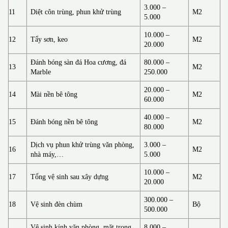
3.000 –
11
Diệt côn trùng, phun khử trùng
M2
5.000
10.000 –
12
Tẩy sơn, keo
M2
20.000
Đánh bóng sàn đá Hoa cương, đá
80.000 –
13
M2
Marble
250.000
20.000 –
14
Mài nền bê tông
M2
60.000
40.000 –
15
Đánh bóng nền bê tông
M2
80.000
Dịch vụ phun khử trùng văn phòng,
3.000 –
16
M2
nhà máy,…
5.000
10.000 –
17
Tổng vệ sinh sau xây dựng
M2
20.000
300.000 –
18
Vệ sinh đèn chùm
Bộ
500.000
Vệ sinh kính văn phòng, mặt trong
8.000 –