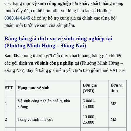
Các hạng mục
vệ sinh công nghiệp
lớn khác, khách hàng mong
muốn đầy đủ, cụ thể hơn nữa, vui lòng liên lạc số Hotline:
0388.444.445
để có sự hỗ trợ cùng giá cả chính xác từng bộ
phận, mỗi bước vệ sinh của sản phẩm.
Bảng báo giá dịch vụ vệ sinh công nghiệp tại
(Phường Minh Hưng – Đồng Nai)
Sau đây chúng tôi xin gửi đến quý khách hàng bảng giá chi tiết
các gói
dịch vụ vệ sinh công nghiệp
tại (Phường Minh Hưng –
Đồng Nai). đây là bảng giá niêm yết chưa bao gồm thuế VAT 8%.
Đơn giá
Đơn vị
STT
Hạng mục vệ sinh
(VNĐ)
tính
Vệ sinh công nghiệp nhà ở, nhà
6.000 –
1
M2
xưởng
15.000
10.000 –
2
Tổng vệ sinh nhà cửa
M2
25.000