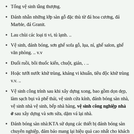
Tổng vệ sinh tầng thượng.
Đánh nhẵn những lớp sàn gỗ đặc thù từ đá hoa cương, đá
Marble, đá Granit.
Lau chùi các loại ti vi, tủ lạnh. ..
Vệ sinh, đánh bóng, sơn ghế sofa gỗ, lụa, nỉ, ghế salon, ghế
văn phòng. .. v.v
Đuổi ruồi, bôi thuốc kiến, chuột, gián, . ..
Hoặc tưới nước khử trùng, kháng vi khuẩn, tiêu độc khử trùng
v.v. ..
Vệ sinh công trình sau khi xây dựng xong, bao gồm dọn dẹp,
làm sạch bụi và phế thải, vệ sinh cửa kính, đánh bóng sàn nhà,
vệ sinh nhà vệ sinh, bếp nhà hàng,
vệ sinh công nghiệp nhà
ở
sau xây dựng và sơn sửa, dặm vá lại nhà.
Đánh bóng sàn nhà:KTA sử dụng các thiết bị đánh bóng sàn
chuyên nghiệp, đảm bảo mang lại hiệu quả cao nhất cho khách