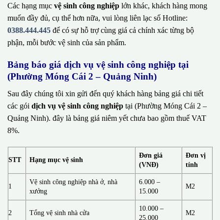
Các hạng mục
vệ sinh công nghiệp
lớn khác, khách hàng mong
muốn đầy đủ, cụ thể hơn nữa, vui lòng liên lạc số Hotline:
0388.444.445
để có sự hỗ trợ cùng giá cả chính xác từng bộ
phận, mỗi bước vệ sinh của sản phẩm.
Bảng báo giá dịch vụ vệ sinh công nghiệp tại
(Phường Móng Cái 2 – Quảng Ninh)
Sau đây chúng tôi xin gửi đến quý khách hàng bảng giá chi tiết
các gói
dịch vụ vệ sinh công nghiệp
tại (Phường Móng Cái 2 –
Quảng Ninh). đây là bảng giá niêm yết chưa bao gồm thuế VAT
8%.
Đơn giá
Đơn vị
STT
Hạng mục vệ sinh
(VNĐ)
tính
Vệ sinh công nghiệp nhà ở, nhà
6.000 –
1
M2
xưởng
15.000
10.000 –
2
Tổng vệ sinh nhà cửa
M2
25.000