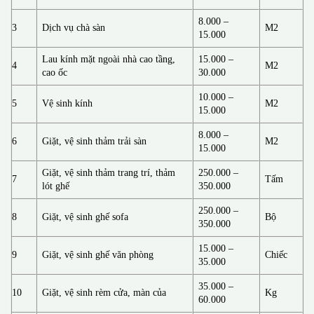
8.000 –
3
Dịch vụ chà sàn
M2
15.000
Lau kính mặt ngoài nhà cao tầng,
15.000 –
4
M2
cao ốc
30.000
10.000 –
5
Vệ sinh kính
M2
15.000
8.000 –
6
Giặt, vệ sinh thảm trải sàn
M2
15.000
Giặt, vệ sinh thảm trang trí, thảm
250.000 –
7
Tấm
lót ghế
350.000
250.000 –
8
Giặt, vệ sinh ghế sofa
Bộ
350.000
15.000 –
9
Giặt, vệ sinh ghế văn phòng
Chiếc
35.000
35.000 –
10
Giặt, vệ sinh rèm cửa, màn của
Kg
60.000