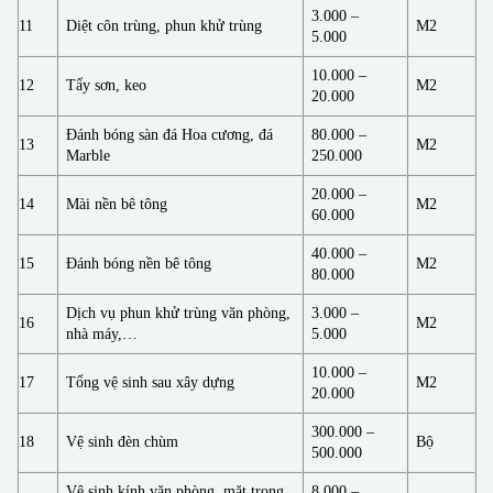
3.000 –
11
Diệt côn trùng, phun khử trùng
M2
5.000
10.000 –
12
Tẩy sơn, keo
M2
20.000
Đánh bóng sàn đá Hoa cương, đá
80.000 –
13
M2
Marble
250.000
20.000 –
14
Mài nền bê tông
M2
60.000
40.000 –
15
Đánh bóng nền bê tông
M2
80.000
Dịch vụ phun khử trùng văn phòng,
3.000 –
16
M2
nhà máy,…
5.000
10.000 –
17
Tổng vệ sinh sau xây dựng
M2
20.000
300.000 –
18
Vệ sinh đèn chùm
Bộ
500.000
Vệ sinh kính văn phòng, mặt trong
8.000 –