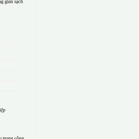
g gian sạch
iệp
o trong công