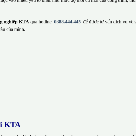
huộc vào nhiều yếu tố khác như mức độ mới cũ mới của công trình, thờ
ông nghiệp KTA
qua hotline
0388.444.445
để được tư vấn dịch vụ vệ 
ầu của mình.
ại KTA