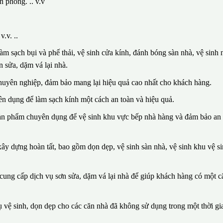
n phòng. .. v.v
.v. ..
m sạch bụi và phế thải, vệ sinh cửa kính, đánh bóng sàn nhà, vệ sinh n
 sửa, dặm vá lại nhà.
huyên nghiệp, đảm bảo mang lại hiệu quả cao nhất cho khách hàng.
n dụng để làm sạch kính một cách an toàn và hiệu quả.
sản phẩm chuyên dụng để vệ sinh khu vực bếp nhà hàng và đảm bảo an 
ây dựng hoàn tất, bao gồm dọn dẹp, vệ sinh sàn nhà, vệ sinh khu vệ si
n cung cấp dịch vụ sơn sửa, dặm vá lại nhà để giúp khách hàng có một 
vệ sinh, dọn dẹp cho các căn nhà đã không sử dụng trong một thời gia