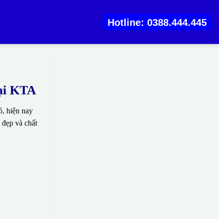
Hotline: 0388.444.445
tại KTA
, hiện nay
 đẹp và chất