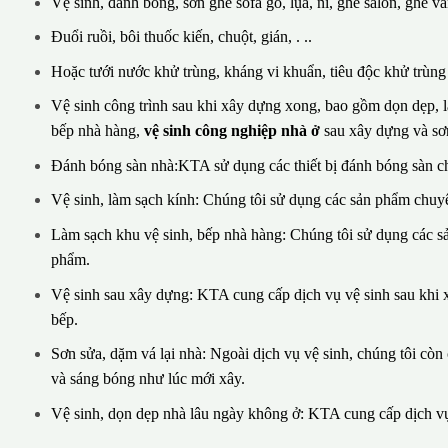
Vệ sinh, đánh bóng, sơn ghế sofa gỗ, lụa, nỉ, ghế salon, ghế vă
Đuổi ruồi, bôi thuốc kiến, chuột, gián, . ..
Hoặc tưới nước khử trùng, kháng vi khuẩn, tiêu độc khử trùng v
Vệ sinh công trình sau khi xây dựng xong, bao gồm dọn dẹp, là
bếp nhà hàng,
vệ sinh công nghiệp nhà ở
sau xây dựng và sơn
Đánh bóng sàn nhà:KTA sử dụng các thiết bị đánh bóng sàn c
Vệ sinh, làm sạch kính: Chúng tôi sử dụng các sản phẩm chuyê
Làm sạch khu vệ sinh, bếp nhà hàng: Chúng tôi sử dụng các 
phẩm.
Vệ sinh sau xây dựng: KTA cung cấp dịch vụ vệ sinh sau khi x
bếp.
Sơn sửa, dặm vá lại nhà: Ngoài dịch vụ vệ sinh, chúng tôi cò
và sáng bóng như lúc mới xây.
Vệ sinh, dọn dẹp nhà lâu ngày không ở: KTA cung cấp dịch vụ 