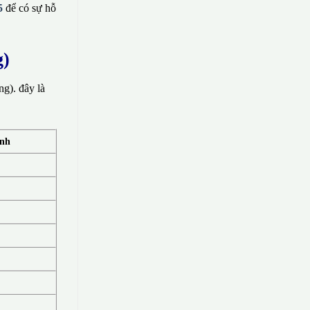
5
để có sự hỗ
g)
g). đây là
ính