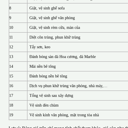
8
Giặt, vệ sinh ghế sofa
9
Giặt, vệ sinh ghế văn phòng
10
Giặt, vệ sinh rèm cửa, màn của
11
Diệt côn trùng, phun khử trùng
12
Tẩy sơn, keo
13
Đánh bóng sàn đá Hoa cương, đá Marble
14
Mài nền bê tông
15
Đánh bóng nền bê tông
16
Dịch vụ phun khử trùng văn phòng, nhà máy,…
17
Tổng vệ sinh sau xây dựng
18
Vệ sinh đèn chùm
19
Vệ sinh kính văn phòng, mặt trong tòa nhà