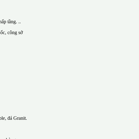
ấp tầng. ..
 ốc, công sở
le, đá Granit.