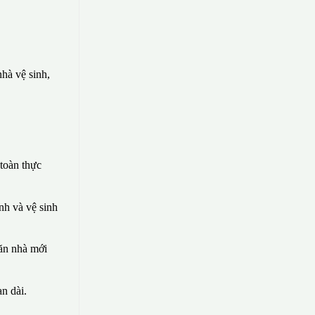
hà vệ sinh,
toàn thực
nh và vệ sinh
căn nhà mới
n dài.