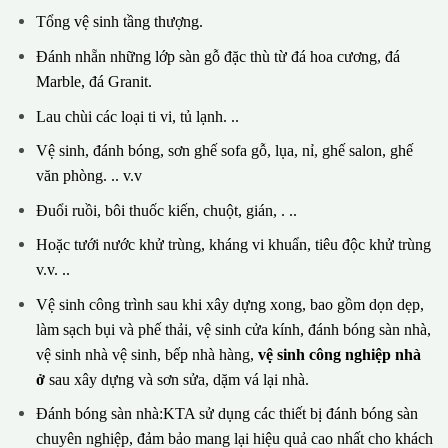
Tổng vệ sinh tầng thượng.
Đánh nhẵn những lớp sàn gỗ đặc thù từ đá hoa cương, đá
Marble, đá Granit.
Lau chùi các loại ti vi, tủ lạnh. ..
Vệ sinh, đánh bóng, sơn ghế sofa gỗ, lụa, nỉ, ghế salon, ghế
văn phòng. .. v.v
Đuổi ruồi, bôi thuốc kiến, chuột, gián, . ..
Hoặc tưới nước khử trùng, kháng vi khuẩn, tiêu độc khử trùng
v.v. ..
Vệ sinh công trình sau khi xây dựng xong, bao gồm dọn dẹp,
làm sạch bụi và phế thải, vệ sinh cửa kính, đánh bóng sàn nhà,
vệ sinh nhà vệ sinh, bếp nhà hàng,
vệ sinh công nghiệp nhà
ở
sau xây dựng và sơn sửa, dặm vá lại nhà.
Đánh bóng sàn nhà:KTA sử dụng các thiết bị đánh bóng sàn
chuyên nghiệp, đảm bảo mang lại hiệu quả cao nhất cho khách