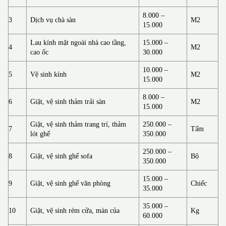
8.000 –
3
Dịch vụ chà sàn
M2
15.000
Lau kính mặt ngoài nhà cao tầng,
15.000 –
4
M2
cao ốc
30.000
10.000 –
5
Vệ sinh kính
M2
15.000
8.000 –
6
Giặt, vệ sinh thảm trải sàn
M2
15.000
Giặt, vệ sinh thảm trang trí, thảm
250.000 –
7
Tấm
lót ghế
350.000
250.000 –
8
Giặt, vệ sinh ghế sofa
Bộ
350.000
15.000 –
9
Giặt, vệ sinh ghế văn phòng
Chiếc
35.000
35.000 –
10
Giặt, vệ sinh rèm cửa, màn của
Kg
60.000