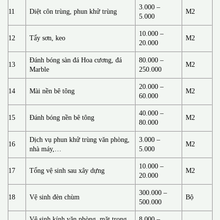
3.000 –
11
Diệt côn trùng, phun khử trùng
M2
5.000
10.000 –
12
Tẩy sơn, keo
M2
20.000
Đánh bóng sàn đá Hoa cương, đá
80.000 –
13
M2
Marble
250.000
20.000 –
14
Mài nền bê tông
M2
60.000
40.000 –
15
Đánh bóng nền bê tông
M2
80.000
Dịch vụ phun khử trùng văn phòng,
3.000 –
16
M2
nhà máy,…
5.000
10.000 –
17
Tổng vệ sinh sau xây dựng
M2
20.000
300.000 –
18
Vệ sinh đèn chùm
Bộ
500.000
Vệ sinh kính văn phòng, mặt trong
8.000 –