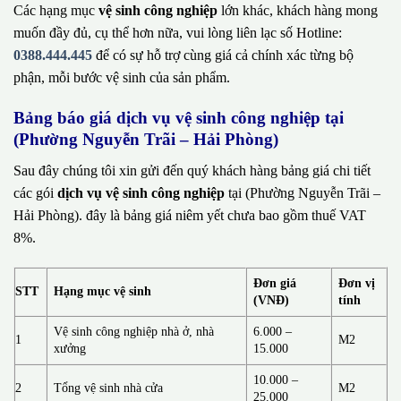
Các hạng mục
vệ sinh công nghiệp
lớn khác, khách hàng mong
muốn đầy đủ, cụ thể hơn nữa, vui lòng liên lạc số Hotline:
0388.444.445
để có sự hỗ trợ cùng giá cả chính xác từng bộ
phận, mỗi bước vệ sinh của sản phẩm.
Bảng báo giá dịch vụ vệ sinh công nghiệp tại
(Phường Nguyễn Trãi – Hải Phòng)
Sau đây chúng tôi xin gửi đến quý khách hàng bảng giá chi tiết
các gói
dịch vụ vệ sinh công nghiệp
tại (Phường Nguyễn Trãi –
Hải Phòng). đây là bảng giá niêm yết chưa bao gồm thuế VAT
8%.
Đơn giá
Đơn vị
STT
Hạng mục vệ sinh
(VNĐ)
tính
Vệ sinh công nghiệp nhà ở, nhà
6.000 –
1
M2
xưởng
15.000
10.000 –
2
Tổng vệ sinh nhà cửa
M2
25.000