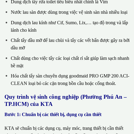
Dung dịch tẩy rửa toilet tiêu biểu nhất chính là Vim
Nước lau sàn được dùng trong việc vệ sinh sàn nhà nhiều loại
Dung dịch lau kính như Cif, Sumo, Lix,… tạo độ trong và lấp
lánh cho kính
Chất tẩy dầu mỡ để lau chùi và tẩy các vết bẩn được gây ra bởi
dầu mỡ
Chất dùng cho việc tẩy các loại chất rỉ sắt giúp làm sạch nhanh
bề mặt
Hóa chất tẩy sàn chuyên dụng goodmaid PRO GMP 200 ACI-
CLEAN loại bỏ các cặn trong bồn cầu hoặc cống thoát.
Quy trình vệ sinh công nghiệp (Phường Phú An –
TP.HCM) của KTA
Bước 1: Chuẩn bị các thiết bị, dụng cụ cần thiết
KTA sẽ chuẩn bị các dụng cụ, máy móc, trang thiết bị cần thiết