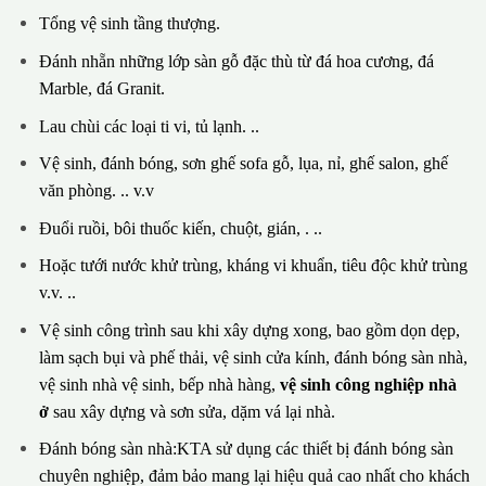
Tổng vệ sinh tầng thượng.
Đánh nhẵn những lớp sàn gỗ đặc thù từ đá hoa cương, đá
Marble, đá Granit.
Lau chùi các loại ti vi, tủ lạnh. ..
Vệ sinh, đánh bóng, sơn ghế sofa gỗ, lụa, nỉ, ghế salon, ghế
văn phòng. .. v.v
Đuổi ruồi, bôi thuốc kiến, chuột, gián, . ..
Hoặc tưới nước khử trùng, kháng vi khuẩn, tiêu độc khử trùng
v.v. ..
Vệ sinh công trình sau khi xây dựng xong, bao gồm dọn dẹp,
làm sạch bụi và phế thải, vệ sinh cửa kính, đánh bóng sàn nhà,
vệ sinh nhà vệ sinh, bếp nhà hàng,
vệ sinh công nghiệp nhà
ở
sau xây dựng và sơn sửa, dặm vá lại nhà.
Đánh bóng sàn nhà:KTA sử dụng các thiết bị đánh bóng sàn
chuyên nghiệp, đảm bảo mang lại hiệu quả cao nhất cho khách