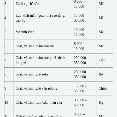
8.000 –
3
Dịch vụ chà sàn
M2
15.000
Lau kính mặt ngoài nhà cao tầng,
15.000 –
4
M2
cao ốc
30.000
10.000 –
5
Vệ sinh kính
M2
15.000
8.000 –
6
Giặt, vệ sinh thảm trải sàn
M2
15.000
Giặt, vệ sinh thảm trang trí, thảm
250.000 –
7
Tấm
lót ghế
350.000
250.000 –
8
Giặt, vệ sinh ghế sofa
Bộ
350.000
15.000 –
9
Giặt, vệ sinh ghế văn phòng
Chiếc
35.000
35.000 –
10
Giặt, vệ sinh rèm cửa, màn của
Kg
60.000
3.000 –
11
Diệt côn trùng, phun khử trùng
M2