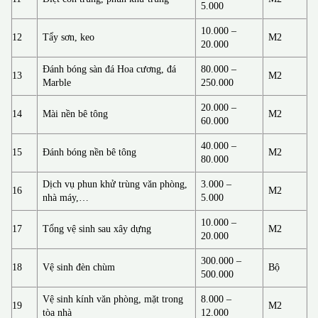
5.000
10.000 –
12
Tẩy sơn, keo
M2
20.000
Đánh bóng sàn đá Hoa cương, đá
80.000 –
13
M2
Marble
250.000
20.000 –
14
Mài nền bê tông
M2
60.000
40.000 –
15
Đánh bóng nền bê tông
M2
80.000
Dịch vụ phun khử trùng văn phòng,
3.000 –
16
M2
nhà máy,…
5.000
10.000 –
17
Tổng vệ sinh sau xây dựng
M2
20.000
300.000 –
18
Vệ sinh đèn chùm
Bộ
500.000
Vệ sinh kính văn phòng, mặt trong
8.000 –
19
M2
tòa nhà
12.000