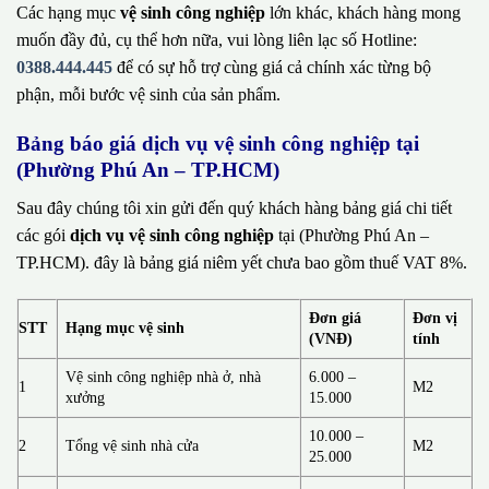
Các hạng mục
vệ sinh công nghiệp
lớn khác, khách hàng mong
muốn đầy đủ, cụ thể hơn nữa, vui lòng liên lạc số Hotline:
0388.444.445
để có sự hỗ trợ cùng giá cả chính xác từng bộ
phận, mỗi bước vệ sinh của sản phẩm.
Bảng báo giá dịch vụ vệ sinh công nghiệp tại
(Phường Phú An – TP.HCM)
Sau đây chúng tôi xin gửi đến quý khách hàng bảng giá chi tiết
các gói
dịch vụ vệ sinh công nghiệp
tại (Phường Phú An –
TP.HCM). đây là bảng giá niêm yết chưa bao gồm thuế VAT 8%.
Đơn giá
Đơn vị
STT
Hạng mục vệ sinh
(VNĐ)
tính
Vệ sinh công nghiệp nhà ở, nhà
6.000 –
1
M2
xưởng
15.000
10.000 –
2
Tổng vệ sinh nhà cửa
M2
25.000