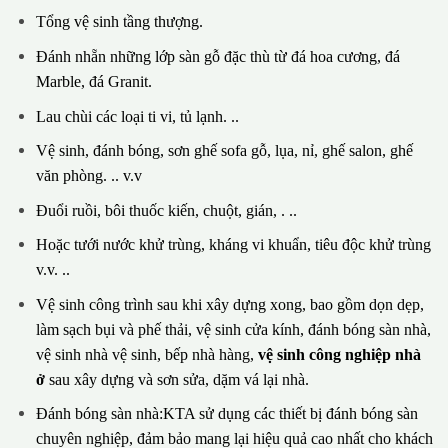
Tổng vệ sinh tầng thượng.
Đánh nhẵn những lớp sàn gỗ đặc thù từ đá hoa cương, đá
Marble, đá Granit.
Lau chùi các loại ti vi, tủ lạnh. ..
Vệ sinh, đánh bóng, sơn ghế sofa gỗ, lụa, nỉ, ghế salon, ghế
văn phòng. .. v.v
Đuổi ruồi, bôi thuốc kiến, chuột, gián, . ..
Hoặc tưới nước khử trùng, kháng vi khuẩn, tiêu độc khử trùng
v.v. ..
Vệ sinh công trình sau khi xây dựng xong, bao gồm dọn dẹp,
làm sạch bụi và phế thải, vệ sinh cửa kính, đánh bóng sàn nhà,
vệ sinh nhà vệ sinh, bếp nhà hàng,
vệ sinh công nghiệp nhà
ở
sau xây dựng và sơn sửa, dặm vá lại nhà.
Đánh bóng sàn nhà:KTA sử dụng các thiết bị đánh bóng sàn
chuyên nghiệp, đảm bảo mang lại hiệu quả cao nhất cho khách