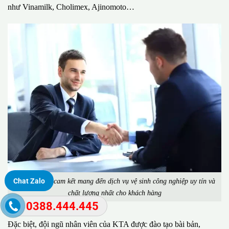
như Vinamilk, Cholimex, Ajinomoto…
Công ty KTA cam kết mang đến dịch vụ vệ sinh công nghiệp uy tín và
Chat Zalo
chất lượng nhất cho khách hàng
0388.444.445
Đặc biệt, đội ngũ nhân viên của KTA được đào tạo bài bản,