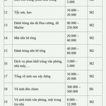
5.000
10.000 –
12
Tẩy sơn, keo
M2
20.000
Đánh bóng sàn đá Hoa cương, đá
80.000 –
13
M2
Marble
250.000
20.000 –
14
Mài nền bê tông
M2
60.000
40.000 –
15
Đánh bóng nền bê tông
M2
80.000
Dịch vụ phun khử trùng văn phòng,
3.000 –
16
M2
nhà máy,…
5.000
10.000 –
17
Tổng vệ sinh sau xây dựng
M2
20.000
300.000 –
18
Vệ sinh đèn chùm
Bộ
500.000
Vệ sinh kính văn phòng, mặt trong
8.000 –
19
M2
tòa nhà
12.000