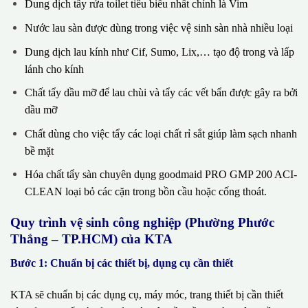
Dung dịch tẩy rửa toilet tiêu biểu nhất chính là Vim
Nước lau sàn được dùng trong việc vệ sinh sàn nhà nhiều loại
Dung dịch lau kính như Cif, Sumo, Lix,… tạo độ trong và lấp
lánh cho kính
Chất tẩy dầu mỡ để lau chùi và tẩy các vết bẩn được gây ra bởi
dầu mỡ
Chất dùng cho việc tẩy các loại chất rỉ sắt giúp làm sạch nhanh
bề mặt
Hóa chất tẩy sàn chuyên dụng goodmaid PRO GMP 200 ACI-
CLEAN loại bỏ các cặn trong bồn cầu hoặc cống thoát.
Quy trình vệ sinh công nghiệp (Phường Phước
Thắng – TP.HCM) của KTA
Bước 1: Chuẩn bị các thiết bị, dụng cụ cần thiết
KTA sẽ chuẩn bị các dụng cụ, máy móc, trang thiết bị cần thiết