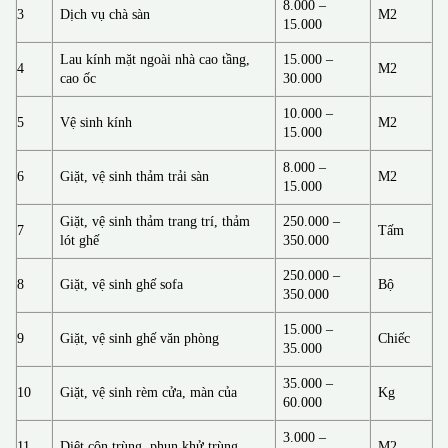
8.000 –
3
Dịch vụ chà sàn
M2
15.000
Lau kính mặt ngoài nhà cao tầng,
15.000 –
4
M2
cao ốc
30.000
10.000 –
5
Vệ sinh kính
M2
15.000
8.000 –
6
Giặt, vệ sinh thảm trải sàn
M2
15.000
Giặt, vệ sinh thảm trang trí, thảm
250.000 –
7
Tấm
lót ghế
350.000
250.000 –
8
Giặt, vệ sinh ghế sofa
Bộ
350.000
15.000 –
9
Giặt, vệ sinh ghế văn phòng
Chiếc
35.000
35.000 –
10
Giặt, vệ sinh rèm cửa, màn của
Kg
60.000
3.000 –
11
Diệt côn trùng, phun khử trùng
M2