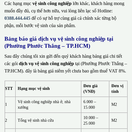
Các hạng mục
vệ sinh công nghiệp
lớn khác, khách hàng mong
muốn đầy đủ, cụ thể hơn nữa, vui lòng liên lạc số Hotline:
0388.444.445
để có sự hỗ trợ cùng giá cả chính xác từng bộ
phận, mỗi bước vệ sinh của sản phẩm.
Bảng báo giá dịch vụ vệ sinh công nghiệp tại
(Phường Phước Thắng – TP.HCM)
Sau đây chúng tôi xin gửi đến quý khách hàng bảng giá chi tiết
các gói
dịch vụ vệ sinh công nghiệp
tại (Phường Phước Thắng –
TP.HCM). đây là bảng giá niêm yết chưa bao gồm thuế VAT 8%.
Đơn giá
Đơn vị
STT
Hạng mục vệ sinh
(VNĐ)
tính
Vệ sinh công nghiệp nhà ở, nhà
6.000 –
1
M2
xưởng
15.000
10.000 –
2
Tổng vệ sinh nhà cửa
M2
25.000