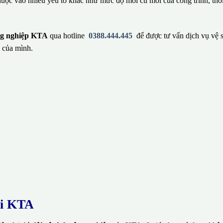
huộc vào nhiều yếu tố khác như mức độ mới cũ mới của công trình, thờ
ông nghiệp KTA
qua hotline
0388.444.445
để được tư vấn dịch vụ vệ 
 của mình.
ại KTA