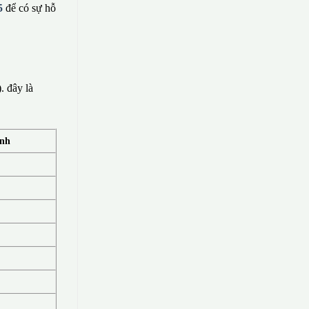
5
để có sự hỗ
 đây là
ính