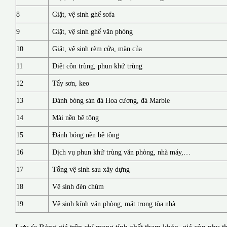
8
Giặt, vệ sinh ghế sofa
9
Giặt, vệ sinh ghế văn phòng
10
Giặt, vệ sinh rèm cửa, màn của
11
Diệt côn trùng, phun khử trùng
12
Tẩy sơn, keo
13
Đánh bóng sàn đá Hoa cương, đá Marble
14
Mài nền bê tông
15
Đánh bóng nền bê tông
16
Dịch vụ phun khử trùng văn phòng, nhà máy,…
17
Tổng vệ sinh sau xây dựng
18
Vệ sinh đèn chùm
19
Vệ sinh kính văn phòng, mặt trong tòa nhà