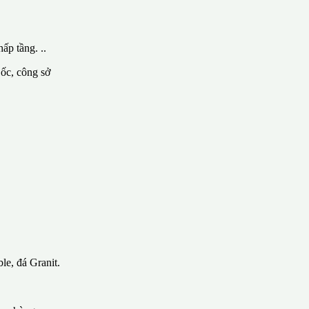
ấp tầng. ..
 ốc, công sở
le, đá Granit.