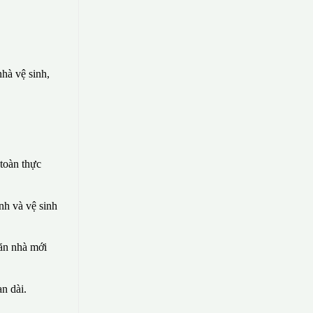
hà vệ sinh,
toàn thực
nh và vệ sinh
căn nhà mới
n dài.