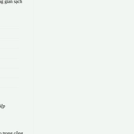
g gian sạch
iệp
o trong công