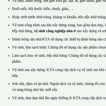
Vệ sinh, đánh bóng, sơn ghế sofa gỗ, lụa, nỉ, ghế salon, ghế vă
Đuổi ruồi, bôi thuốc kiến, chuột, gián, . ..
Hoặc tưới nước khử trùng, kháng vi khuẩn, tiêu độc khử trùng v
Vệ sinh công trình sau khi xây dựng xong, bao gồm dọn dẹp, là
bếp nhà hàng,
vệ sinh công nghiệp nhà ở
sau xây dựng và sơn
Đánh bóng sàn nhà:KTA sử dụng các thiết bị đánh bóng sàn c
Vệ sinh, làm sạch kính: Chúng tôi sử dụng các sản phẩm chuyê
Làm sạch khu vệ sinh, bếp nhà hàng: Chúng tôi sử dụng các 
phẩm.
Vệ sinh sau xây dựng: KTA cung cấp dịch vụ vệ sinh sau khi x
bếp.
Sơn sửa, dặm vá lại nhà: Ngoài dịch vụ vệ sinh, chúng tôi cò
và sáng bóng như lúc mới xây.
Vệ sinh, dọn dẹp nhà lâu ngày không ở: KTA cung cấp dịch vụ 