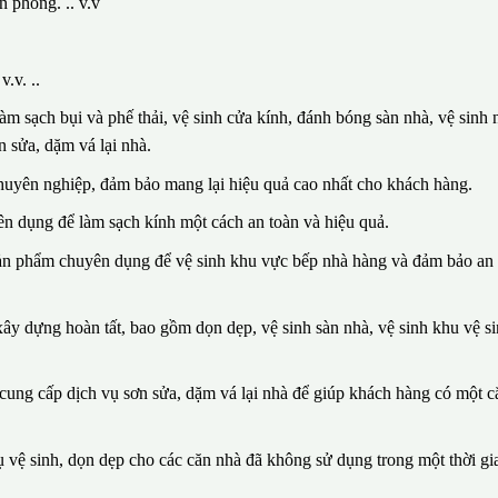
n phòng. .. v.v
.v. ..
m sạch bụi và phế thải, vệ sinh cửa kính, đánh bóng sàn nhà, vệ sinh n
 sửa, dặm vá lại nhà.
huyên nghiệp, đảm bảo mang lại hiệu quả cao nhất cho khách hàng.
n dụng để làm sạch kính một cách an toàn và hiệu quả.
sản phẩm chuyên dụng để vệ sinh khu vực bếp nhà hàng và đảm bảo an 
ây dựng hoàn tất, bao gồm dọn dẹp, vệ sinh sàn nhà, vệ sinh khu vệ si
n cung cấp dịch vụ sơn sửa, dặm vá lại nhà để giúp khách hàng có một 
vệ sinh, dọn dẹp cho các căn nhà đã không sử dụng trong một thời gia