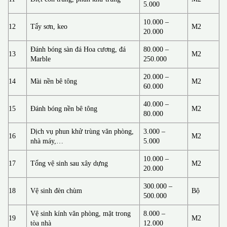
5.000
10.000 –
12
Tẩy sơn, keo
M2
20.000
Đánh bóng sàn đá Hoa cương, đá
80.000 –
13
M2
Marble
250.000
20.000 –
14
Mài nền bê tông
M2
60.000
40.000 –
15
Đánh bóng nền bê tông
M2
80.000
Dịch vụ phun khử trùng văn phòng,
3.000 –
16
M2
nhà máy,…
5.000
10.000 –
17
Tổng vệ sinh sau xây dựng
M2
20.000
300.000 –
18
Vệ sinh đèn chùm
Bộ
500.000
Vệ sinh kính văn phòng, mặt trong
8.000 –
19
M2
tòa nhà
12.000