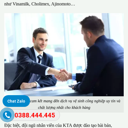
như Vinamilk, Cholimex, Ajinomoto…
Công ty KTA cam kết mang đến dịch vụ vệ sinh công nghiệp uy tín và
Chat Zalo
chất lượng nhất cho khách hàng
0388.444.445
Đặc biệt, đội ngũ nhân viên của KTA được đào tạo bài bản,