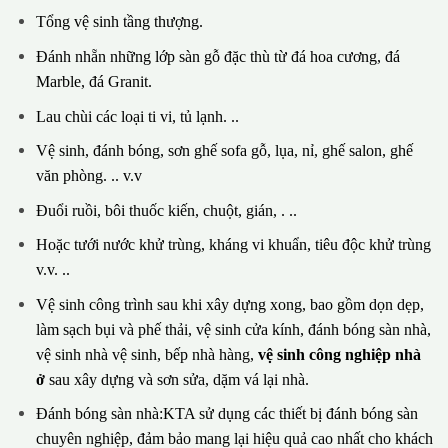
Tổng vệ sinh tầng thượng.
Đánh nhẵn những lớp sàn gỗ đặc thù từ đá hoa cương, đá
Marble, đá Granit.
Lau chùi các loại ti vi, tủ lạnh. ..
Vệ sinh, đánh bóng, sơn ghế sofa gỗ, lụa, nỉ, ghế salon, ghế
văn phòng. .. v.v
Đuổi ruồi, bôi thuốc kiến, chuột, gián, . ..
Hoặc tưới nước khử trùng, kháng vi khuẩn, tiêu độc khử trùng
v.v. ..
Vệ sinh công trình sau khi xây dựng xong, bao gồm dọn dẹp,
làm sạch bụi và phế thải, vệ sinh cửa kính, đánh bóng sàn nhà,
vệ sinh nhà vệ sinh, bếp nhà hàng,
vệ sinh công nghiệp nhà
ở
sau xây dựng và sơn sửa, dặm vá lại nhà.
Đánh bóng sàn nhà:KTA sử dụng các thiết bị đánh bóng sàn
chuyên nghiệp, đảm bảo mang lại hiệu quả cao nhất cho khách