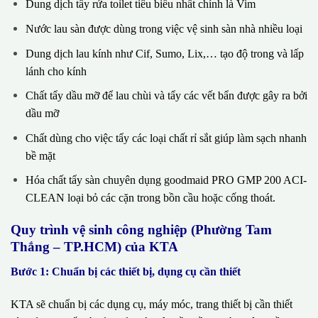
Dung dịch tẩy rửa toilet tiêu biểu nhất chính là Vim
Nước lau sàn được dùng trong việc vệ sinh sàn nhà nhiều loại
Dung dịch lau kính như Cif, Sumo, Lix,… tạo độ trong và lấp
lánh cho kính
Chất tẩy dầu mỡ để lau chùi và tẩy các vết bẩn được gây ra bởi
dầu mỡ
Chất dùng cho việc tẩy các loại chất rỉ sắt giúp làm sạch nhanh
bề mặt
Hóa chất tẩy sàn chuyên dụng goodmaid PRO GMP 200 ACI-
CLEAN loại bỏ các cặn trong bồn cầu hoặc cống thoát.
Quy trình vệ sinh công nghiệp (Phường Tam
Thắng – TP.HCM) của KTA
Bước 1: Chuẩn bị các thiết bị, dụng cụ cần thiết
KTA sẽ chuẩn bị các dụng cụ, máy móc, trang thiết bị cần thiết