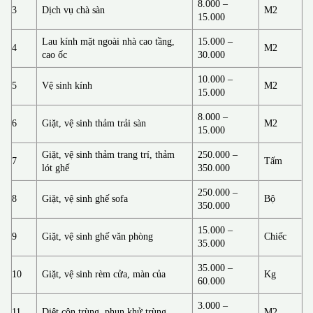
8.000 –
3
Dịch vụ chà sàn
M2
15.000
Lau kính mặt ngoài nhà cao tầng,
15.000 –
4
M2
cao ốc
30.000
10.000 –
5
Vệ sinh kính
M2
15.000
8.000 –
6
Giặt, vệ sinh thảm trải sàn
M2
15.000
Giặt, vệ sinh thảm trang trí, thảm
250.000 –
7
Tấm
lót ghế
350.000
250.000 –
8
Giặt, vệ sinh ghế sofa
Bộ
350.000
15.000 –
9
Giặt, vệ sinh ghế văn phòng
Chiếc
35.000
35.000 –
10
Giặt, vệ sinh rèm cửa, màn của
Kg
60.000
3.000 –
11
Diệt côn trùng, phun khử trùng
M2