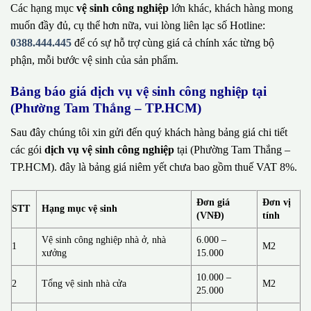
Các hạng mục
vệ sinh công nghiệp
lớn khác, khách hàng mong
muốn đầy đủ, cụ thể hơn nữa, vui lòng liên lạc số Hotline:
0388.444.445
để có sự hỗ trợ cùng giá cả chính xác từng bộ
phận, mỗi bước vệ sinh của sản phẩm.
Bảng báo giá dịch vụ vệ sinh công nghiệp tại
(Phường Tam Thắng – TP.HCM)
Sau đây chúng tôi xin gửi đến quý khách hàng bảng giá chi tiết
các gói
dịch vụ vệ sinh công nghiệp
tại (Phường Tam Thắng –
TP.HCM). đây là bảng giá niêm yết chưa bao gồm thuế VAT 8%.
Đơn giá
Đơn vị
STT
Hạng mục vệ sinh
(VNĐ)
tính
Vệ sinh công nghiệp nhà ở, nhà
6.000 –
1
M2
xưởng
15.000
10.000 –
2
Tổng vệ sinh nhà cửa
M2
25.000