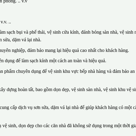
n phòng. .. v.v
.v. ..
m sạch bụi và phế thải, vệ sinh cửa kính, đánh bóng sàn nhà, vệ sinh n
 sửa, dặm vá lại nhà.
huyên nghiệp, đảm bảo mang lại hiệu quả cao nhất cho khách hàng.
n dụng để làm sạch kính một cách an toàn và hiệu quả.
sản phẩm chuyên dụng để vệ sinh khu vực bếp nhà hàng và đảm bảo an 
ây dựng hoàn tất, bao gồm dọn dẹp, vệ sinh sàn nhà, vệ sinh khu vệ si
n cung cấp dịch vụ sơn sửa, dặm vá lại nhà để giúp khách hàng có một 
vệ sinh, dọn dẹp cho các căn nhà đã không sử dụng trong một thời gia