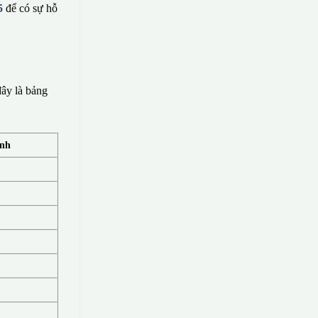
5
để có sự hỗ
ây là bảng
ính