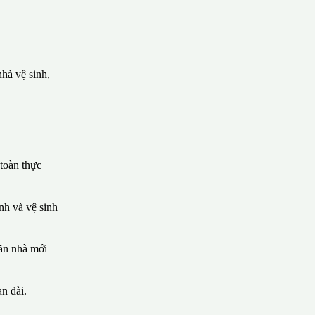
hà vệ sinh,
toàn thực
nh và vệ sinh
căn nhà mới
n dài.