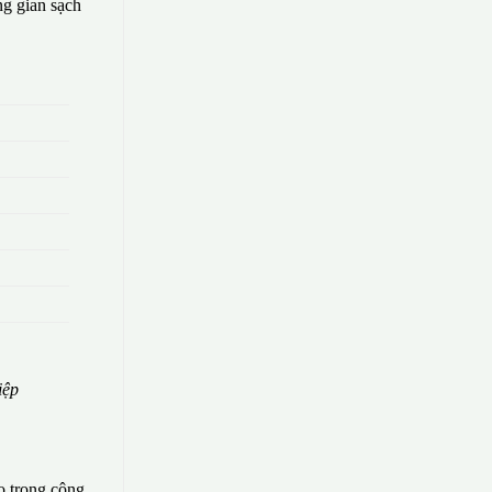
g gian sạch
iệp
o trong công