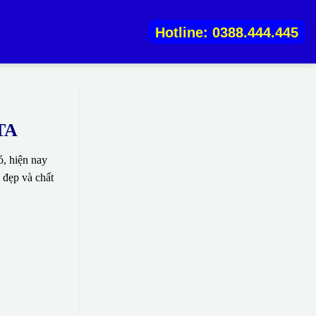
Hotline: 0388.444.445
KTA
, hiện nay
 đẹp và chất