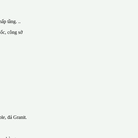
ấp tầng. ..
 ốc, công sở
le, đá Granit.