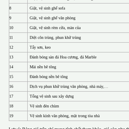
8
Giặt, vệ sinh ghế sofa
9
Giặt, vệ sinh ghế văn phòng
10
Giặt, vệ sinh rèm cửa, màn của
11
Diệt côn trùng, phun khử trùng
12
Tẩy sơn, keo
13
Đánh bóng sàn đá Hoa cương, đá Marble
14
Mài nền bê tông
15
Đánh bóng nền bê tông
16
Dịch vụ phun khử trùng văn phòng, nhà máy,…
17
Tổng vệ sinh sau xây dựng
18
Vệ sinh đèn chùm
19
Vệ sinh kính văn phòng, mặt trong tòa nhà