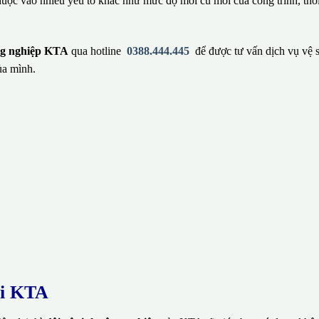
huộc vào nhiều yếu tố khác như mức độ mới cũ mới của công trình, thờ
ông nghiệp KTA
qua hotline
0388.444.445
để được tư vấn dịch vụ vệ 
ủa mình.
ại KTA