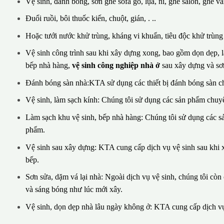
Vệ sinh, đánh bóng, sơn ghế sofa gỗ, lụa, nỉ, ghế salon, ghế vă
Đuổi ruồi, bôi thuốc kiến, chuột, gián, . ..
Hoặc tưới nước khử trùng, kháng vi khuẩn, tiêu độc khử trùng v
Vệ sinh công trình sau khi xây dựng xong, bao gồm dọn dẹp, là
bếp nhà hàng,
vệ sinh công nghiệp nhà ở
sau xây dựng và sơn
Đánh bóng sàn nhà:KTA sử dụng các thiết bị đánh bóng sàn c
Vệ sinh, làm sạch kính: Chúng tôi sử dụng các sản phẩm chuyê
Làm sạch khu vệ sinh, bếp nhà hàng: Chúng tôi sử dụng các 
phẩm.
Vệ sinh sau xây dựng: KTA cung cấp dịch vụ vệ sinh sau khi x
bếp.
Sơn sửa, dặm vá lại nhà: Ngoài dịch vụ vệ sinh, chúng tôi cò
và sáng bóng như lúc mới xây.
Vệ sinh, dọn dẹp nhà lâu ngày không ở: KTA cung cấp dịch vụ 