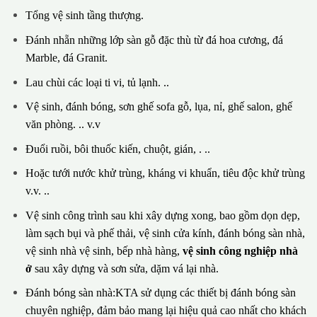
Tổng vệ sinh tầng thượng.
Đánh nhẵn những lớp sàn gỗ đặc thù từ đá hoa cương, đá
Marble, đá Granit.
Lau chùi các loại ti vi, tủ lạnh. ..
Vệ sinh, đánh bóng, sơn ghế sofa gỗ, lụa, nỉ, ghế salon, ghế
văn phòng. .. v.v
Đuổi ruồi, bôi thuốc kiến, chuột, gián, . ..
Hoặc tưới nước khử trùng, kháng vi khuẩn, tiêu độc khử trùng
v.v. ..
Vệ sinh công trình sau khi xây dựng xong, bao gồm dọn dẹp,
làm sạch bụi và phế thải, vệ sinh cửa kính, đánh bóng sàn nhà,
vệ sinh nhà vệ sinh, bếp nhà hàng,
vệ sinh công nghiệp nhà
ở
sau xây dựng và sơn sửa, dặm vá lại nhà.
Đánh bóng sàn nhà:KTA sử dụng các thiết bị đánh bóng sàn
chuyên nghiệp, đảm bảo mang lại hiệu quả cao nhất cho khách