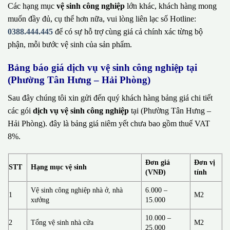
Các hạng mục
vệ sinh công nghiệp
lớn khác, khách hàng mong
muốn đầy đủ, cụ thể hơn nữa, vui lòng liên lạc số Hotline:
0388.444.445
để có sự hỗ trợ cùng giá cả chính xác từng bộ
phận, mỗi bước vệ sinh của sản phẩm.
Bảng báo giá dịch vụ vệ sinh công nghiệp tại
(Phường Tân Hưng – Hải Phòng)
Sau đây chúng tôi xin gửi đến quý khách hàng bảng giá chi tiết
các gói
dịch vụ vệ sinh công nghiệp
tại (Phường Tân Hưng –
Hải Phòng). đây là bảng giá niêm yết chưa bao gồm thuế VAT
8%.
Đơn giá
Đơn vị
STT
Hạng mục vệ sinh
(VNĐ)
tính
Vệ sinh công nghiệp nhà ở, nhà
6.000 –
1
M2
xưởng
15.000
10.000 –
2
Tổng vệ sinh nhà cửa
M2
25.000