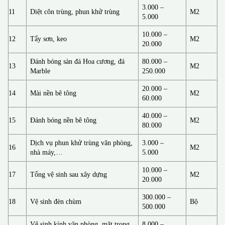
3.000 –
11
Diệt côn trùng, phun khử trùng
M2
5.000
10.000 –
12
Tẩy sơn, keo
M2
20.000
Đánh bóng sàn đá Hoa cương, đá
80.000 –
13
M2
Marble
250.000
20.000 –
14
Mài nền bê tông
M2
60.000
40.000 –
15
Đánh bóng nền bê tông
M2
80.000
Dịch vụ phun khử trùng văn phòng,
3.000 –
16
M2
nhà máy,…
5.000
10.000 –
17
Tổng vệ sinh sau xây dựng
M2
20.000
300.000 –
18
Vệ sinh đèn chùm
Bộ
500.000
Vệ sinh kính văn phòng, mặt trong
8.000 –