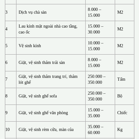
8.000 –
3
Dịch vụ chà sàn
M2
15.000
Lau kính mặt ngoài nhà cao tầng,
15.000 –
4
M2
cao ốc
30.000
10.000 –
5
Vệ sinh kính
M2
15.000
8.000 –
6
Giặt, vệ sinh thảm trải sàn
M2
15.000
Giặt, vệ sinh thảm trang trí, thảm
250.000 –
7
Tấm
lót ghế
350.000
250.000 –
8
Giặt, vệ sinh ghế sofa
Bộ
350.000
15.000 –
9
Giặt, vệ sinh ghế văn phòng
Chiếc
35.000
35.000 –
10
Giặt, vệ sinh rèm cửa, màn của
Kg
60.000