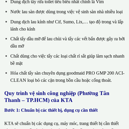
Dung dịch tẩy rửa toilet tiêu biểu nhất chính là Vim
Nước lau sàn được dùng trong việc vệ sinh sàn nhà nhiều loại
Dung dịch lau kính như Cif, Sumo, Lix,… tạo độ trong và lấp
lánh cho kính
Chất tẩy dầu mỡ để lau chùi và tẩy các vết bẩn được gây ra bởi
dầu mỡ
Chất dùng cho việc tẩy các loại chất rỉ sắt giúp làm sạch nhanh
bề mặt
Hóa chất tẩy sàn chuyên dụng goodmaid PRO GMP 200 ACI-
CLEAN loại bỏ các cặn trong bồn cầu hoặc cống thoát.
Quy trình vệ sinh công nghiệp (Phường Tân
Thanh – TP.HCM) của KTA
Bước 1: Chuẩn bị các thiết bị, dụng cụ cần thiết
KTA sẽ chuẩn bị các dụng cụ, máy móc, trang thiết bị cần thiết