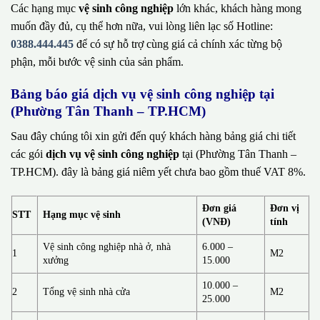
Các hạng mục
vệ sinh công nghiệp
lớn khác, khách hàng mong
muốn đầy đủ, cụ thể hơn nữa, vui lòng liên lạc số Hotline:
0388.444.445
để có sự hỗ trợ cùng giá cả chính xác từng bộ
phận, mỗi bước vệ sinh của sản phẩm.
Bảng báo giá dịch vụ vệ sinh công nghiệp tại
(Phường Tân Thanh – TP.HCM)
Sau đây chúng tôi xin gửi đến quý khách hàng bảng giá chi tiết
các gói
dịch vụ vệ sinh công nghiệp
tại (Phường Tân Thanh –
TP.HCM). đây là bảng giá niêm yết chưa bao gồm thuế VAT 8%.
Đơn giá
Đơn vị
STT
Hạng mục vệ sinh
(VNĐ)
tính
Vệ sinh công nghiệp nhà ở, nhà
6.000 –
1
M2
xưởng
15.000
10.000 –
2
Tổng vệ sinh nhà cửa
M2
25.000