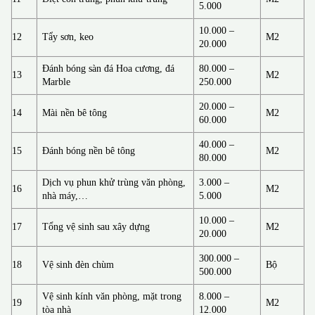
5.000
10.000 –
12
Tẩy sơn, keo
M2
20.000
Đánh bóng sàn đá Hoa cương, đá
80.000 –
13
M2
Marble
250.000
20.000 –
14
Mài nền bê tông
M2
60.000
40.000 –
15
Đánh bóng nền bê tông
M2
80.000
Dịch vụ phun khử trùng văn phòng,
3.000 –
16
M2
nhà máy,…
5.000
10.000 –
17
Tổng vệ sinh sau xây dựng
M2
20.000
300.000 –
18
Vệ sinh đèn chùm
Bộ
500.000
Vệ sinh kính văn phòng, mặt trong
8.000 –
19
M2
tòa nhà
12.000