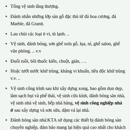
Tổng vệ sinh tầng thượng.
Đánh nhẵn những lớp sàn gỗ đặc thù từ đá hoa cương, đá
Marble, đá Granit.
Lau chùi các loại ti vi, tủ lạnh. ..
Vệ sinh, đánh bóng, sơn ghế sofa gỗ, lụa, nỉ, ghế salon, ghế
văn phòng. .. v.v
Đuổi ruồi, bôi thuốc kiến, chuột, gián, . ..
Hoặc tưới nước khử trùng, kháng vi khuẩn, tiêu độc khử trùng
v.v. ..
Vệ sinh công trình sau khi xây dựng xong, bao gồm dọn dẹp,
làm sạch bụi và phế thải, vệ sinh cửa kính, đánh bóng sàn nhà,
vệ sinh nhà vệ sinh, bếp nhà hàng,
vệ sinh công nghiệp nhà
ở
sau xây dựng và sơn sửa, dặm vá lại nhà.
Đánh bóng sàn nhà:KTA sử dụng các thiết bị đánh bóng sàn
chuyên nghiệp, đảm bảo mang lại hiệu quả cao nhất cho khách