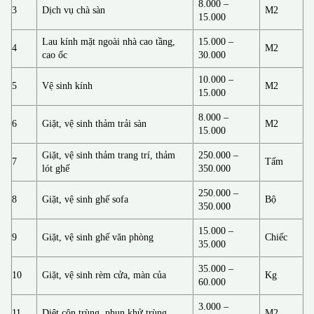
8.000 –
3
Dịch vụ chà sàn
M2
15.000
Lau kính mặt ngoài nhà cao tầng,
15.000 –
4
M2
cao ốc
30.000
10.000 –
5
Vệ sinh kính
M2
15.000
8.000 –
6
Giặt, vệ sinh thảm trải sàn
M2
15.000
Giặt, vệ sinh thảm trang trí, thảm
250.000 –
7
Tấm
lót ghế
350.000
250.000 –
8
Giặt, vệ sinh ghế sofa
Bộ
350.000
15.000 –
9
Giặt, vệ sinh ghế văn phòng
Chiếc
35.000
35.000 –
10
Giặt, vệ sinh rèm cửa, màn của
Kg
60.000
3.000 –
11
Diệt côn trùng, phun khử trùng
M2