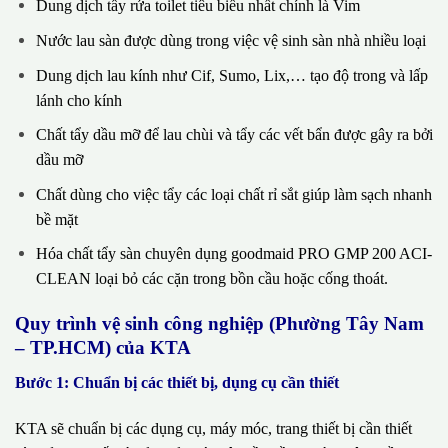
Dung dịch tẩy rửa toilet tiêu biểu nhất chính là Vim
Nước lau sàn được dùng trong việc vệ sinh sàn nhà nhiều loại
Dung dịch lau kính như Cif, Sumo, Lix,… tạo độ trong và lấp
lánh cho kính
Chất tẩy dầu mỡ để lau chùi và tẩy các vết bẩn được gây ra bởi
dầu mỡ
Chất dùng cho việc tẩy các loại chất rỉ sắt giúp làm sạch nhanh
bề mặt
Hóa chất tẩy sàn chuyên dụng goodmaid PRO GMP 200 ACI-
CLEAN loại bỏ các cặn trong bồn cầu hoặc cống thoát.
Quy trình vệ sinh công nghiệp (Phường Tây Nam
– TP.HCM) của KTA
Bước 1: Chuẩn bị các thiết bị, dụng cụ cần thiết
KTA sẽ chuẩn bị các dụng cụ, máy móc, trang thiết bị cần thiết