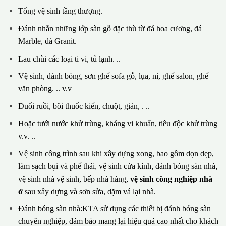
Tổng vệ sinh tầng thượng.
Đánh nhẵn những lớp sàn gỗ đặc thù từ đá hoa cương, đá
Marble, đá Granit.
Lau chùi các loại ti vi, tủ lạnh. ..
Vệ sinh, đánh bóng, sơn ghế sofa gỗ, lụa, nỉ, ghế salon, ghế
văn phòng. .. v.v
Đuổi ruồi, bôi thuốc kiến, chuột, gián, . ..
Hoặc tưới nước khử trùng, kháng vi khuẩn, tiêu độc khử trùng
v.v. ..
Vệ sinh công trình sau khi xây dựng xong, bao gồm dọn dẹp,
làm sạch bụi và phế thải, vệ sinh cửa kính, đánh bóng sàn nhà,
vệ sinh nhà vệ sinh, bếp nhà hàng,
vệ sinh công nghiệp nhà
ở
sau xây dựng và sơn sửa, dặm vá lại nhà.
Đánh bóng sàn nhà:KTA sử dụng các thiết bị đánh bóng sàn
chuyên nghiệp, đảm bảo mang lại hiệu quả cao nhất cho khách