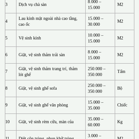
8.000 –
3
Dịch vụ chà sàn
M2
15.000
Lau kính mặt ngoài nhà cao tầng,
15.000 –
4
M2
cao ốc
30.000
10.000 –
5
Vệ sinh kính
M2
15.000
8.000 –
6
Giặt, vệ sinh thảm trải sàn
M2
15.000
Giặt, vệ sinh thảm trang trí, thảm
250.000 –
7
Tấm
lót ghế
350.000
250.000 –
8
Giặt, vệ sinh ghế sofa
Bộ
350.000
15.000 –
9
Giặt, vệ sinh ghế văn phòng
Chiếc
35.000
35.000 –
10
Giặt, vệ sinh rèm cửa, màn của
Kg
60.000
3.000 –
11
Diệt côn trùng, phun khử trùng
M2