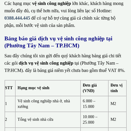
Các hạng mục
vệ sinh công nghiệp
lớn khác, khách hàng mong
muốn đầy đủ, cụ thể hơn nữa, vui lòng liên lạc số Hotline:
0388.444.445
để có sự hỗ trợ cùng giá cả chính xác từng bộ
phận, mỗi bước vệ sinh của sản phẩm.
Bảng báo giá dịch vụ vệ sinh công nghiệp tại
(Phường Tây Nam – TP.HCM)
Sau đây chúng tôi xin gửi đến quý khách hàng bảng giá chi tiết
các gói
dịch vụ vệ sinh công nghiệp
tại (Phường Tây Nam –
TP.HCM). đây là bảng giá niêm yết chưa bao gồm thuế VAT 8%.
Đơn giá
Đơn vị
STT
Hạng mục vệ sinh
(VNĐ)
tính
Vệ sinh công nghiệp nhà ở, nhà
6.000 –
1
M2
xưởng
15.000
10.000 –
2
Tổng vệ sinh nhà cửa
M2
25.000