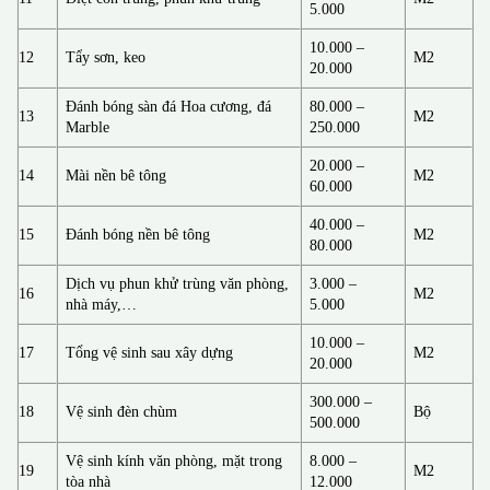
5.000
10.000 –
12
Tẩy sơn, keo
M2
20.000
Đánh bóng sàn đá Hoa cương, đá
80.000 –
13
M2
Marble
250.000
20.000 –
14
Mài nền bê tông
M2
60.000
40.000 –
15
Đánh bóng nền bê tông
M2
80.000
Dịch vụ phun khử trùng văn phòng,
3.000 –
16
M2
nhà máy,…
5.000
10.000 –
17
Tổng vệ sinh sau xây dựng
M2
20.000
300.000 –
18
Vệ sinh đèn chùm
Bộ
500.000
Vệ sinh kính văn phòng, mặt trong
8.000 –
19
M2
tòa nhà
12.000