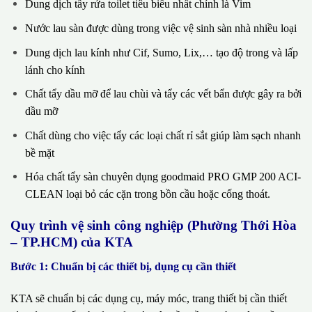
Dung dịch tẩy rửa toilet tiêu biểu nhất chính là Vim
Nước lau sàn được dùng trong việc vệ sinh sàn nhà nhiều loại
Dung dịch lau kính như Cif, Sumo, Lix,… tạo độ trong và lấp
lánh cho kính
Chất tẩy dầu mỡ để lau chùi và tẩy các vết bẩn được gây ra bởi
dầu mỡ
Chất dùng cho việc tẩy các loại chất rỉ sắt giúp làm sạch nhanh
bề mặt
Hóa chất tẩy sàn chuyên dụng goodmaid PRO GMP 200 ACI-
CLEAN loại bỏ các cặn trong bồn cầu hoặc cống thoát.
Quy trình vệ sinh công nghiệp (Phường Thới Hòa
– TP.HCM) của KTA
Bước 1: Chuẩn bị các thiết bị, dụng cụ cần thiết
KTA sẽ chuẩn bị các dụng cụ, máy móc, trang thiết bị cần thiết