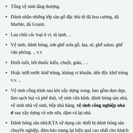
Tổng vệ sinh tầng thượng.
Đánh nhẵn những lớp sàn gỗ đặc thù từ đá hoa cương, đá
Marble, đá Granit.
Lau chùi các loại ti vi, tủ lạnh. ..
Vệ sinh, đánh bóng, sơn ghế sofa gỗ, lụa, nỉ, ghế salon, ghế
văn phòng. .. v.v
Đuổi ruồi, bôi thuốc kiến, chuột, gián, . ..
Hoặc tưới nước khử trùng, kháng vi khuẩn, tiêu độc khử trùng
v.v. ..
Vệ sinh công trình sau khi xây dựng xong, bao gồm dọn dẹp,
làm sạch bụi và phế thải, vệ sinh cửa kính, đánh bóng sàn nhà,
vệ sinh nhà vệ sinh, bếp nhà hàng,
vệ sinh công nghiệp nhà
ở
sau xây dựng và sơn sửa, dặm vá lại nhà.
Đánh bóng sàn nhà:KTA sử dụng các thiết bị đánh bóng sàn
chuyên nghiệp, đảm bảo mang lại hiệu quả cao nhất cho khách