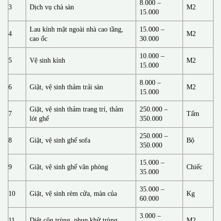
8.000 –
3
Dịch vụ chà sàn
M2
15.000
Lau kính mặt ngoài nhà cao tầng,
15.000 –
4
M2
cao ốc
30.000
10.000 –
5
Vệ sinh kính
M2
15.000
8.000 –
6
Giặt, vệ sinh thảm trải sàn
M2
15.000
Giặt, vệ sinh thảm trang trí, thảm
250.000 –
7
Tấm
lót ghế
350.000
250.000 –
8
Giặt, vệ sinh ghế sofa
Bộ
350.000
15.000 –
9
Giặt, vệ sinh ghế văn phòng
Chiếc
35.000
35.000 –
10
Giặt, vệ sinh rèm cửa, màn của
Kg
60.000
3.000 –
11
Diệt côn trùng, phun khử trùng
M2