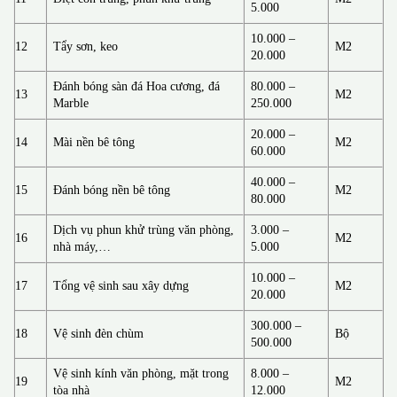
5.000
10.000 –
12
Tẩy sơn, keo
M2
20.000
Đánh bóng sàn đá Hoa cương, đá
80.000 –
13
M2
Marble
250.000
20.000 –
14
Mài nền bê tông
M2
60.000
40.000 –
15
Đánh bóng nền bê tông
M2
80.000
Dịch vụ phun khử trùng văn phòng,
3.000 –
16
M2
nhà máy,…
5.000
10.000 –
17
Tổng vệ sinh sau xây dựng
M2
20.000
300.000 –
18
Vệ sinh đèn chùm
Bộ
500.000
Vệ sinh kính văn phòng, mặt trong
8.000 –
19
M2
tòa nhà
12.000