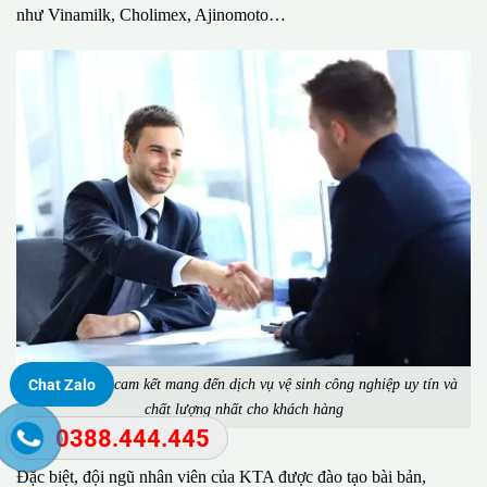
như Vinamilk, Cholimex, Ajinomoto…
Công ty KTA cam kết mang đến dịch vụ vệ sinh công nghiệp uy tín và
Chat Zalo
chất lượng nhất cho khách hàng
0388.444.445
Đặc biệt, đội ngũ nhân viên của KTA được đào tạo bài bản,