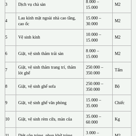
8.000 –
3
Dịch vụ chà sàn
M2
15.000
Lau kính mặt ngoài nhà cao tầng,
15.000 –
4
M2
cao ốc
30.000
10.000 –
5
Vệ sinh kính
M2
15.000
8.000 –
6
Giặt, vệ sinh thảm trải sàn
M2
15.000
Giặt, vệ sinh thảm trang trí, thảm
250.000 –
7
Tấm
lót ghế
350.000
250.000 –
8
Giặt, vệ sinh ghế sofa
Bộ
350.000
15.000 –
9
Giặt, vệ sinh ghế văn phòng
Chiếc
35.000
35.000 –
10
Giặt, vệ sinh rèm cửa, màn của
Kg
60.000
3.000 –
11
Diệt côn trùng, phun khử trùng
M2