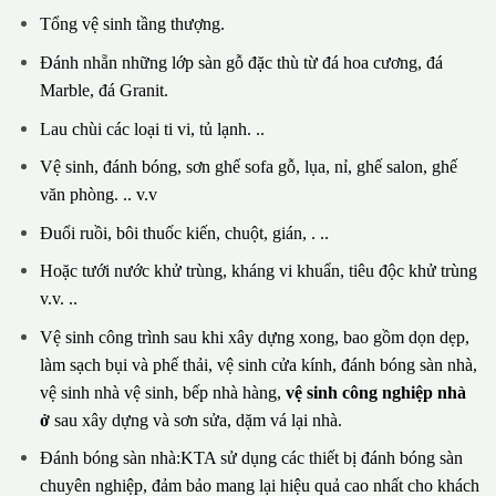
Tổng vệ sinh tầng thượng.
Đánh nhẵn những lớp sàn gỗ đặc thù từ đá hoa cương, đá
Marble, đá Granit.
Lau chùi các loại ti vi, tủ lạnh. ..
Vệ sinh, đánh bóng, sơn ghế sofa gỗ, lụa, nỉ, ghế salon, ghế
văn phòng. .. v.v
Đuổi ruồi, bôi thuốc kiến, chuột, gián, . ..
Hoặc tưới nước khử trùng, kháng vi khuẩn, tiêu độc khử trùng
v.v. ..
Vệ sinh công trình sau khi xây dựng xong, bao gồm dọn dẹp,
làm sạch bụi và phế thải, vệ sinh cửa kính, đánh bóng sàn nhà,
vệ sinh nhà vệ sinh, bếp nhà hàng,
vệ sinh công nghiệp nhà
ở
sau xây dựng và sơn sửa, dặm vá lại nhà.
Đánh bóng sàn nhà:KTA sử dụng các thiết bị đánh bóng sàn
chuyên nghiệp, đảm bảo mang lại hiệu quả cao nhất cho khách