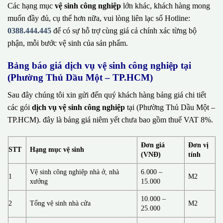
Các hạng mục
vệ sinh công nghiệp
lớn khác, khách hàng mong
muốn đầy đủ, cụ thể hơn nữa, vui lòng liên lạc số Hotline:
0388.444.445
để có sự hỗ trợ cùng giá cả chính xác từng bộ
phận, mỗi bước vệ sinh của sản phẩm.
Bảng báo giá dịch vụ vệ sinh công nghiệp tại
(Phường Thủ Dầu Một – TP.HCM)
Sau đây chúng tôi xin gửi đến quý khách hàng bảng giá chi tiết
các gói
dịch vụ vệ sinh công nghiệp
tại (Phường Thủ Dầu Một –
TP.HCM). đây là bảng giá niêm yết chưa bao gồm thuế VAT 8%.
Đơn giá
Đơn vị
STT
Hạng mục vệ sinh
(VNĐ)
tính
Vệ sinh công nghiệp nhà ở, nhà
6.000 –
1
M2
xưởng
15.000
10.000 –
2
Tổng vệ sinh nhà cửa
M2
25.000