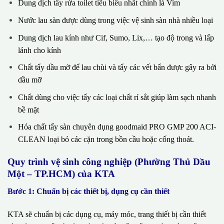
Dung dịch tẩy rửa toilet tiêu biểu nhất chính là Vim
Nước lau sàn được dùng trong việc vệ sinh sàn nhà nhiều loại
Dung dịch lau kính như Cif, Sumo, Lix,… tạo độ trong và lấp
lánh cho kính
Chất tẩy dầu mỡ để lau chùi và tẩy các vết bẩn được gây ra bởi
dầu mỡ
Chất dùng cho việc tẩy các loại chất rỉ sắt giúp làm sạch nhanh
bề mặt
Hóa chất tẩy sàn chuyên dụng goodmaid PRO GMP 200 ACI-
CLEAN loại bỏ các cặn trong bồn cầu hoặc cống thoát.
Quy trình vệ sinh công nghiệp (Phường Thủ Dầu
Một – TP.HCM) của KTA
Bước 1: Chuẩn bị các thiết bị, dụng cụ cần thiết
KTA sẽ chuẩn bị các dụng cụ, máy móc, trang thiết bị cần thiết