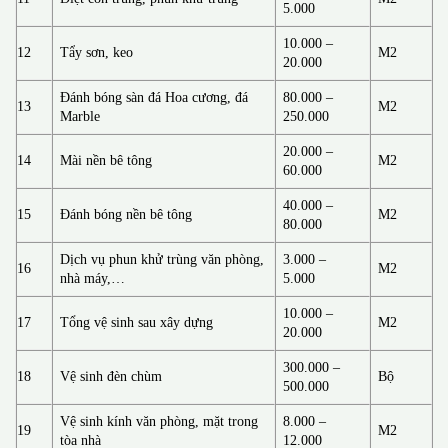
5.000
10.000 –
12
Tẩy sơn, keo
M2
20.000
Đánh bóng sàn đá Hoa cương, đá
80.000 –
13
M2
Marble
250.000
20.000 –
14
Mài nền bê tông
M2
60.000
40.000 –
15
Đánh bóng nền bê tông
M2
80.000
Dịch vụ phun khử trùng văn phòng,
3.000 –
16
M2
nhà máy,…
5.000
10.000 –
17
Tổng vệ sinh sau xây dựng
M2
20.000
300.000 –
18
Vệ sinh đèn chùm
Bộ
500.000
Vệ sinh kính văn phòng, mặt trong
8.000 –
19
M2
tòa nhà
12.000