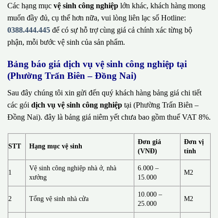
Các hạng mục
vệ sinh công nghiệp
lớn khác, khách hàng mong
muốn đầy đủ, cụ thể hơn nữa, vui lòng liên lạc số Hotline:
0388.444.445
để có sự hỗ trợ cùng giá cả chính xác từng bộ
phận, mỗi bước vệ sinh của sản phẩm.
Bảng báo giá dịch vụ vệ sinh công nghiệp tại
(Phường Trấn Biên – Đồng Nai)
Sau đây chúng tôi xin gửi đến quý khách hàng bảng giá chi tiết
các gói
dịch vụ vệ sinh công nghiệp
tại (Phường Trấn Biên –
Đồng Nai). đây là bảng giá niêm yết chưa bao gồm thuế VAT 8%.
Đơn giá
Đơn vị
STT
Hạng mục vệ sinh
(VNĐ)
tính
Vệ sinh công nghiệp nhà ở, nhà
6.000 –
1
M2
xưởng
15.000
10.000 –
2
Tổng vệ sinh nhà cửa
M2
25.000