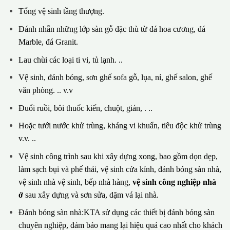
Tổng vệ sinh tầng thượng.
Đánh nhẵn những lớp sàn gỗ đặc thù từ đá hoa cương, đá
Marble, đá Granit.
Lau chùi các loại ti vi, tủ lạnh. ..
Vệ sinh, đánh bóng, sơn ghế sofa gỗ, lụa, nỉ, ghế salon, ghế
văn phòng. .. v.v
Đuổi ruồi, bôi thuốc kiến, chuột, gián, . ..
Hoặc tưới nước khử trùng, kháng vi khuẩn, tiêu độc khử trùng
v.v. ..
Vệ sinh công trình sau khi xây dựng xong, bao gồm dọn dẹp,
làm sạch bụi và phế thải, vệ sinh cửa kính, đánh bóng sàn nhà,
vệ sinh nhà vệ sinh, bếp nhà hàng,
vệ sinh công nghiệp nhà
ở
sau xây dựng và sơn sửa, dặm vá lại nhà.
Đánh bóng sàn nhà:KTA sử dụng các thiết bị đánh bóng sàn
chuyên nghiệp, đảm bảo mang lại hiệu quả cao nhất cho khách