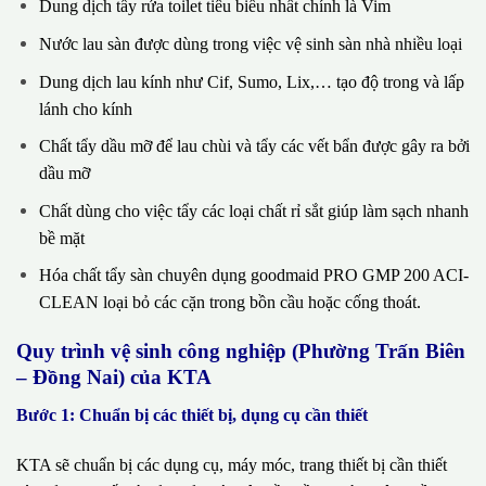
Dung dịch tẩy rửa toilet tiêu biểu nhất chính là Vim
Nước lau sàn được dùng trong việc vệ sinh sàn nhà nhiều loại
Dung dịch lau kính như Cif, Sumo, Lix,… tạo độ trong và lấp
lánh cho kính
Chất tẩy dầu mỡ để lau chùi và tẩy các vết bẩn được gây ra bởi
dầu mỡ
Chất dùng cho việc tẩy các loại chất rỉ sắt giúp làm sạch nhanh
bề mặt
Hóa chất tẩy sàn chuyên dụng goodmaid PRO GMP 200 ACI-
CLEAN loại bỏ các cặn trong bồn cầu hoặc cống thoát.
Quy trình vệ sinh công nghiệp (Phường Trấn Biên
– Đồng Nai) của KTA
Bước 1: Chuẩn bị các thiết bị, dụng cụ cần thiết
KTA sẽ chuẩn bị các dụng cụ, máy móc, trang thiết bị cần thiết