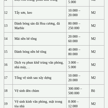
5.000
10.000 –
12
Tẩy sơn, keo
M2
20.000
Đánh bóng sàn đá Hoa cương, đá
80.000 –
13
M2
Marble
250.000
20.000 –
14
Mài nền bê tông
M2
60.000
40.000 –
15
Đánh bóng nền bê tông
M2
80.000
Dịch vụ phun khử trùng văn phòng,
3.000 –
16
M2
nhà máy,…
5.000
10.000 –
17
Tổng vệ sinh sau xây dựng
M2
20.000
300.000 –
18
Vệ sinh đèn chùm
Bộ
500.000
Vệ sinh kính văn phòng, mặt trong
8.000 –
19
M2
tòa nhà
12.000