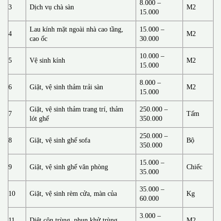
8.000 –
3
Dịch vụ chà sàn
M2
15.000
Lau kính mặt ngoài nhà cao tầng,
15.000 –
4
M2
cao ốc
30.000
10.000 –
5
Vệ sinh kính
M2
15.000
8.000 –
6
Giặt, vệ sinh thảm trải sàn
M2
15.000
Giặt, vệ sinh thảm trang trí, thảm
250.000 –
7
Tấm
lót ghế
350.000
250.000 –
8
Giặt, vệ sinh ghế sofa
Bộ
350.000
15.000 –
9
Giặt, vệ sinh ghế văn phòng
Chiếc
35.000
35.000 –
10
Giặt, vệ sinh rèm cửa, màn của
Kg
60.000
3.000 –
11
Diệt côn trùng, phun khử trùng
M2