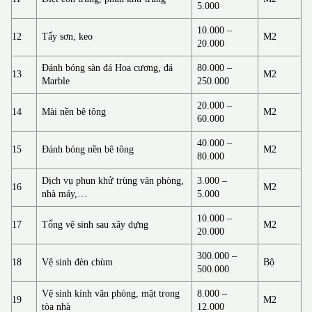
5.000
10.000 –
12
Tẩy sơn, keo
M2
20.000
Đánh bóng sàn đá Hoa cương, đá
80.000 –
13
M2
Marble
250.000
20.000 –
14
Mài nền bê tông
M2
60.000
40.000 –
15
Đánh bóng nền bê tông
M2
80.000
Dịch vụ phun khử trùng văn phòng,
3.000 –
16
M2
nhà máy,…
5.000
10.000 –
17
Tổng vệ sinh sau xây dựng
M2
20.000
300.000 –
18
Vệ sinh đèn chùm
Bộ
500.000
Vệ sinh kính văn phòng, mặt trong
8.000 –
19
M2
tòa nhà
12.000