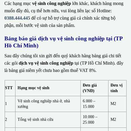
Các hạng mục
vệ sinh công nghiệp
lớn khác, khách hàng mong
muốn đầy đủ, cụ thể hơn nữa, vui lòng liên lạc số Hotline:
0388.444.445
để có sự hỗ trợ cùng giá cả chính xác từng bộ
phận, mỗi bước vệ sinh của sản phẩm.
Bảng báo giá dịch vụ vệ sinh công nghiệp tại (TP
Hồ Chí Minh)
Sau đây chúng tôi xin gửi đến quý khách hàng bảng giá chi tiết
các gói
dịch vụ vệ sinh công nghiệp
tại (TP Hồ Chí Minh). đây
là bảng giá niêm yết chưa bao gồm thuế VAT 8%.
Đơn giá
Đơn vị
STT
Hạng mục vệ sinh
(VNĐ)
tính
Vệ sinh công nghiệp nhà ở, nhà
6.000 –
1
M2
xưởng
15.000
10.000 –
2
Tổng vệ sinh nhà cửa
M2
25.000