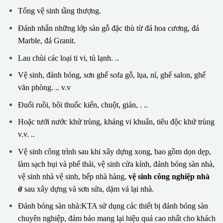
Tổng vệ sinh tầng thượng.
Đánh nhẵn những lớp sàn gỗ đặc thù từ đá hoa cương, đá
Marble, đá Granit.
Lau chùi các loại ti vi, tủ lạnh. ..
Vệ sinh, đánh bóng, sơn ghế sofa gỗ, lụa, nỉ, ghế salon, ghế
văn phòng. .. v.v
Đuổi ruồi, bôi thuốc kiến, chuột, gián, . ..
Hoặc tưới nước khử trùng, kháng vi khuẩn, tiêu độc khử trùng
v.v. ..
Vệ sinh công trình sau khi xây dựng xong, bao gồm dọn dẹp,
làm sạch bụi và phế thải, vệ sinh cửa kính, đánh bóng sàn nhà,
vệ sinh nhà vệ sinh, bếp nhà hàng,
vệ sinh công nghiệp nhà
ở
sau xây dựng và sơn sửa, dặm vá lại nhà.
Đánh bóng sàn nhà:KTA sử dụng các thiết bị đánh bóng sàn
chuyên nghiệp, đảm bảo mang lại hiệu quả cao nhất cho khách