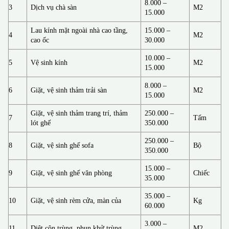
8.000 –
3
Dịch vụ chà sàn
M2
15.000
Lau kính mặt ngoài nhà cao tầng,
15.000 –
4
M2
cao ốc
30.000
10.000 –
5
Vệ sinh kính
M2
15.000
8.000 –
6
Giặt, vệ sinh thảm trải sàn
M2
15.000
Giặt, vệ sinh thảm trang trí, thảm
250.000 –
7
Tấm
lót ghế
350.000
250.000 –
8
Giặt, vệ sinh ghế sofa
Bộ
350.000
15.000 –
9
Giặt, vệ sinh ghế văn phòng
Chiếc
35.000
35.000 –
10
Giặt, vệ sinh rèm cửa, màn của
Kg
60.000
3.000 –
11
Diệt côn trùng, phun khử trùng
M2