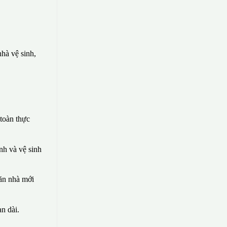
hà vệ sinh,
toàn thực
nh và vệ sinh
căn nhà mới
n dài.