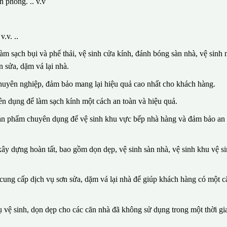
n phòng. .. v.v
.v. ..
m sạch bụi và phế thải, vệ sinh cửa kính, đánh bóng sàn nhà, vệ sinh n
 sửa, dặm vá lại nhà.
huyên nghiệp, đảm bảo mang lại hiệu quả cao nhất cho khách hàng.
n dụng để làm sạch kính một cách an toàn và hiệu quả.
sản phẩm chuyên dụng để vệ sinh khu vực bếp nhà hàng và đảm bảo an 
ây dựng hoàn tất, bao gồm dọn dẹp, vệ sinh sàn nhà, vệ sinh khu vệ si
n cung cấp dịch vụ sơn sửa, dặm vá lại nhà để giúp khách hàng có một 
vệ sinh, dọn dẹp cho các căn nhà đã không sử dụng trong một thời gia