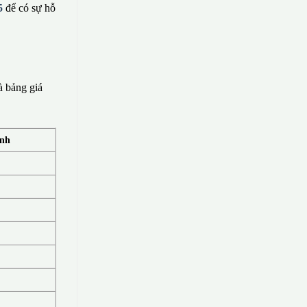
5
để có sự hỗ
à bảng giá
ính