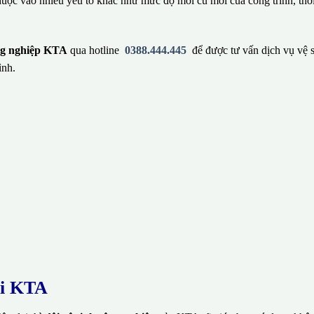
huộc vào nhiều yếu tố khác như mức độ mới cũ mới của công trình, thờ
ông nghiệp KTA
qua hotline
0388.444.445
để được tư vấn dịch vụ vệ 
ình.
ại KTA