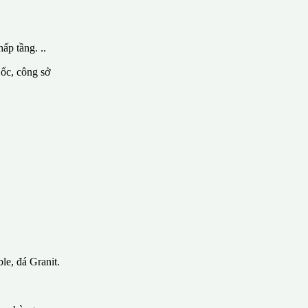
ấp tầng. ..
 ốc, công sở
le, đá Granit.