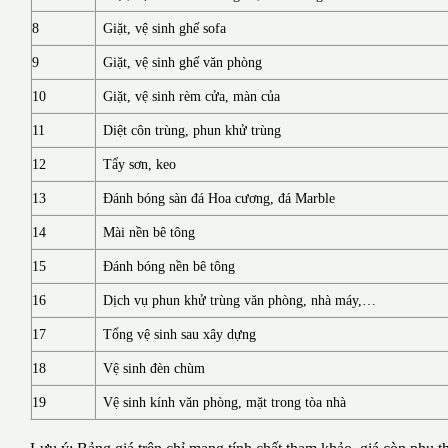
8
Giặt, vệ sinh ghế sofa
9
Giặt, vệ sinh ghế văn phòng
10
Giặt, vệ sinh rèm cửa, màn của
11
Diệt côn trùng, phun khử trùng
12
Tẩy sơn, keo
13
Đánh bóng sàn đá Hoa cương, đá Marble
14
Mài nền bê tông
15
Đánh bóng nền bê tông
16
Dịch vụ phun khử trùng văn phòng, nhà máy,…
17
Tổng vệ sinh sau xây dựng
18
Vệ sinh đèn chùm
19
Vệ sinh kính văn phòng, mặt trong tòa nhà