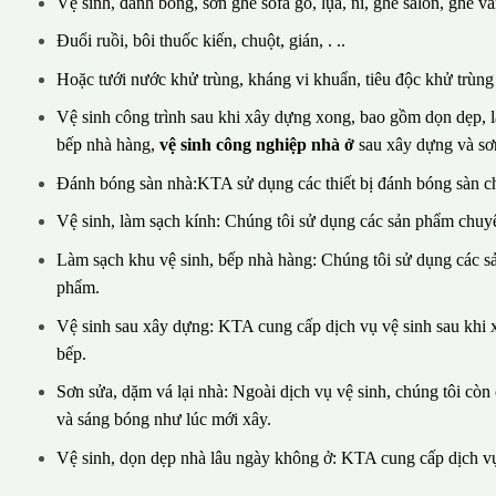
Vệ sinh, đánh bóng, sơn ghế sofa gỗ, lụa, nỉ, ghế salon, ghế vă
Đuổi ruồi, bôi thuốc kiến, chuột, gián, . ..
Hoặc tưới nước khử trùng, kháng vi khuẩn, tiêu độc khử trùng v
Vệ sinh công trình sau khi xây dựng xong, bao gồm dọn dẹp, là
bếp nhà hàng,
vệ sinh công nghiệp nhà ở
sau xây dựng và sơn
Đánh bóng sàn nhà:KTA sử dụng các thiết bị đánh bóng sàn c
Vệ sinh, làm sạch kính: Chúng tôi sử dụng các sản phẩm chuyê
Làm sạch khu vệ sinh, bếp nhà hàng: Chúng tôi sử dụng các 
phẩm.
Vệ sinh sau xây dựng: KTA cung cấp dịch vụ vệ sinh sau khi x
bếp.
Sơn sửa, dặm vá lại nhà: Ngoài dịch vụ vệ sinh, chúng tôi cò
và sáng bóng như lúc mới xây.
Vệ sinh, dọn dẹp nhà lâu ngày không ở: KTA cung cấp dịch vụ 