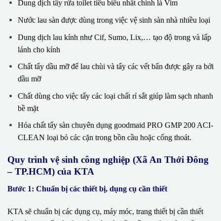
Dung dịch tẩy rửa toilet tiêu biểu nhất chính là Vim
Nước lau sàn được dùng trong việc vệ sinh sàn nhà nhiều loại
Dung dịch lau kính như Cif, Sumo, Lix,… tạo độ trong và lấp
lánh cho kính
Chất tẩy dầu mỡ để lau chùi và tẩy các vết bẩn được gây ra bởi
dầu mỡ
Chất dùng cho việc tẩy các loại chất rỉ sắt giúp làm sạch nhanh
bề mặt
Hóa chất tẩy sàn chuyên dụng goodmaid PRO GMP 200 ACI-
CLEAN loại bỏ các cặn trong bồn cầu hoặc cống thoát.
Quy trình vệ sinh công nghiệp (Xã An Thới Đông
– TP.HCM) của KTA
Bước 1: Chuẩn bị các thiết bị, dụng cụ cần thiết
KTA sẽ chuẩn bị các dụng cụ, máy móc, trang thiết bị cần thiết