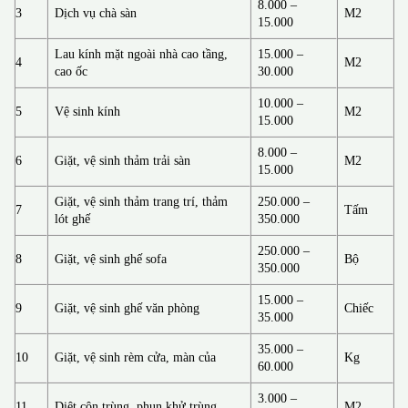
8.000 –
3
Dịch vụ chà sàn
M2
15.000
Lau kính mặt ngoài nhà cao tầng,
15.000 –
4
M2
cao ốc
30.000
10.000 –
5
Vệ sinh kính
M2
15.000
8.000 –
6
Giặt, vệ sinh thảm trải sàn
M2
15.000
Giặt, vệ sinh thảm trang trí, thảm
250.000 –
7
Tấm
lót ghế
350.000
250.000 –
8
Giặt, vệ sinh ghế sofa
Bộ
350.000
15.000 –
9
Giặt, vệ sinh ghế văn phòng
Chiếc
35.000
35.000 –
10
Giặt, vệ sinh rèm cửa, màn của
Kg
60.000
3.000 –
11
Diệt côn trùng, phun khử trùng
M2