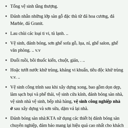
Tổng vệ sinh tầng thượng.
Đánh nhẵn những lớp sàn gỗ đặc thù từ đá hoa cương, đá
Marble, đá Granit.
Lau chùi các loại ti vi, tủ lạnh. ..
Vệ sinh, đánh bóng, sơn ghế sofa gỗ, lụa, nỉ, ghế salon, ghế
văn phòng. .. v.v
Đuổi ruồi, bôi thuốc kiến, chuột, gián, . ..
Hoặc tưới nước khử trùng, kháng vi khuẩn, tiêu độc khử trùng
v.v. ..
Vệ sinh công trình sau khi xây dựng xong, bao gồm dọn dẹp,
làm sạch bụi và phế thải, vệ sinh cửa kính, đánh bóng sàn nhà,
vệ sinh nhà vệ sinh, bếp nhà hàng,
vệ sinh công nghiệp nhà
ở
sau xây dựng và sơn sửa, dặm vá lại nhà.
Đánh bóng sàn nhà:KTA sử dụng các thiết bị đánh bóng sàn
chuyên nghiệp, đảm bảo mang lại hiệu quả cao nhất cho khách