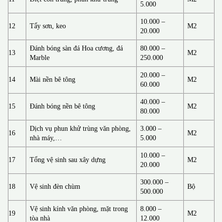
5.000
10.000 –
12
Tẩy sơn, keo
M2
20.000
Đánh bóng sàn đá Hoa cương, đá
80.000 –
13
M2
Marble
250.000
20.000 –
14
Mài nền bê tông
M2
60.000
40.000 –
15
Đánh bóng nền bê tông
M2
80.000
Dịch vụ phun khử trùng văn phòng,
3.000 –
16
M2
nhà máy,…
5.000
10.000 –
17
Tổng vệ sinh sau xây dựng
M2
20.000
300.000 –
18
Vệ sinh đèn chùm
Bộ
500.000
Vệ sinh kính văn phòng, mặt trong
8.000 –
19
M2
tòa nhà
12.000