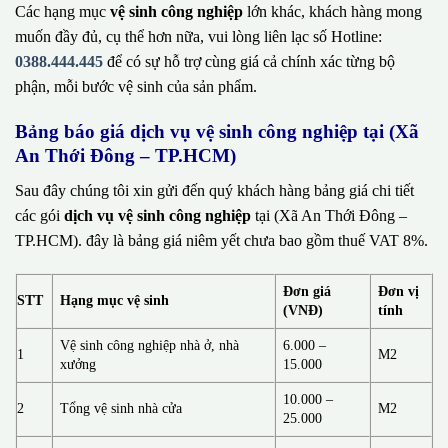
Các hạng mục
vệ sinh công nghiệp
lớn khác, khách hàng mong
muốn đầy đủ, cụ thể hơn nữa, vui lòng liên lạc số Hotline:
0388.444.445
để có sự hỗ trợ cùng giá cả chính xác từng bộ
phận, mỗi bước vệ sinh của sản phẩm.
Bảng báo giá dịch vụ vệ sinh công nghiệp tại (Xã
An Thới Đông – TP.HCM)
Sau đây chúng tôi xin gửi đến quý khách hàng bảng giá chi tiết
các gói
dịch vụ vệ sinh công nghiệp
tại (Xã An Thới Đông –
TP.HCM). đây là bảng giá niêm yết chưa bao gồm thuế VAT 8%.
Đơn giá
Đơn vị
STT
Hạng mục vệ sinh
(VNĐ)
tính
Vệ sinh công nghiệp nhà ở, nhà
6.000 –
1
M2
xưởng
15.000
10.000 –
2
Tổng vệ sinh nhà cửa
M2
25.000