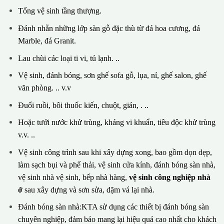
Tổng vệ sinh tầng thượng.
Đánh nhẵn những lớp sàn gỗ đặc thù từ đá hoa cương, đá
Marble, đá Granit.
Lau chùi các loại ti vi, tủ lạnh. ..
Vệ sinh, đánh bóng, sơn ghế sofa gỗ, lụa, nỉ, ghế salon, ghế
văn phòng. .. v.v
Đuổi ruồi, bôi thuốc kiến, chuột, gián, . ..
Hoặc tưới nước khử trùng, kháng vi khuẩn, tiêu độc khử trùng
v.v. ..
Vệ sinh công trình sau khi xây dựng xong, bao gồm dọn dẹp,
làm sạch bụi và phế thải, vệ sinh cửa kính, đánh bóng sàn nhà,
vệ sinh nhà vệ sinh, bếp nhà hàng,
vệ sinh công nghiệp nhà
ở
sau xây dựng và sơn sửa, dặm vá lại nhà.
Đánh bóng sàn nhà:KTA sử dụng các thiết bị đánh bóng sàn
chuyên nghiệp, đảm bảo mang lại hiệu quả cao nhất cho khách