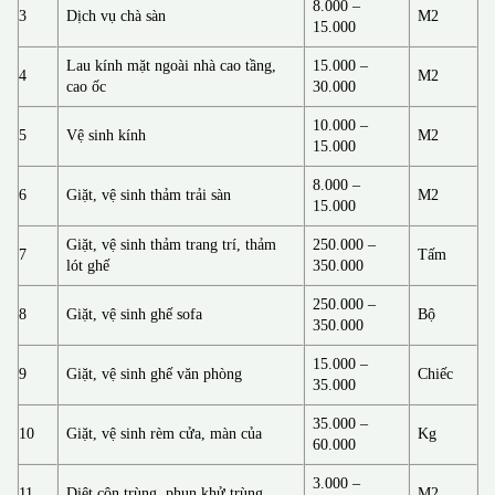
8.000 –
3
Dịch vụ chà sàn
M2
15.000
Lau kính mặt ngoài nhà cao tầng,
15.000 –
4
M2
cao ốc
30.000
10.000 –
5
Vệ sinh kính
M2
15.000
8.000 –
6
Giặt, vệ sinh thảm trải sàn
M2
15.000
Giặt, vệ sinh thảm trang trí, thảm
250.000 –
7
Tấm
lót ghế
350.000
250.000 –
8
Giặt, vệ sinh ghế sofa
Bộ
350.000
15.000 –
9
Giặt, vệ sinh ghế văn phòng
Chiếc
35.000
35.000 –
10
Giặt, vệ sinh rèm cửa, màn của
Kg
60.000
3.000 –
11
Diệt côn trùng, phun khử trùng
M2