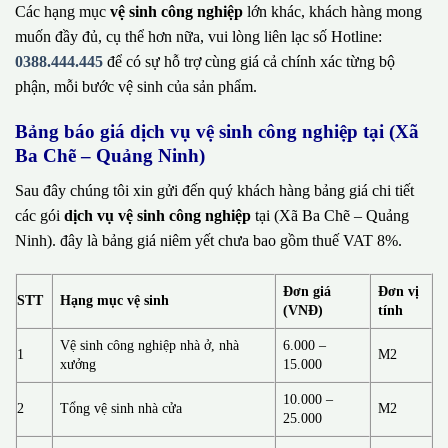
Các hạng mục
vệ sinh công nghiệp
lớn khác, khách hàng mong
muốn đầy đủ, cụ thể hơn nữa, vui lòng liên lạc số Hotline:
0388.444.445
để có sự hỗ trợ cùng giá cả chính xác từng bộ
phận, mỗi bước vệ sinh của sản phẩm.
Bảng báo giá dịch vụ vệ sinh công nghiệp tại (Xã
Ba Chẽ – Quảng Ninh)
Sau đây chúng tôi xin gửi đến quý khách hàng bảng giá chi tiết
các gói
dịch vụ vệ sinh công nghiệp
tại (Xã Ba Chẽ – Quảng
Ninh). đây là bảng giá niêm yết chưa bao gồm thuế VAT 8%.
Đơn giá
Đơn vị
STT
Hạng mục vệ sinh
(VNĐ)
tính
Vệ sinh công nghiệp nhà ở, nhà
6.000 –
1
M2
xưởng
15.000
10.000 –
2
Tổng vệ sinh nhà cửa
M2
25.000