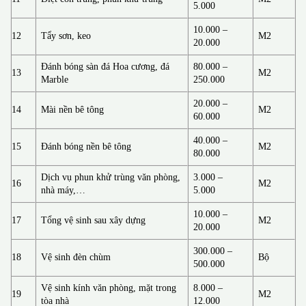
5.000
10.000 –
12
Tẩy sơn, keo
M2
20.000
Đánh bóng sàn đá Hoa cương, đá
80.000 –
13
M2
Marble
250.000
20.000 –
14
Mài nền bê tông
M2
60.000
40.000 –
15
Đánh bóng nền bê tông
M2
80.000
Dịch vụ phun khử trùng văn phòng,
3.000 –
16
M2
nhà máy,…
5.000
10.000 –
17
Tổng vệ sinh sau xây dựng
M2
20.000
300.000 –
18
Vệ sinh đèn chùm
Bộ
500.000
Vệ sinh kính văn phòng, mặt trong
8.000 –
19
M2
tòa nhà
12.000