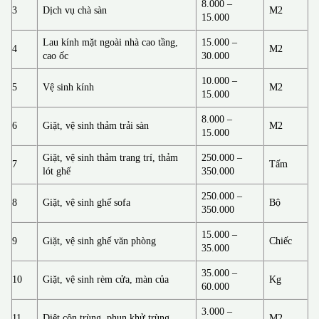
8.000 –
3
Dịch vụ chà sàn
M2
15.000
Lau kính mặt ngoài nhà cao tầng,
15.000 –
4
M2
cao ốc
30.000
10.000 –
5
Vệ sinh kính
M2
15.000
8.000 –
6
Giặt, vệ sinh thảm trải sàn
M2
15.000
Giặt, vệ sinh thảm trang trí, thảm
250.000 –
7
Tấm
lót ghế
350.000
250.000 –
8
Giặt, vệ sinh ghế sofa
Bộ
350.000
15.000 –
9
Giặt, vệ sinh ghế văn phòng
Chiếc
35.000
35.000 –
10
Giặt, vệ sinh rèm cửa, màn của
Kg
60.000
3.000 –
11
Diệt côn trùng, phun khử trùng
M2