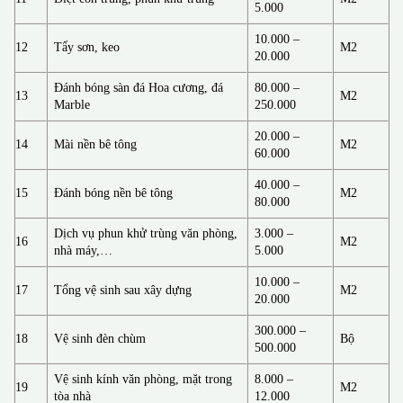
5.000
10.000 –
12
Tẩy sơn, keo
M2
20.000
Đánh bóng sàn đá Hoa cương, đá
80.000 –
13
M2
Marble
250.000
20.000 –
14
Mài nền bê tông
M2
60.000
40.000 –
15
Đánh bóng nền bê tông
M2
80.000
Dịch vụ phun khử trùng văn phòng,
3.000 –
16
M2
nhà máy,…
5.000
10.000 –
17
Tổng vệ sinh sau xây dựng
M2
20.000
300.000 –
18
Vệ sinh đèn chùm
Bộ
500.000
Vệ sinh kính văn phòng, mặt trong
8.000 –
19
M2
tòa nhà
12.000