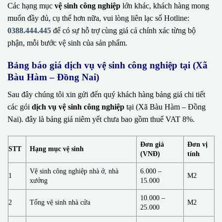
Các hạng mục
vệ sinh công nghiệp
lớn khác, khách hàng mong
muốn đầy đủ, cụ thể hơn nữa, vui lòng liên lạc số Hotline:
0388.444.445
để có sự hỗ trợ cùng giá cả chính xác từng bộ
phận, mỗi bước vệ sinh của sản phẩm.
Bảng báo giá dịch vụ vệ sinh công nghiệp tại (Xã
Bàu Hàm – Đồng Nai)
Sau đây chúng tôi xin gửi đến quý khách hàng bảng giá chi tiết
các gói
dịch vụ vệ sinh công nghiệp
tại (Xã Bàu Hàm – Đồng
Nai). đây là bảng giá niêm yết chưa bao gồm thuế VAT 8%.
Đơn giá
Đơn vị
STT
Hạng mục vệ sinh
(VNĐ)
tính
Vệ sinh công nghiệp nhà ở, nhà
6.000 –
1
M2
xưởng
15.000
10.000 –
2
Tổng vệ sinh nhà cửa
M2
25.000