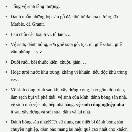
Tổng vệ sinh tầng thượng.
Đánh nhẵn những lớp sàn gỗ đặc thù từ đá hoa cương, đá
Marble, đá Granit.
Lau chùi các loại ti vi, tủ lạnh. ..
Vệ sinh, đánh bóng, sơn ghế sofa gỗ, lụa, nỉ, ghế salon, ghế
văn phòng. .. v.v
Đuổi ruồi, bôi thuốc kiến, chuột, gián, . ..
Hoặc tưới nước khử trùng, kháng vi khuẩn, tiêu độc khử trùng
v.v. ..
Vệ sinh công trình sau khi xây dựng xong, bao gồm dọn dẹp,
làm sạch bụi và phế thải, vệ sinh cửa kính, đánh bóng sàn nhà,
vệ sinh nhà vệ sinh, bếp nhà hàng,
vệ sinh công nghiệp nhà
ở
sau xây dựng và sơn sửa, dặm vá lại nhà.
Đánh bóng sàn nhà:KTA sử dụng các thiết bị đánh bóng sàn
chuyên nghiệp, đảm bảo mang lại hiệu quả cao nhất cho khách