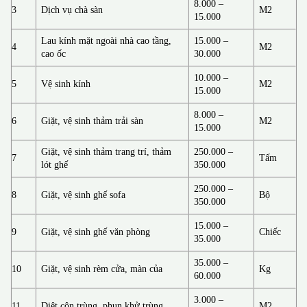
8.000 –
3
Dịch vụ chà sàn
M2
15.000
Lau kính mặt ngoài nhà cao tầng,
15.000 –
4
M2
cao ốc
30.000
10.000 –
5
Vệ sinh kính
M2
15.000
8.000 –
6
Giặt, vệ sinh thảm trải sàn
M2
15.000
Giặt, vệ sinh thảm trang trí, thảm
250.000 –
7
Tấm
lót ghế
350.000
250.000 –
8
Giặt, vệ sinh ghế sofa
Bộ
350.000
15.000 –
9
Giặt, vệ sinh ghế văn phòng
Chiếc
35.000
35.000 –
10
Giặt, vệ sinh rèm cửa, màn của
Kg
60.000
3.000 –
11
Diệt côn trùng, phun khử trùng
M2