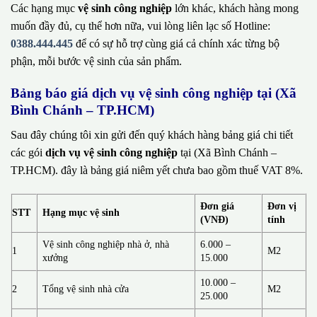
Các hạng mục
vệ sinh công nghiệp
lớn khác, khách hàng mong
muốn đầy đủ, cụ thể hơn nữa, vui lòng liên lạc số Hotline:
0388.444.445
để có sự hỗ trợ cùng giá cả chính xác từng bộ
phận, mỗi bước vệ sinh của sản phẩm.
Bảng báo giá dịch vụ vệ sinh công nghiệp tại (Xã
Bình Chánh – TP.HCM)
Sau đây chúng tôi xin gửi đến quý khách hàng bảng giá chi tiết
các gói
dịch vụ vệ sinh công nghiệp
tại (Xã Bình Chánh –
TP.HCM). đây là bảng giá niêm yết chưa bao gồm thuế VAT 8%.
Đơn giá
Đơn vị
STT
Hạng mục vệ sinh
(VNĐ)
tính
Vệ sinh công nghiệp nhà ở, nhà
6.000 –
1
M2
xưởng
15.000
10.000 –
2
Tổng vệ sinh nhà cửa
M2
25.000