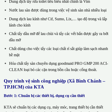
Dung dịch tẩy rửa toilet tiêu biểu nhất chính là Vim
Nước lau sàn được dùng trong việc vệ sinh sàn nhà nhiều loại
Dung dịch lau kính như Cif, Sumo, Lix,… tạo độ trong và lấp
lánh cho kính
Chất tẩy dầu mỡ để lau chùi và tẩy các vết bẩn được gây ra bởi
dầu mỡ
Chất dùng cho việc tẩy các loại chất rỉ sắt giúp làm sạch nhanh
bề mặt
Hóa chất tẩy sàn chuyên dụng goodmaid PRO GMP 200 ACI-
CLEAN loại bỏ các cặn trong bồn cầu hoặc cống thoát.
Quy trình vệ sinh công nghiệp (Xã Bình Chánh –
TP.HCM) của KTA
Bước 1: Chuẩn bị các thiết bị, dụng cụ cần thiết
KTA sẽ chuẩn bị các dụng cụ, máy móc, trang thiết bị cần thiết