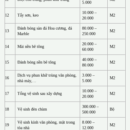
5.000
10.000 –
12
Tẩy sơn, keo
M2
20.000
Đánh bóng sàn đá Hoa cương, đá
80.000 –
13
M2
Marble
250.000
20.000 –
14
Mài nền bê tông
M2
60.000
40.000 –
15
Đánh bóng nền bê tông
M2
80.000
Dịch vụ phun khử trùng văn phòng,
3.000 –
16
M2
nhà máy,…
5.000
10.000 –
17
Tổng vệ sinh sau xây dựng
M2
20.000
300.000 –
18
Vệ sinh đèn chùm
Bộ
500.000
Vệ sinh kính văn phòng, mặt trong
8.000 –
19
M2
tòa nhà
12.000