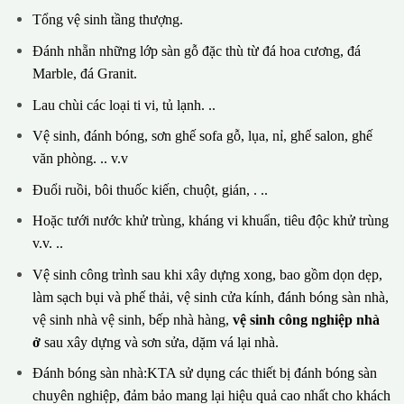
Tổng vệ sinh tầng thượng.
Đánh nhẵn những lớp sàn gỗ đặc thù từ đá hoa cương, đá
Marble, đá Granit.
Lau chùi các loại ti vi, tủ lạnh. ..
Vệ sinh, đánh bóng, sơn ghế sofa gỗ, lụa, nỉ, ghế salon, ghế
văn phòng. .. v.v
Đuổi ruồi, bôi thuốc kiến, chuột, gián, . ..
Hoặc tưới nước khử trùng, kháng vi khuẩn, tiêu độc khử trùng
v.v. ..
Vệ sinh công trình sau khi xây dựng xong, bao gồm dọn dẹp,
làm sạch bụi và phế thải, vệ sinh cửa kính, đánh bóng sàn nhà,
vệ sinh nhà vệ sinh, bếp nhà hàng,
vệ sinh công nghiệp nhà
ở
sau xây dựng và sơn sửa, dặm vá lại nhà.
Đánh bóng sàn nhà:KTA sử dụng các thiết bị đánh bóng sàn
chuyên nghiệp, đảm bảo mang lại hiệu quả cao nhất cho khách