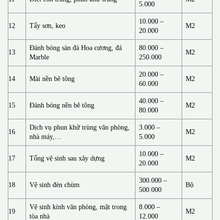
5.000
10.000 –
12
Tẩy sơn, keo
M2
20.000
Đánh bóng sàn đá Hoa cương, đá
80.000 –
13
M2
Marble
250.000
20.000 –
14
Mài nền bê tông
M2
60.000
40.000 –
15
Đánh bóng nền bê tông
M2
80.000
Dịch vụ phun khử trùng văn phòng,
3.000 –
16
M2
nhà máy,…
5.000
10.000 –
17
Tổng vệ sinh sau xây dựng
M2
20.000
300.000 –
18
Vệ sinh đèn chùm
Bộ
500.000
Vệ sinh kính văn phòng, mặt trong
8.000 –
19
M2
tòa nhà
12.000