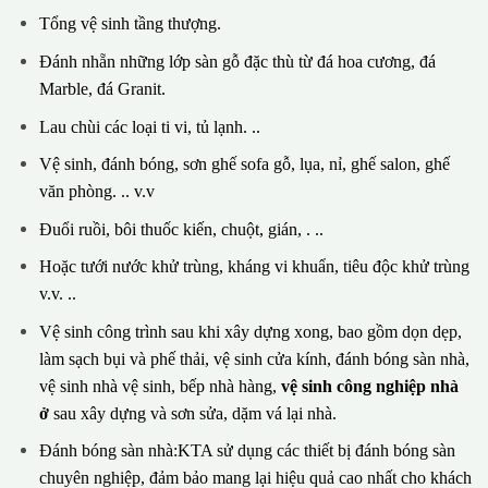
Tổng vệ sinh tầng thượng.
Đánh nhẵn những lớp sàn gỗ đặc thù từ đá hoa cương, đá
Marble, đá Granit.
Lau chùi các loại ti vi, tủ lạnh. ..
Vệ sinh, đánh bóng, sơn ghế sofa gỗ, lụa, nỉ, ghế salon, ghế
văn phòng. .. v.v
Đuổi ruồi, bôi thuốc kiến, chuột, gián, . ..
Hoặc tưới nước khử trùng, kháng vi khuẩn, tiêu độc khử trùng
v.v. ..
Vệ sinh công trình sau khi xây dựng xong, bao gồm dọn dẹp,
làm sạch bụi và phế thải, vệ sinh cửa kính, đánh bóng sàn nhà,
vệ sinh nhà vệ sinh, bếp nhà hàng,
vệ sinh công nghiệp nhà
ở
sau xây dựng và sơn sửa, dặm vá lại nhà.
Đánh bóng sàn nhà:KTA sử dụng các thiết bị đánh bóng sàn
chuyên nghiệp, đảm bảo mang lại hiệu quả cao nhất cho khách