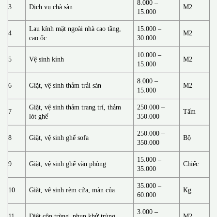
8.000 –
3
Dịch vụ chà sàn
M2
15.000
Lau kính mặt ngoài nhà cao tầng,
15.000 –
4
M2
cao ốc
30.000
10.000 –
5
Vệ sinh kính
M2
15.000
8.000 –
6
Giặt, vệ sinh thảm trải sàn
M2
15.000
Giặt, vệ sinh thảm trang trí, thảm
250.000 –
7
Tấm
lót ghế
350.000
250.000 –
8
Giặt, vệ sinh ghế sofa
Bộ
350.000
15.000 –
9
Giặt, vệ sinh ghế văn phòng
Chiếc
35.000
35.000 –
10
Giặt, vệ sinh rèm cửa, màn của
Kg
60.000
3.000 –
11
Diệt côn trùng, phun khử trùng
M2