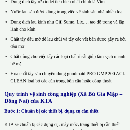
Dung dịch tẩy rửa toilet tiêu biểu nhất chính là Vim
Nước lau sàn được dùng trong việc vệ sinh sàn nhà nhiều loại
Dung dịch lau kính như Cif, Sumo, Lix,… tạo độ trong và lấp
lánh cho kính
Chất tẩy dầu mỡ để lau chùi và tẩy các vết bẩn được gây ra bởi
dầu mỡ
Chất dùng cho việc tẩy các loại chất rỉ sắt giúp làm sạch nhanh
bề mặt
Hóa chất tẩy sàn chuyên dụng goodmaid PRO GMP 200 ACI-
CLEAN loại bỏ các cặn trong bồn cầu hoặc cống thoát.
Quy trình vệ sinh công nghiệp (Xã Bù Gia Mập –
Đồng Nai) của KTA
Bước 1: Chuẩn bị các thiết bị, dụng cụ cần thiết
KTA sẽ chuẩn bị các dụng cụ, máy móc, trang thiết bị cần thiết