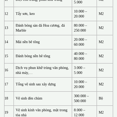
5.000
10.000 –
12
Tẩy sơn, keo
M2
20.000
Đánh bóng sàn đá Hoa cương, đá
80.000 –
13
M2
Marble
250.000
20.000 –
14
Mài nền bê tông
M2
60.000
40.000 –
15
Đánh bóng nền bê tông
M2
80.000
Dịch vụ phun khử trùng văn phòng,
3.000 –
16
M2
nhà máy,…
5.000
10.000 –
17
Tổng vệ sinh sau xây dựng
M2
20.000
300.000 –
18
Vệ sinh đèn chùm
Bộ
500.000
Vệ sinh kính văn phòng, mặt trong
8.000 –
19
M2
tòa nhà
12.000