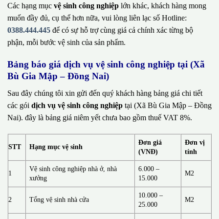
Các hạng mục
vệ sinh công nghiệp
lớn khác, khách hàng mong
muốn đầy đủ, cụ thể hơn nữa, vui lòng liên lạc số Hotline:
0388.444.445
để có sự hỗ trợ cùng giá cả chính xác từng bộ
phận, mỗi bước vệ sinh của sản phẩm.
Bảng báo giá dịch vụ vệ sinh công nghiệp tại (Xã
Bù Gia Mập – Đồng Nai)
Sau đây chúng tôi xin gửi đến quý khách hàng bảng giá chi tiết
các gói
dịch vụ vệ sinh công nghiệp
tại (Xã Bù Gia Mập – Đồng
Nai). đây là bảng giá niêm yết chưa bao gồm thuế VAT 8%.
Đơn giá
Đơn vị
STT
Hạng mục vệ sinh
(VNĐ)
tính
Vệ sinh công nghiệp nhà ở, nhà
6.000 –
1
M2
xưởng
15.000
10.000 –
2
Tổng vệ sinh nhà cửa
M2
25.000