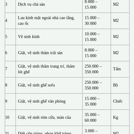
8.000 –
3
Dịch vụ chà sàn
M2
15.000
Lau kính mặt ngoài nhà cao tầng,
15.000 –
4
M2
cao ốc
30.000
10.000 –
5
Vệ sinh kính
M2
15.000
8.000 –
6
Giặt, vệ sinh thảm trải sàn
M2
15.000
Giặt, vệ sinh thảm trang trí, thảm
250.000 –
7
Tấm
lót ghế
350.000
250.000 –
8
Giặt, vệ sinh ghế sofa
Bộ
350.000
15.000 –
9
Giặt, vệ sinh ghế văn phòng
Chiếc
35.000
35.000 –
10
Giặt, vệ sinh rèm cửa, màn của
Kg
60.000
3.000 –
11
Diệt côn trùng, phun khử trùng
M2