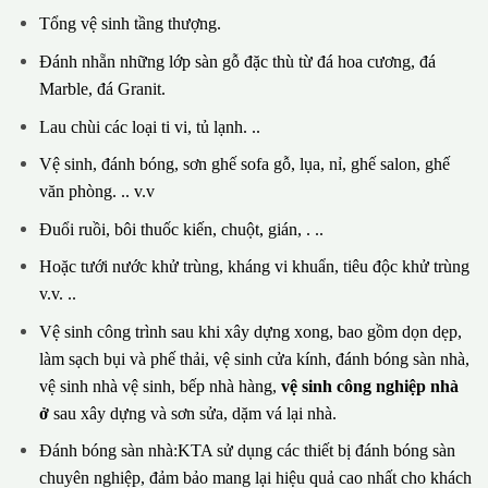
Tổng vệ sinh tầng thượng.
Đánh nhẵn những lớp sàn gỗ đặc thù từ đá hoa cương, đá
Marble, đá Granit.
Lau chùi các loại ti vi, tủ lạnh. ..
Vệ sinh, đánh bóng, sơn ghế sofa gỗ, lụa, nỉ, ghế salon, ghế
văn phòng. .. v.v
Đuổi ruồi, bôi thuốc kiến, chuột, gián, . ..
Hoặc tưới nước khử trùng, kháng vi khuẩn, tiêu độc khử trùng
v.v. ..
Vệ sinh công trình sau khi xây dựng xong, bao gồm dọn dẹp,
làm sạch bụi và phế thải, vệ sinh cửa kính, đánh bóng sàn nhà,
vệ sinh nhà vệ sinh, bếp nhà hàng,
vệ sinh công nghiệp nhà
ở
sau xây dựng và sơn sửa, dặm vá lại nhà.
Đánh bóng sàn nhà:KTA sử dụng các thiết bị đánh bóng sàn
chuyên nghiệp, đảm bảo mang lại hiệu quả cao nhất cho khách