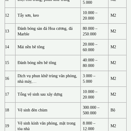
5.000
10.000 –
12
Tẩy sơn, keo
M2
20.000
Đánh bóng sàn đá Hoa cương, đá
80.000 –
13
M2
Marble
250.000
20.000 –
14
Mài nền bê tông
M2
60.000
40.000 –
15
Đánh bóng nền bê tông
M2
80.000
Dịch vụ phun khử trùng văn phòng,
3.000 –
16
M2
nhà máy,…
5.000
10.000 –
17
Tổng vệ sinh sau xây dựng
M2
20.000
300.000 –
18
Vệ sinh đèn chùm
Bộ
500.000
Vệ sinh kính văn phòng, mặt trong
8.000 –
19
M2
tòa nhà
12.000