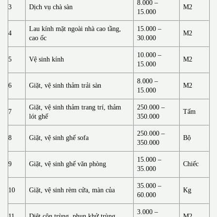
8.000 –
3
Dịch vụ chà sàn
M2
15.000
Lau kính mặt ngoài nhà cao tầng,
15.000 –
4
M2
cao ốc
30.000
10.000 –
5
Vệ sinh kính
M2
15.000
8.000 –
6
Giặt, vệ sinh thảm trải sàn
M2
15.000
Giặt, vệ sinh thảm trang trí, thảm
250.000 –
7
Tấm
lót ghế
350.000
250.000 –
8
Giặt, vệ sinh ghế sofa
Bộ
350.000
15.000 –
9
Giặt, vệ sinh ghế văn phòng
Chiếc
35.000
35.000 –
10
Giặt, vệ sinh rèm cửa, màn của
Kg
60.000
3.000 –
11
Diệt côn trùng, phun khử trùng
M2