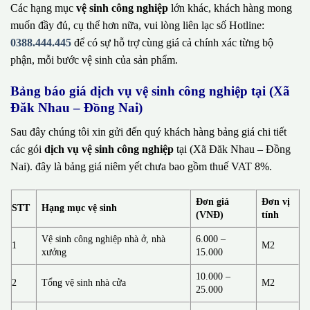
Các hạng mục
vệ sinh công nghiệp
lớn khác, khách hàng mong
muốn đầy đủ, cụ thể hơn nữa, vui lòng liên lạc số Hotline:
0388.444.445
để có sự hỗ trợ cùng giá cả chính xác từng bộ
phận, mỗi bước vệ sinh của sản phẩm.
Bảng báo giá dịch vụ vệ sinh công nghiệp tại (Xã
Đăk Nhau – Đồng Nai)
Sau đây chúng tôi xin gửi đến quý khách hàng bảng giá chi tiết
các gói
dịch vụ vệ sinh công nghiệp
tại (Xã Đăk Nhau – Đồng
Nai). đây là bảng giá niêm yết chưa bao gồm thuế VAT 8%.
Đơn giá
Đơn vị
STT
Hạng mục vệ sinh
(VNĐ)
tính
Vệ sinh công nghiệp nhà ở, nhà
6.000 –
1
M2
xưởng
15.000
10.000 –
2
Tổng vệ sinh nhà cửa
M2
25.000