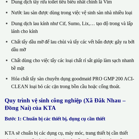
Dung dịch tẩy rửa toilet tiêu biểu nhất chính là Vim
Nước lau sàn được dùng trong việc vệ sinh sàn nhà nhiều loại
Dung dịch lau kính như Cif, Sumo, Lix,… tạo độ trong và lấp
lánh cho kính
Chất tẩy dầu mỡ để lau chùi và tẩy các vết bẩn được gây ra bởi
dầu mỡ
Chất dùng cho việc tẩy các loại chất rỉ sắt giúp làm sạch nhanh
bề mặt
Hóa chất tẩy sàn chuyên dụng goodmaid PRO GMP 200 ACI-
CLEAN loại bỏ các cặn trong bồn cầu hoặc cống thoát.
Quy trình vệ sinh công nghiệp (Xã Đăk Nhau –
Đồng Nai) của KTA
Bước 1: Chuẩn bị các thiết bị, dụng cụ cần thiết
KTA sẽ chuẩn bị các dụng cụ, máy móc, trang thiết bị cần thiết