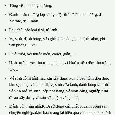
Tổng vệ sinh tầng thượng.
Đánh nhẵn những lớp sàn gỗ đặc thù từ đá hoa cương, đá
Marble, đá Granit.
Lau chùi các loại ti vi, tủ lạnh. ..
Vệ sinh, đánh bóng, sơn ghế sofa gỗ, lụa, nỉ, ghế salon, ghế
văn phòng. .. v.v
Đuổi ruồi, bôi thuốc kiến, chuột, gián, . ..
Hoặc tưới nước khử trùng, kháng vi khuẩn, tiêu độc khử trùng
v.v. ..
Vệ sinh công trình sau khi xây dựng xong, bao gồm dọn dẹp,
làm sạch bụi và phế thải, vệ sinh cửa kính, đánh bóng sàn nhà,
vệ sinh nhà vệ sinh, bếp nhà hàng,
vệ sinh công nghiệp nhà
ở
sau xây dựng và sơn sửa, dặm vá lại nhà.
Đánh bóng sàn nhà:KTA sử dụng các thiết bị đánh bóng sàn
chuyên nghiệp, đảm bảo mang lại hiệu quả cao nhất cho khách